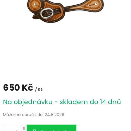
650 Kč
/ ks
Měrná
Na objednávku - skladem do 14 dnů
cena:
Můžeme doručit do:
24.8.2026