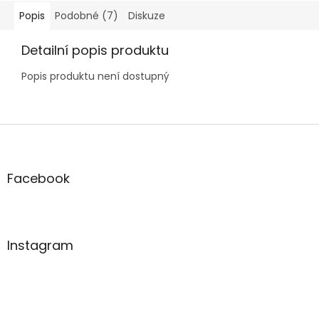
Popis
Podobné (7)
Diskuze
Detailní popis produktu
Popis produktu není dostupný
Z
á
p
a
Facebook
t
í
Instagram