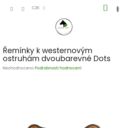
Přejít
NÁKUP
na
CZK
obsah
KOŠÍK
Řemínky k westernovým
ostruhám dvoubarevné Dots
Průměrné
Neohodnoceno
Podrobnosti hodnocení
hodnocení
produktu
je
0,0
z
5
hvězdiček.