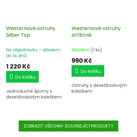
Westernové ostruhy
Westernové ostruhy
Silber Top
stříbrné
Na objednávku - skladem
Skladem
(1 ks)
do 14 dnů
990 Kč
1 220 Kč
Do košíku
Do košíku
Ostruhy s desetibodovým
Jednoduché šporny s
kolečkem.
desetibodovým kolečkem.
ZOBRAZIT VŠECHNY SOUVISEJÍCÍ PRODUKTY