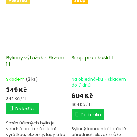
Pokožka
Sirup
Bylinný výtažek - Ekzém
Sirup proti kašli 1 l
1 l
Skladem
(2 ks)
Na objednávku - skladem
do 7 dnů
349 Kč
604 Kč
Měrná
349 Kč / 1 l
cena:
Měrná
604 Kč / 1 l
Do košíku
cena:
Do košíku
Směs účinných bylin je
vhodná pro koně s letní
Bylinný koncentrát z čistě
vyrážkou, ekzémy, lupy a ke
přírodních složek může