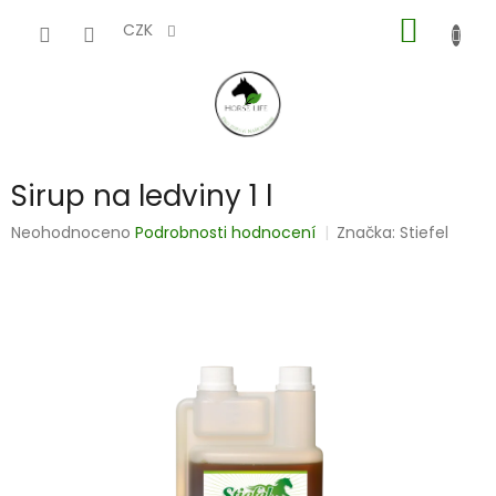
Přejít
NÁKUP
na
CZK
obsah
KOŠÍK
Sirup na ledviny 1 l
Průměrné
Neohodnoceno
Podrobnosti hodnocení
Značka:
Stiefel
hodnocení
produktu
je
0,0
z
5
hvězdiček.