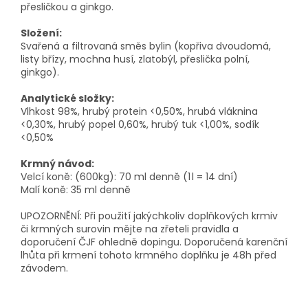
přesličkou a ginkgo.
Složení:
Svařená a filtrovaná směs bylin (kopřiva dvoudomá,
listy břízy, mochna husí, zlatobýl, přeslička polní,
ginkgo).
Analytické složky:
Vlhkost 98%, hrubý protein <0,50%, hrubá vláknina
<0,30%, hrubý popel 0,60%, hrubý tuk <1,00%, sodík
<0,50%
Krmný návod:
Velcí koně: (600kg): 70 ml denně (1 l = 14 dní)
Malí koně: 35 ml denně
UPOZORNĚNÍ: Při použití jakýchkoliv doplňkových krmiv
či krmných surovin mějte na zřeteli pravidla a
doporučení ČJF ohledně dopingu. Doporučená karenční
lhůta při krmení tohoto krmného doplňku je 48h před
závodem.