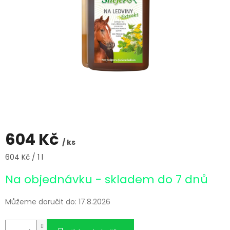
604 Kč
/ ks
Měrná
604 Kč / 1 l
cena:
Na objednávku - skladem do 7 dnů
Můžeme doručit do:
17.8.2026