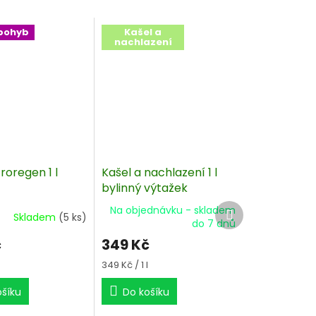
pohyb
Kašel a
nachlazení
troregen 1 l
Kašel a nachlazení 1 l
bylinný výtažek
Další
Na objednávku - skladem
Skladem
(5 ks)
produkt
do 7 dnů
č
349 Kč
Měrná
349 Kč / 1 l
cena:
ošíku
Do košíku