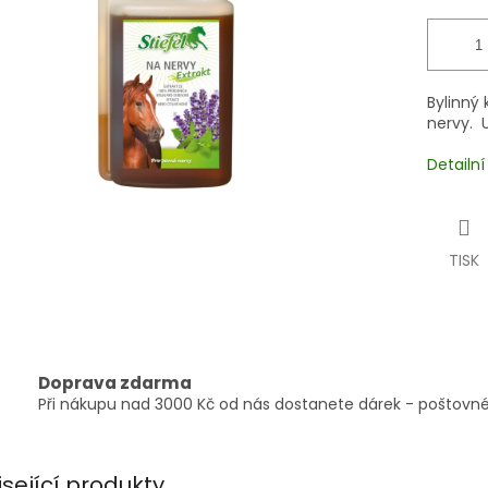
Bylinný 
nervy. U
Detailn
TISK
Doprava zdarma
Při nákupu nad 3000 Kč od nás dostanete dárek - poštovné
isející produkty