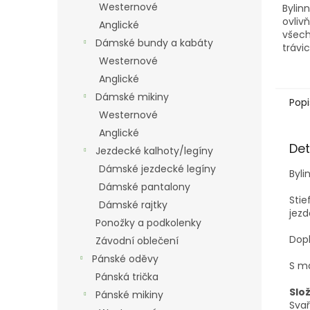
Westernové
Bylin
ovlivň
Anglické
všec
Dámské bundy a kabáty
trávi
Westernové
ochra
žalud
Anglické
Dámské mikiny
Popi
Westernové
Anglické
Det
Jezdecké kalhoty/legíny
Dámské jezdecké legíny
Byli
Dámské pantalony
Stie
Dámské rajtky
jezd
Ponožky a podkolenky
Dopl
Závodní oblečení
Pánské oděvy
S m
Pánská trička
Slož
Pánské mikiny
Svař