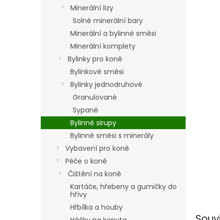
n
Minerální lizy
e
Solné minerální bary
l
Minerální a bylinné směsi
Minerální komplety
Bylinky pro koně
Bylinkové směsi
Bylinky jednodruhové
Granulované
Sypané
Bylinné sirupy
Bylinné směsi s minerály
Vybavení pro koně
Péče o koně
Čištění na koně
Kartáče, hřebeny a gumičky do
hřívy
Hřbílka a houby
Souv