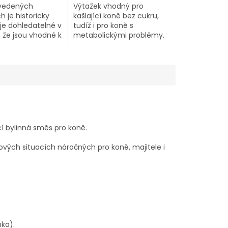
vedených
Výtažek vhodný pro
h je historicky
kašlající koně bez cukru,
je dohledatelné v
tudíž i pro koně s
e, že jsou vhodné k
metabolickými problémy.
vnímu a
čnímu použití u
ch, pracovních i
ch koní všech
kategorií.
ící bylinná směs pro koně.
sových situacích náročných pro koně, majitele i
ka).