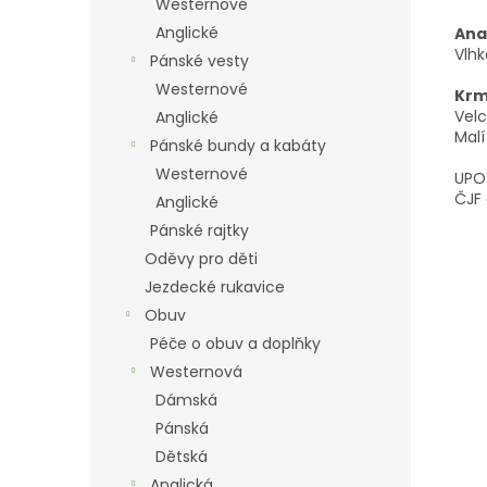
Westernové
Anglické
Ana
Vlhk
Pánské vesty
Westernové
Krm
Velc
Anglické
Malí
Pánské bundy a kabáty
Westernové
UPOZ
ČJF 
Anglické
Pánské rajtky
Oděvy pro děti
Jezdecké rukavice
Obuv
Péče o obuv a doplňky
Westernová
Dámská
Pánská
Dětská
Anglická