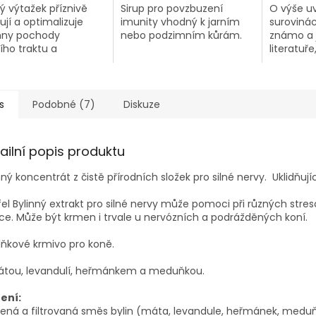
ný výtažek příznivě
Sirup pro povzbuzení
O výše u
ují a optimalizuje
imunity vhodný k jarním
surovinác
hny pochody
nebo podzimním kůrám.
známo a 
cího traktu a
literatuř
ňuje sliznice střev a
preventi
ku.
regenera
sportovní
rekreační
s
Podobné (7)
Diskuze
věkových 
ailní popis produktu
nný koncentrát z čistě přírodních složek pro silné nervy. Uklidňuj
fel Bylinný extrakt pro silné nervy může pomoci při různých stre
ce. Může být krmen i trvale u nervózních a podrážděných koní.
ňkové krmivo pro koně.
átou, levandulí, heřmánkem a meduňkou.
ení:
ená a filtrovaná směs bylin (máta, levandule, heřmánek, meduň