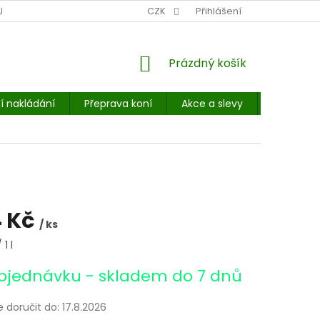
NÍ MÍSTO: BALÍKOVNA, PPL, GLS, SUPERVÝDEJNY, UPS
CZK
Přihlášení
POHOTOVOST
NÁKUPNÍ
Prázdný košík
KOŠÍK
í nakládání
Přeprava koní
Akce a slevy
E-booky 
 Kč
/ ks
1 l
bjednávku - skladem do 7 dnů
doručit do:
17.8.2026