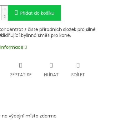
Přidat do košíku
koncentrát z čistě přírodních složek pro silné
klidňující bylinná směs pro koně.
í informace
ZEPTAT SE
HLÍDAT
SDÍLET
 na výdejní místo zdarma.