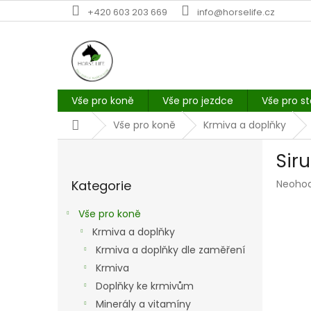
Přejít
+420 603 203 669
info@horselife.cz
na
obsah
Vše pro koně
Vše pro jezdce
Vše pro st
Domů
Vše pro koně
Krmiva a doplňky
P
Siru
o
Přeskočit
s
Průmě
Kategorie
Neoho
kategorie
t
hodno
r
produk
Vše pro koně
a
je
Krmiva a doplňky
n
0,0
z
Krmiva a doplňky dle zaměření
n
5
í
Krmiva
hvězdi
p
Doplňky ke krmivům
a
Minerály a vitamíny