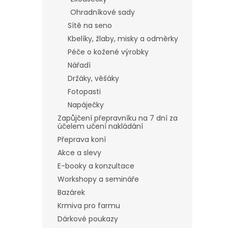
Ohradníkové sady
Sítě na seno
Kbelíky, žlaby, misky a odměrky
Péče o kožené výrobky
Nářadí
Držáky, věšáky
Fotopasti
Napáječky
Zapůjčení přepravníku na 7 dní za
účelem učení nakládání
Přeprava koní
Akce a slevy
E-booky a konzultace
Workshopy a semináře
Bazárek
Krmiva pro farmu
Dárkové poukazy