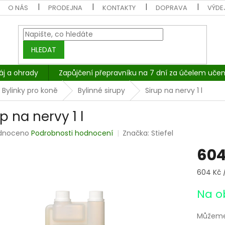
O NÁS
PRODEJNA
KONTAKTY
DOPRAVA
VÝDEJ
HLEDAT
áj a ohrady
Zapůjčení přepravníku na 7 dní za účelem učen
Bylinky pro koně
Bylinné sirupy
Sirup na nervy 1 l
p na nervy 1 l
rné
dnoceno
Podrobnosti hodnocení
Značka:
Stiefel
cení
604
tu
Měrná
604 Kč / 
cena:
Na o
ček.
Můžeme 