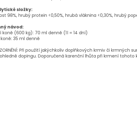
lytické složky:
ost 98%, hrubý protein <0,50%, hrubá vláknina <0,30%, hrubý pope
ný návod:
í koně (600 kg): 70 ml denně (1 l = 14 dní)
 koně: 35 ml denně
ORNĚNÍ: Při použití jakýchkoliv doplňkových krmiv či krmných sur
ohledně dopingu. Doporučená karenční lhůta při krmení tohoto