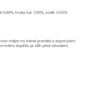
l 0,60%, hrubý tuk <1,00%, sodík <0,50%
ovin mějte na zřeteli pravidla a doporučení
 krmného doplňku je 48h před závodem.