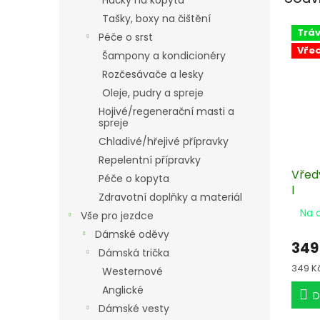
Háčky na kopyta
Tašky, boxy na čištění
Tráv
Péče o srst
Vře
Šampony a kondicionéry
Rozčesávače a lesky
Oleje, pudry a spreje
Hojivé/regenerační masti a
spreje
Chladivé/hřejivé přípravky
Repelentní přípravky
Vředy
Péče o kopyta
l
Zdravotní doplňky a materiál
Na 
Vše pro jezdce
Dámské oděvy
349
Dámská trička
Měrn
349 Kč 
Westernové
cena:
Anglické
D
Dámské vesty