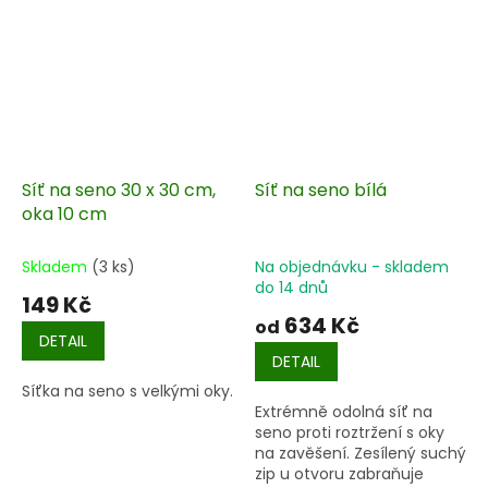
Síť na seno 30 x 30 cm,
Síť na seno bílá
oka 10 cm
Skladem
(3 ks)
Na objednávku - skladem
do 14 dnů
149 Kč
634 Kč
od
DETAIL
DETAIL
Síťka na seno s velkými oky.
Extrémně odolná síť na
seno proti roztržení s oky
na zavěšení. Zesílený suchý
zip u otvoru zabraňuje