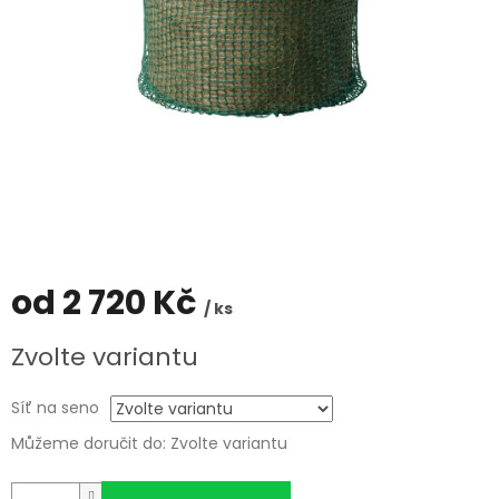
od
2 720 Kč
/ ks
Měrná
Zvolte variantu
cena:
Síť na seno
Můžeme doručit do:
Zvolte variantu