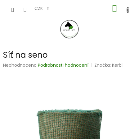
Přejít
NÁKUP
na
CZK
obsah
KOŠÍK
Síť na seno
Průměrné
Neohodnoceno
Podrobnosti hodnocení
Značka:
Kerbl
hodnocení
produktu
je
0,0
z
5
hvězdiček.