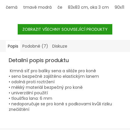
náhodnému otevření sítě.
černá
tmavě modrá
červená
83x83 cm, oka 3 cm
90x110 
ZOBRAZIT VŠECHNY SOUVISEJÍCÍ PRODUKTY
Popis
Podobné (7)
Diskuze
Detailní popis produktu
Krmná síť pro balíky sena a siláže pro koně
• seno bezpečně zajištěno elastickým lanem
• odolná proti roztržení
• měkký materiál bezpečný pro koně
• univerzální použití
• tloušťka lana: 6 mm
• nedoporučuje se pro koně s podkovami kvůli riziku
znečištění