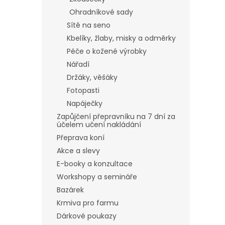
Ohradníkové sady
Sítě na seno
Kbelíky, žlaby, misky a odměrky
Péče o kožené výrobky
Nářadí
Držáky, věšáky
Fotopasti
Napáječky
Zapůjčení přepravníku na 7 dní za
účelem učení nakládání
Přeprava koní
Akce a slevy
E-booky a konzultace
Workshopy a semináře
Bazárek
Krmiva pro farmu
Dárkové poukazy