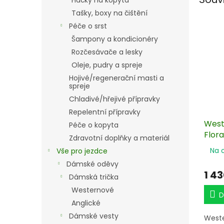
Háčky na kopyta
Tašky, boxy na čištění
Péče o srst
Šampony a kondicionéry
Rozčesávače a lesky
Oleje, pudry a spreje
Hojivé/regenerační masti a
spreje
Chladivé/hřejivé přípravky
Repelentní přípravky
West
Péče o kopyta
Flora
Zdravotní doplňky a materiál
Na 
Vše pro jezdce
Dámské oděvy
1 4
Dámská trička
Westernové
D
Anglické
Dámské vesty
Weste