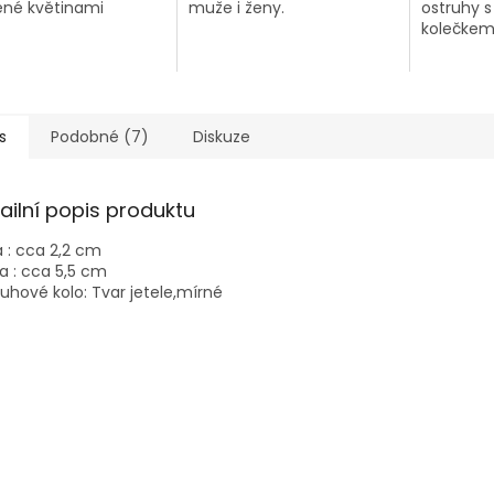
né květinami
muže i ženy.
ostruhy 
kolečke
s
Podobné (7)
Diskuze
ailní popis produktu
a : cca 2,2 cm
a : cca 5,5 cm
uhové kolo: Tvar jetele,mírné