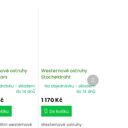
ové ostruhy
Westernové ostruhy
tars
Stacheldraht
Další
produkt
dnávku - skladem
Na objednávku - skladem
do 14 dnů
do 14 dnů
Kč
1 170 Kč
ošíku
Do košíku
litní westernové
Westernové ostruhy