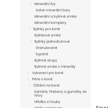
n
Minerální lizy
e
Solné minerální bary
l
Minerální a bylinné směsi
Minerální komplety
Bylinky pro koně
Bylinkové směsi
Bylinky jednodruhové
Granulované
Sypané
Bylinné sirupy
Bylinné směsi s minerály
Vybavení pro koně
Péče o koně
Čištění na koně
Kartáče, hřebeny a gumičky do
hřívy
Hřbílka a houby
Souv