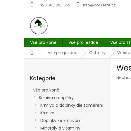
Přejít
+420 603 203 669
info@horselife.cz
na
obsah
Vše pro koně
Vše pro jezdce
Vše pro st
Domů
Vše pro jezdce
Ostruhy
Weste
P
Wes
o
Přeskočit
s
Průmě
Kategorie
Neoho
kategorie
t
hodno
r
produk
Vše pro koně
a
je
Krmiva a doplňky
n
0,0
z
Krmiva a doplňky dle zaměření
n
5
í
Krmiva
hvězdi
p
Doplňky ke krmivům
a
Minerály a vitamíny