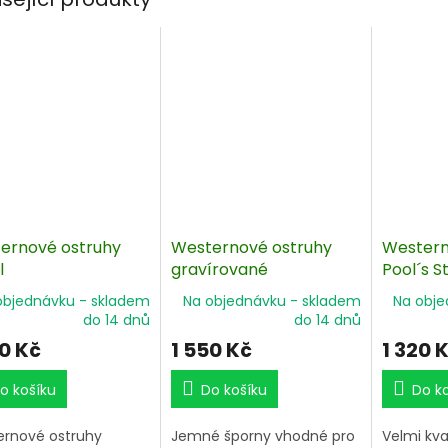
ernové ostruhy
Westernové ostruhy
Western
l
gravírované
Pool´s S
objednávku - skladem
Na objednávku - skladem
Na obje
do 14 dnů
do 14 dnů
30 Kč
1 550 Kč
1 320 
o košíku
Do košíku
Do k
rnové ostruhy
Jemné šporny vhodné pro
Velmi kva