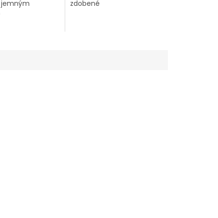
s jemným
zdobené
m