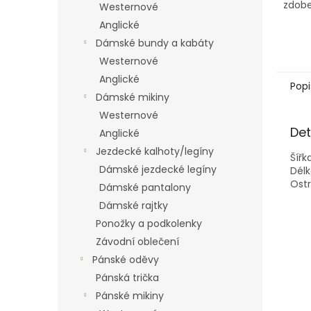
zdobe
Westernové
Anglické
Dámské bundy a kabáty
Westernové
Anglické
Popi
Dámské mikiny
Westernové
Det
Anglické
Jezdecké kalhoty/legíny
Šířk
Dámské jezdecké legíny
Délk
Ostr
Dámské pantalony
Dámské rajtky
Ponožky a podkolenky
Závodní oblečení
Pánské oděvy
Pánská trička
Pánské mikiny