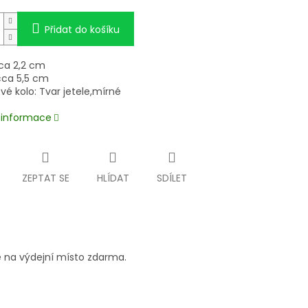
Přidat do košíku
cca 2,2 cm
cca 5,5 cm
é kolo: Tvar jetele,mírné
í informace
ZEPTAT SE
HLÍDAT
SDÍLET
 na výdejní místo zdarma.