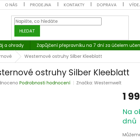
O NÁS
PRODEJNA
KONTAKTY
DOPRAVA
VÝDEJ
HLEDAT
áj a ohrady
Zapůjčení přepravníku na 7 dní za účelem učen
rnové
Westernové ostruhy Silber Kleeblatt
ternové ostruhy Silber Kleeblatt
rné
dnoceno
Podrobnosti hodnocení
Značka:
Westernwelt
cení
1 9
tu
Měrná
Na o
cena:
dnů
ček.
Můžeme 