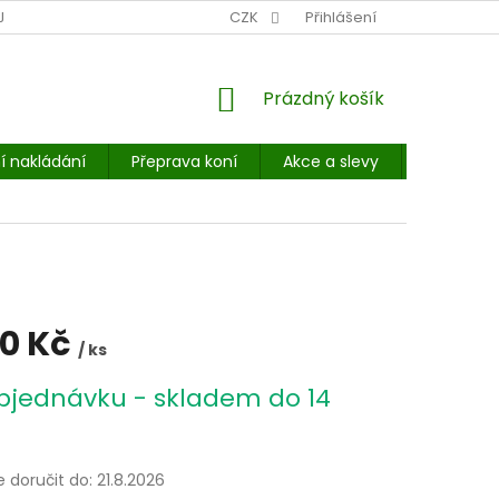
NÍ MÍSTO: BALÍKOVNA, PPL, GLS, SUPERVÝDEJNY, UPS
CZK
Přihlášení
POHOTOVOST
NÁKUPNÍ
Prázdný košík
KOŠÍK
í nakládání
Přeprava koní
Akce a slevy
E-booky 
90 Kč
/ ks
bjednávku - skladem do 14
doručit do:
21.8.2026