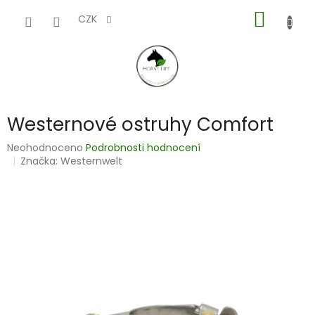
Přejít
NÁKUP
na
CZK
obsah
KOŠÍK
Westernové ostruhy Comfort
Průměrné
Neohodnoceno
Podrobnosti hodnocení
hodnocení
Značka:
Westernwelt
produktu
je
0,0
z
5
hvězdiček.