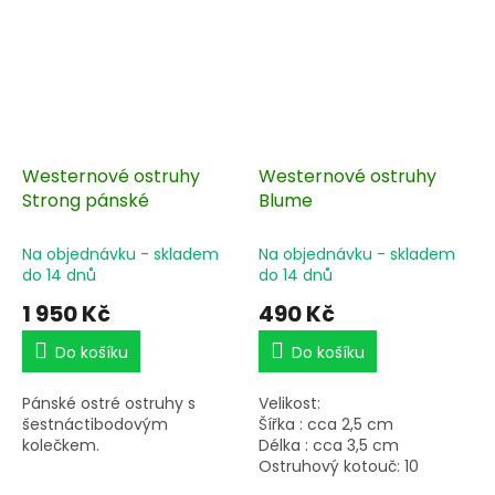
Westernové ostruhy
Westernové ostruhy
Strong pánské
Blume
Na objednávku - skladem
Na objednávku - skladem
do 14 dnů
do 14 dnů
1 950 Kč
490 Kč
Do košíku
Do košíku
Pánské ostré ostruhy s
Velikost:
šestnáctibodovým
Šířka : cca 2,5 cm
kolečkem.
Délka : cca 3,5 cm
Ostruhový kotouč: 10
hrotový středně ostrý