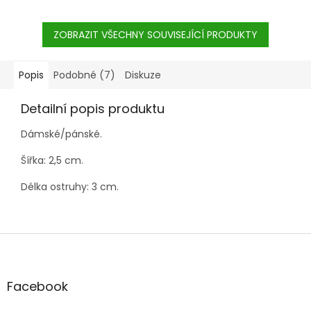
ZOBRAZIT VŠECHNY SOUVISEJÍCÍ PRODUKTY
Popis
Podobné (7)
Diskuze
Detailní popis produktu
Dámské/pánské.
Šířka: 2,5 cm.
Délka ostruhy: 3 cm.
Z
á
p
a
Facebook
t