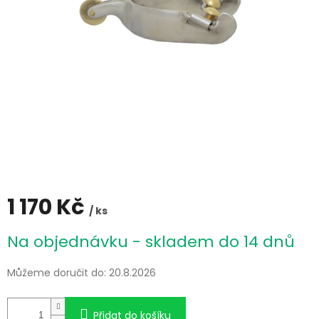
1 170 Kč
/ ks
Měrná
Na objednávku - skladem do 14 dnů
cena:
Můžeme doručit do:
20.8.2026
Přidat do košíku