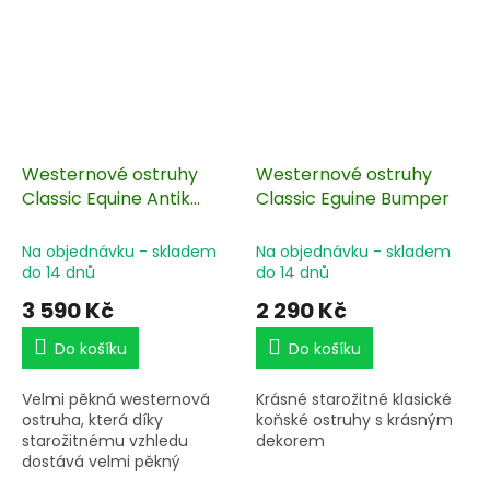
Westernové ostruhy
Westernové ostruhy
Classic Equine Antik
Classic Eguine Bumper
Silber
Na objednávku - skladem
Na objednávku - skladem
do 14 dnů
do 14 dnů
3 590 Kč
2 290 Kč
Do košíku
Do košíku
Velmi pěkná westernová
Krásné starožitné klasické
ostruha, která díky
koňské ostruhy s krásným
starožitnému vzhledu
dekorem
dostává velmi pěkný
kontrast