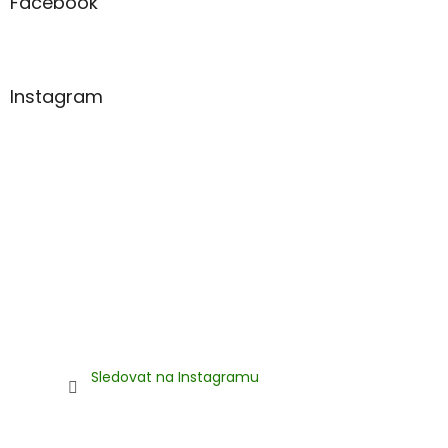
a
Facebook
t
í
Instagram
Sledovat na Instagramu