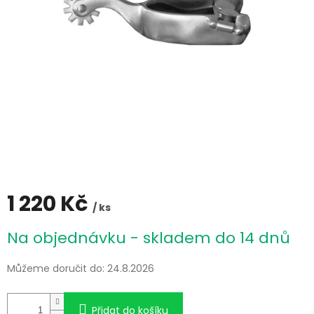
1 220 Kč
/ ks
Měrná
Na objednávku - skladem do 14 dnů
cena:
Můžeme doručit do:
24.8.2026
Přidat do košíku