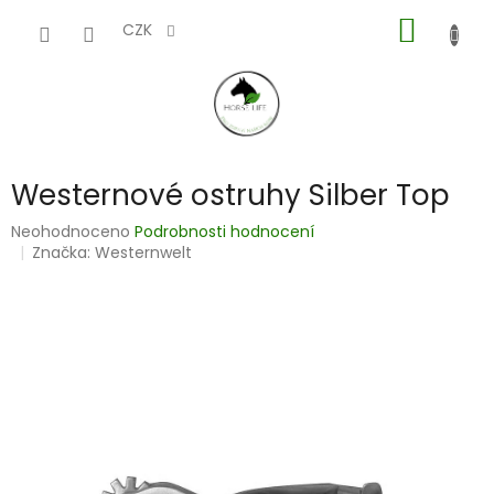
Přejít
NÁKUP
na
CZK
obsah
KOŠÍK
Westernové ostruhy Silber Top
Průměrné
Neohodnoceno
Podrobnosti hodnocení
hodnocení
Značka:
Westernwelt
produktu
je
0,0
z
5
hvězdiček.