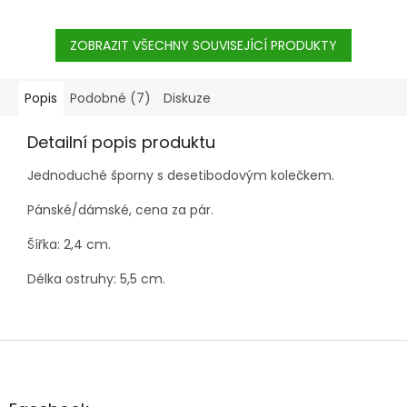
ZOBRAZIT VŠECHNY SOUVISEJÍCÍ PRODUKTY
Popis
Podobné (7)
Diskuze
Detailní popis produktu
Jednoduché šporny s desetibodovým kolečkem.
Pánské/dámské, cena za pár.
Šířka: 2,4 cm.
Délka ostruhy: 5,5 cm.
Z
á
p