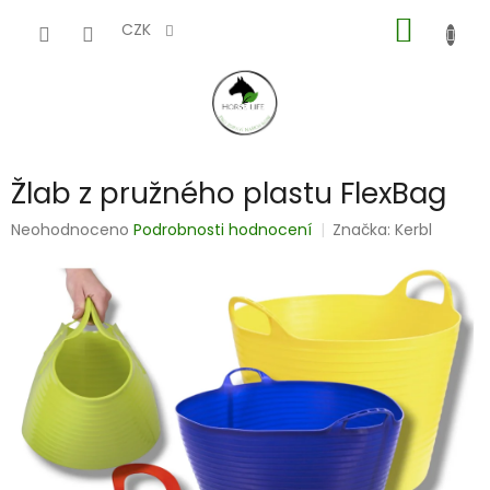
Přejít
NÁKUP
na
CZK
obsah
KOŠÍK
Žlab z pružného plastu FlexBag
Průměrné
Neohodnoceno
Podrobnosti hodnocení
Značka:
Kerbl
hodnocení
produktu
je
0,0
z
5
hvězdiček.