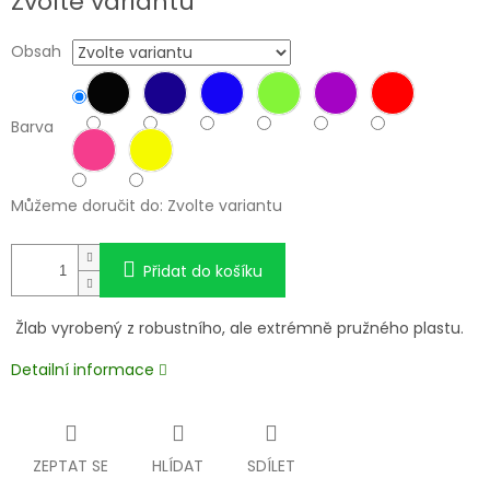
Zvolte variantu
cena:
Obsah
Barva
Můžeme doručit do:
Zvolte variantu
Přidat do košíku
Ž
lab vyrobený z robustního, ale extrémně pružného plastu.
Detailní informace
ZEPTAT SE
HLÍDAT
SDÍLET