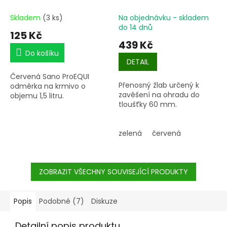
HangOn 13 l
Skladem
(3 ks)
Na objednávku - skladem
do 14 dnů
125 Kč
439 Kč
Do košíku
DETAIL
Červená Sano ProEQUI
Přenosný žlab určený k
odměrka na krmivo o
zavěšení na ohradu do
objemu 1,5 litru.
tloušťky 60 mm.
zelená
červená
ZOBRAZIT VŠECHNY SOUVISEJÍCÍ PRODUKTY
Popis
Podobné (7)
Diskuze
Detailní popis produktu