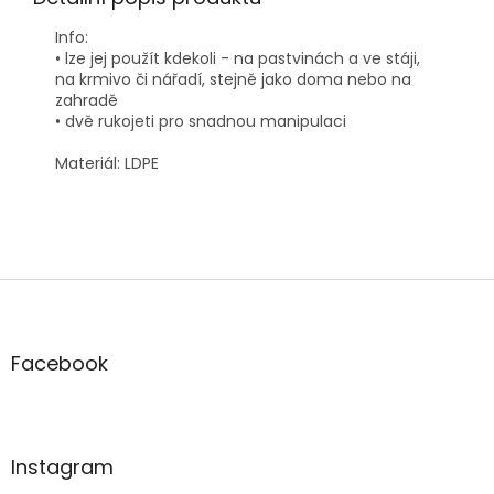
Info:
• lze jej použít kdekoli - na pastvinách a ve stáji,
na krmivo či nářadí, stejně jako doma nebo na
zahradě
• dvě rukojeti pro snadnou manipulaci
Materiál: LDPE
Z
á
p
a
Facebook
t
í
Instagram