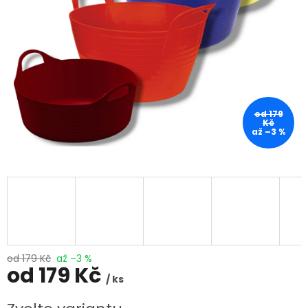
od 179
Kč
až –3 %
od 179 Kč
až –3 %
od
179 Kč
/ ks
Měrná