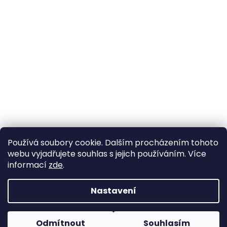
Používá soubory cookie. Dalším procházením tohoto
webu vyjadřujete souhlas s jejich používáním. Více
informací
zde
.
Nastavení
Vytvořil Shoptet
Pokud u nás nenajdete konkrétní produkt, neváhejte se
ozvat. Ve většině případů jej můžeme zajistit na
Odmítnout
Souhlasím
Copyright 2026
Horse life
. Všechna práva vyhrazena.