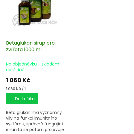
s
u
p
k
r
t
o
ů
d
u
k
Betaglukan sirup pro
t
zvířata 1000 ml
ů
Na objednávku - skladem
do 7 dnů
1 060 Kč
Měrná
1 060 Kč / 1 l
cena:
Do košíku
Beta glukan má významný
vliv na funkci imunitního
systému, správně fungující
imunita se potom projevuje