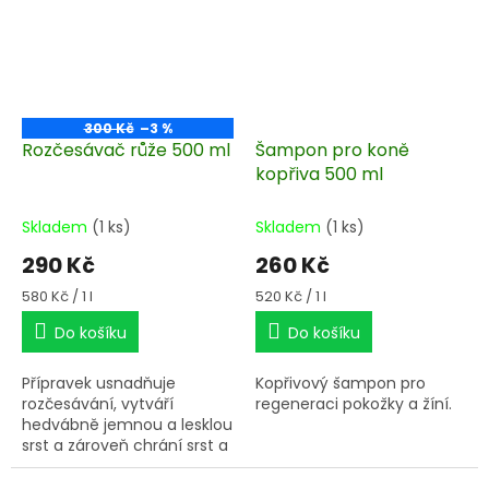
300 Kč
–3 %
Rozčesávač růže 500 ml
Šampon pro koně
kopřiva 500 ml
Skladem
(1 ks)
Skladem
(1 ks)
290 Kč
260 Kč
Měrná
Měrná
580 Kč / 1 l
520 Kč / 1 l
cena:
cena:
Do košíku
Do košíku
Přípravek usnadňuje
Kopřivový šampon pro
rozčesávání, vytváří
regeneraci pokožky a žíní.
hedvábně jemnou a lesklou
srst a zároveň chrání srst a
žíně před prachem a
nečistotami.