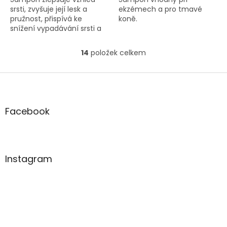
srsti, zvyšuje její lesk a
ekzémech a pro tmavé
pružnost, přispívá ke
koně.
snížení vypadávání srsti a
tvorbě lupů.
14
položek celkem
O
v
l
Z
á
á
d
p
a
a
Facebook
c
t
í
í
p
r
v
Instagram
k
y
v
ý
p
i
s