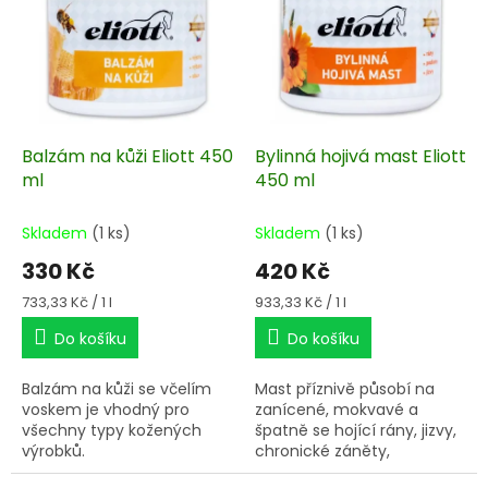
s
u
p
k
r
t
o
ů
d
u
k
Balzám na kůži Eliott 450
Bylinná hojivá mast Eliott
t
ml
450 ml
ů
Skladem
(1 ks)
Skladem
(1 ks)
330 Kč
420 Kč
Měrná
Měrná
733,33 Kč / 1 l
933,33 Kč / 1 l
cena:
cena:
Do košíku
Do košíku
Balzám na kůži se včelím
Mast příznivě působí na
voskem je vhodný pro
zanícené, mokvavé a
všechny typy kožených
špatně se hojící rány, jizvy,
výrobků.
chronické záněty,
popáleniny, podlomy ve