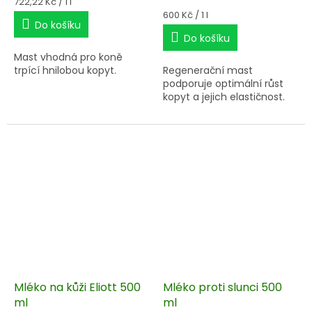
Měrná
722,22 Kč / 1 l
cena:
Měrná
600 Kč / 1 l
Do košíku
cena:
Do košíku
Mast vhodná pro koně
trpící hnilobou kopyt.
Regenerační mast
podporuje optimální růst
kopyt a jejich elastičnost.
Mléko na kůži Eliott 500
Mléko proti slunci 500
ml
ml