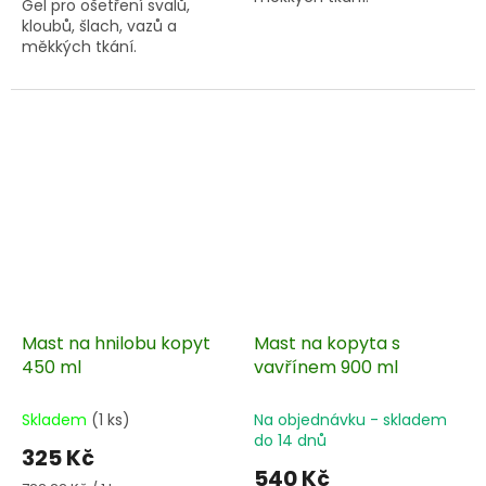
Gel pro ošetření svalů,
kloubů, šlach, vazů a
měkkých tkání.
Mast na hnilobu kopyt
Mast na kopyta s
450 ml
vavřínem 900 ml
Skladem
(1 ks)
Na objednávku - skladem
do 14 dnů
325 Kč
540 Kč