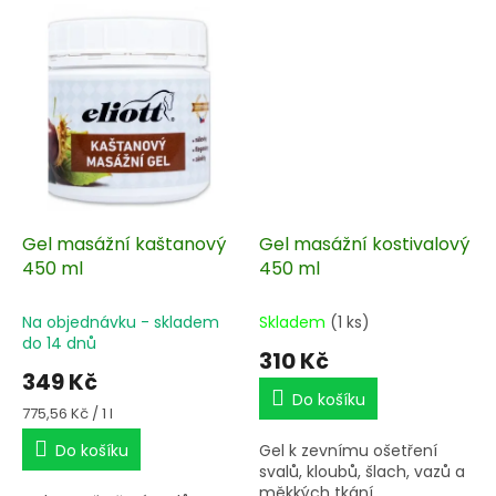
spěnkové oblasti a na
drsnou šupinatou strupovi­
tou kůži.
Gel masážní kaštanový
Gel masážní kostivalový
450 ml
450 ml
Na objednávku - skladem
Skladem
(1 ks)
do 14 dnů
310 Kč
349 Kč
Do košíku
Měrná
775,56 Kč / 1 l
cena:
Do košíku
Gel k zevnímu ošetření
svalů, kloubů, šlach, vazů a
měkkých tkání.