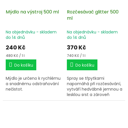
Mýdlo na výstroj 500 ml
Rozčesávač glitter 500
ml
Na objednávku - skladem
Na objednávku - skladem
do 14 dnů
do 14 dnů
240 Kč
370 Kč
Měrná
Měrná
480 Kč / 1 l
740 Kč / 1 l
cena:
cena:
Do košíku
Do košíku
Mýdlo je určeno k rychlému
Spray se třpytkami
a snadnému odstraňování
napomáhá při rozčesávání,
nečistot.
vytváří hedvábně jemnou a
lesklou srst a zároveň
chrání srst a žíně před
prachem a nečistotami.