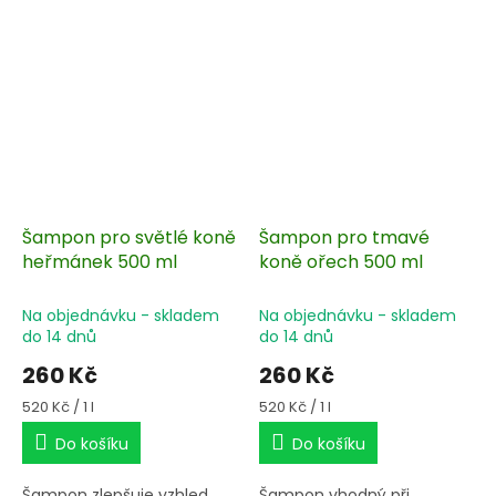
Šampon pro světlé koně
Šampon pro tmavé
heřmánek 500 ml
koně ořech 500 ml
Na objednávku - skladem
Na objednávku - skladem
do 14 dnů
do 14 dnů
260 Kč
260 Kč
Měrná
Měrná
520 Kč / 1 l
520 Kč / 1 l
cena:
cena:
Do košíku
Do košíku
Šampon zlepšuje vzhled
Šampon vhodný při