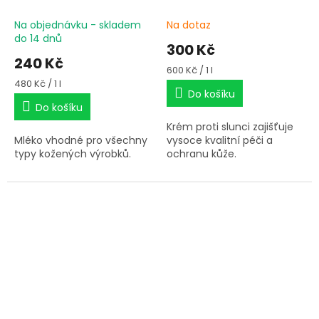
Na objednávku - skladem
Na dotaz
do 14 dnů
300 Kč
240 Kč
Měrná
600 Kč / 1 l
cena:
Měrná
480 Kč / 1 l
Do košíku
cena:
Do košíku
Krém proti slunci zajišťuje
Mléko vhodné pro všechny
vysoce kvalitní péči a
typy kožených výrobků.
ochranu kůže.