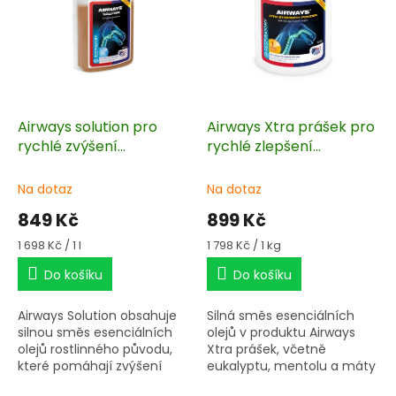
s
u
p
k
r
t
o
ů
d
u
k
Airways solution pro
Airways Xtra prášek pro
t
rychlé zvýšení
rychlé zlepšení
ů
průchodnosti dýchacích
průchodnosti dýchacích
cest 500 ml
cest 500 g
Na dotaz
Na dotaz
849 Kč
899 Kč
Měrná
Měrná
1 698 Kč / 1 l
1 798 Kč / 1 kg
cena:
cena:
Do košíku
Do košíku
Airways Solution obsahuje
Silná směs esenciálních
silnou směs esenciálních
olejů v produktu Airways
olejů rostlinného původu,
Xtra prášek, včetně
které pomáhají zvýšení
eukalyptu, mentolu a máty
průchodnosti dýchacích
peprné, poskytuje nutriční