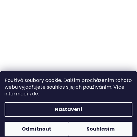
Používá soubory cookie. Dalším procházením tohoto
webu vyjadřujete souhlas s jejich používáním. Více
informací
zde
.
Nastavení
Vytvořil Shoptet
Pokud u nás nenajdete konkrétní produkt, neváhejte se
ozvat. Ve většině případů jej můžeme zajistit na
Odmítnout
Souhlasím
Copyright 2026
Horse life
. Všechna práva vyhrazena.
objednávku nebo od jiného dodavatele.