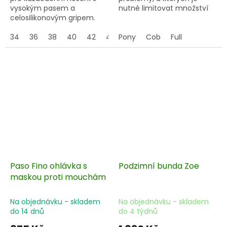
vysokým pasem a
nutné limitovat množství
celosilikonovým gripem.
spasené trávy.
34
36
38
40
42
44
Pony
Cob
Full
Paso Fino ohlávka s
Podzimní bunda Zoe
maskou proti mouchám
Na objednávku - skladem
Na objednávku - skladem
do 14 dnů
do 4 týdnů