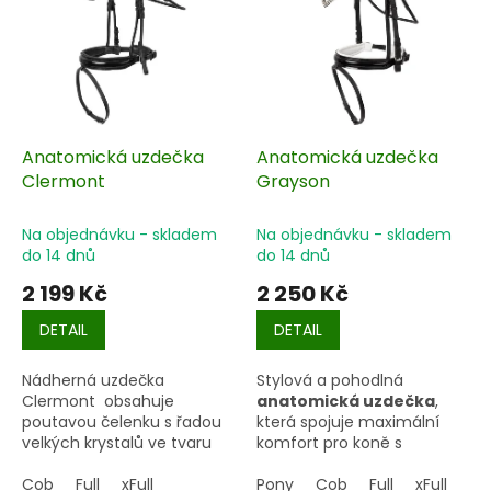
s
u
p
k
r
t
o
ů
d
u
k
Anatomická uzdečka
Anatomická uzdečka
t
Clermont
Grayson
ů
Na objednávku - skladem
Na objednávku - skladem
do 14 dnů
do 14 dnů
2 199 Kč
2 250 Kč
DETAIL
DETAIL
Nádherná uzdečka
Stylová a pohodlná
Clermont obsahuje
anatomická uzdečka
,
poutavou čelenku s řadou
která spojuje maximální
velkých krystalů ve tvaru
komfort pro koně s
"U", který zvýrazňuje
luxusním vzhledem.
přirozeně krásný tvar hlavy
Cob
Full
xFull
Pony
Cob
Full
xFull