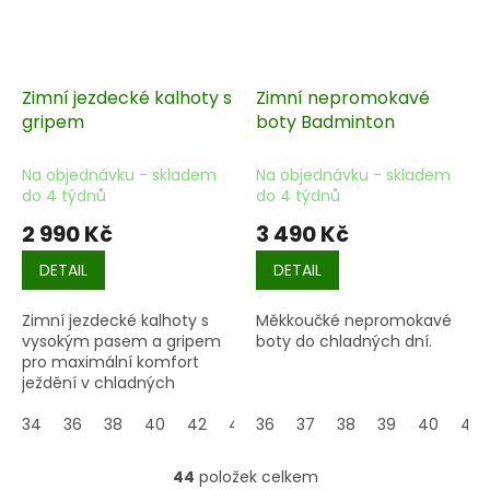
Zimní jezdecké kalhoty s
Zimní nepromokavé
gripem
boty Badminton
Na objednávku - skladem
Na objednávku - skladem
do 4 týdnů
do 4 týdnů
2 990 Kč
3 490 Kč
DETAIL
DETAIL
Zimní jezdecké kalhoty s
Měkkoučké nepromokavé
vysokým pasem a gripem
boty do chladných dní.
pro maximální komfort
ježdění v chladných
měsících.
34
36
38
40
42
44
36
37
38
39
40
41
44
položek celkem
O