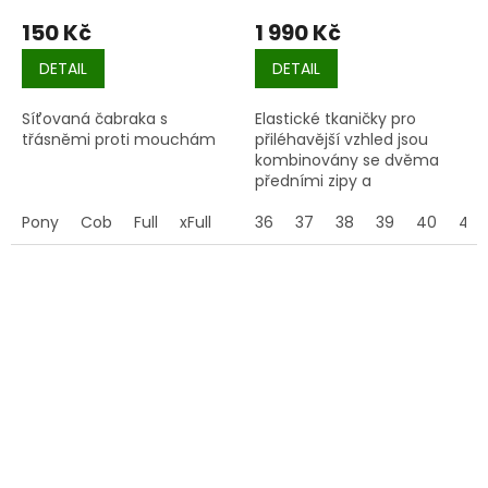
150 Kč
1 990 Kč
DETAIL
DETAIL
Síťovaná čabraka s
Elastické tkaničky pro
třásněmi proti mouchám
přiléhavější vzhled jsou
kombinovány se dvěma
předními zipy a
stahovacím páskem vzadu
Pony
Cob
Full
xFull
pro snadné nazouvaní a
36
37
38
39
40
41
vyzouvání.