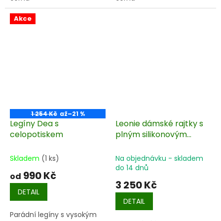
Akce
1 254 Kč
až
–21 %
Legíny Dea s
Leonie dámské rajtky s
celopotiskem
plným silikonovým
sedem UPF 40+
Skladem
(1 ks)
Na objednávku - skladem
do 14 dnů
990 Kč
od
3 250 Kč
DETAIL
DETAIL
Parádní legíny s vysokým