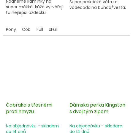
Nádherné kamínky na
Super praktická větru a
super měkká kůže vytvářejí
voděoodolná bunda/vesta.
tu nejlepší uzděčku.
Pony
Cob
Full
xFull
Čabraka s třasněmi
Dámská perka Kingston
proti hmyzu
s dvojitým zipem
Na objednávku - skladem
Na objednávku - skladem
do 14 dnů
do 14 dnů