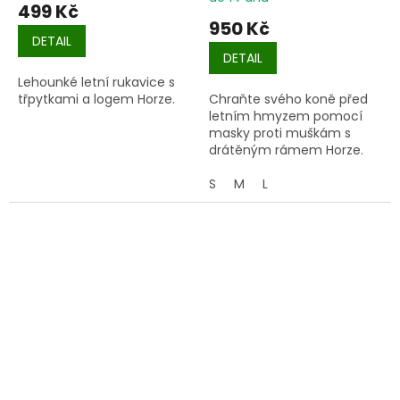
499 Kč
950 Kč
DETAIL
DETAIL
Lehounké letní rukavice s
třpytkami a logem Horze.
Chraňte svého koně před
letním hmyzem pomocí
masky proti muškám s
drátěným rámem Horze.
S
M
L