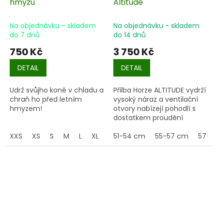
hmyzu
Altitude
Na objednávku - skladem
Na objednávku - skladem
do 7 dnů
do 14 dnů
750 Kč
3 750 Kč
DETAIL
DETAIL
Udrž svůjho koně v chladu a
Přilba Horze ALTITUDE vydrží
chraň ho před letním
vysoký náraz a ventilační
hmyzem!
otvory nabízejí pohodlí s
dostatkem proudění
vzduchu, aby udržely vaši
XXS
XS
S
M
L
XL
XXL
hlavu chladnou. Lesklé
51-54 cm
XXXL
55-57 cm
57-5
vložky na vnějším skořápce
helmy dodávají vašemu
jezdeckému outfitu
nádech elegance a
přicházejí v různých
stylových barvách.