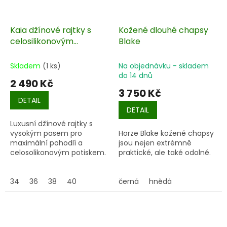
Kaia džínové rajtky s
Kožené dlouhé chapsy
celosilikonovým
Blake
potiskem a vysokým
pasem
Skladem
(1 ks)
Na objednávku - skladem
do 14 dnů
2 490 Kč
3 750 Kč
DETAIL
DETAIL
Luxusní džínové rajtky s
vysokým pasem pro
Horze Blake kožené chapsy
maximální pohodlí a
jsou nejen extrémně
celosolikonovým potiskem.
praktické, ale také odolné.
34
36
38
40
černá
hnědá