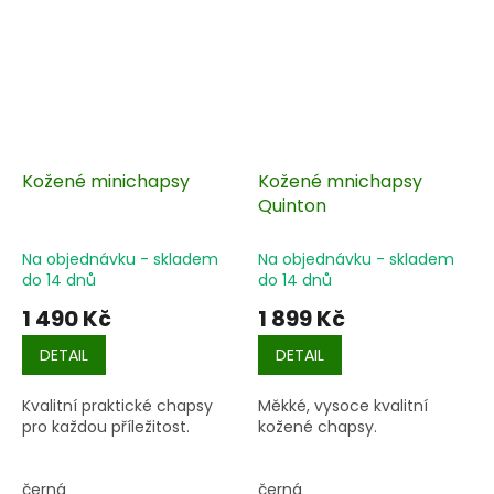
Kožené minichapsy
Kožené mnichapsy
Quinton
Na objednávku - skladem
Na objednávku - skladem
do 14 dnů
do 14 dnů
1 490 Kč
1 899 Kč
DETAIL
DETAIL
Kvalitní praktické chapsy
Měkké, vysoce kvalitní
pro každou příležitost.
kožené chapsy.
černá
černá