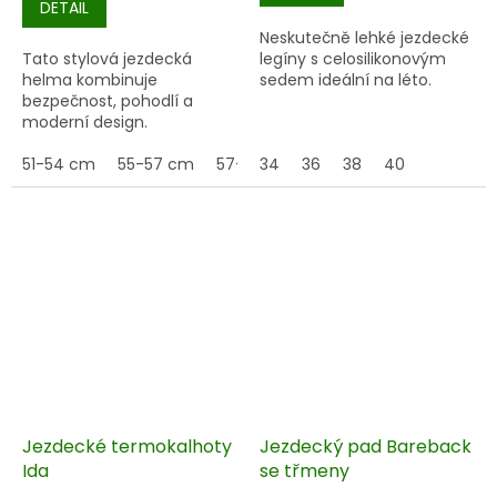
DETAIL
Neskutečně lehké jezdecké
Tato stylová jezdecká
legíny s celosilikonovým
helma kombinuje
sedem ideální na léto.
bezpečnost, pohodlí a
moderní design.
51-54 cm
55-57 cm
57-59 cm
34
36
58-60 cm
38
40
52-54 cm
Jezdecké termokalhoty
Jezdecký pad Bareback
Ida
se třmeny