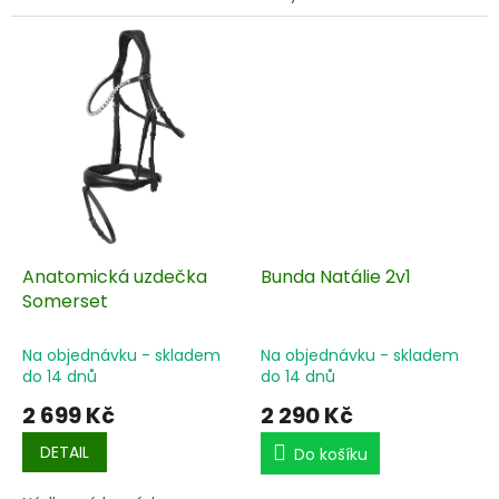
vašeho koně.
Anatomická uzdečka
Bunda Natálie 2v1
Somerset
Na objednávku - skladem
Na objednávku - skladem
do 14 dnů
do 14 dnů
2 699 Kč
2 290 Kč
DETAIL
Do košíku