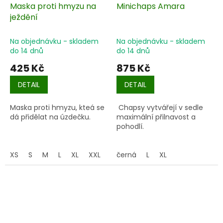
Maska proti hmyzu na
Minichaps Amara
ježdění
Na objednávku - skladem
Na objednávku - skladem
do 14 dnů
do 14 dnů
425 Kč
875 Kč
DETAIL
DETAIL
Maska proti hmyzu, kteá se
Chapsy vytvářejí v sedle
dá přidělat na úzdečku.
maximální přilnavost a
pohodlí.
XS
S
M
L
XL
XXL
černá
L
XL