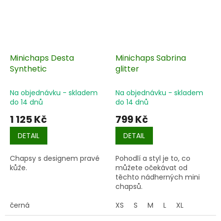
Minichaps Desta
Minichaps Sabrina
Synthetic
glitter
Na objednávku - skladem
Na objednávku - skladem
do 14 dnů
do 14 dnů
1 125 Kč
799 Kč
DETAIL
DETAIL
Chapsy s designem pravé
Pohodlí a styl je to, co
kůže.
můžete očekávat od
těchto nádherných mini
chapsů.
černá
XS
S
M
L
XL