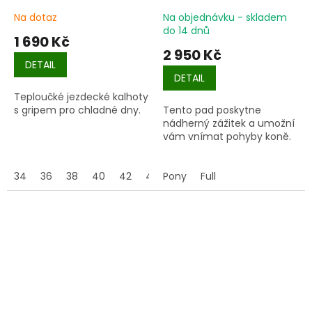
Na dotaz
Na objednávku - skladem
do 14 dnů
1 690 Kč
2 950 Kč
DETAIL
DETAIL
Teploučké jezdecké kalhoty
s gripem pro chladné dny.
Tento pad poskytne
nádherný zážitek a umožní
vám vnímat pohyby koně.
34
36
38
40
42
44
Pony
Full