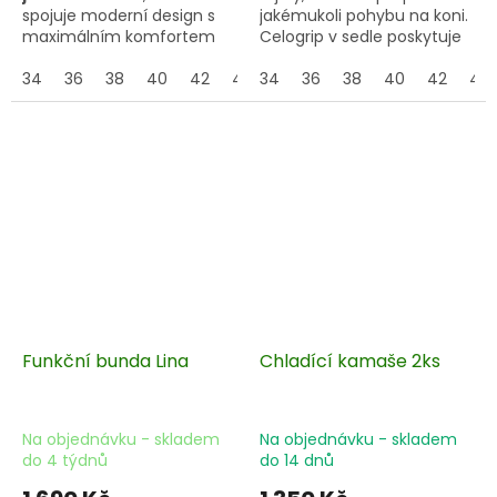
spojuje moderní design s
jakémukoli pohybu na koni.
maximálním komfortem
Celogrip v sedle poskytuje
při ježdění i na závodech.
maximální stabilitu.
34
36
38
40
42
44
34
46
36
38
40
42
44
Funkční bunda Lina
Chladící kamaše 2ks
Na objednávku - skladem
Na objednávku - skladem
do 4 týdnů
do 14 dnů