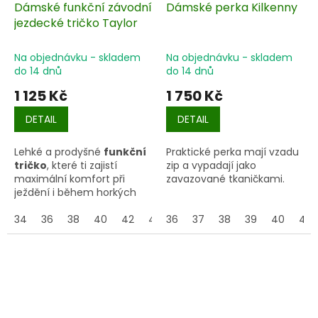
Dámské funkční závodní
Dámské perka Kilkenny
jezdecké tričko Taylor
Na objednávku - skladem
Na objednávku - skladem
do 14 dnů
do 14 dnů
1 125 Kč
1 750 Kč
DETAIL
DETAIL
Lehké a prodyšné
funkční
Praktické perka mají vzadu
tričko
, které ti zajistí
zip a vypadají jako
maximální komfort při
zavazované tkaničkami.
ježdění i během horkých
dní.
34
36
38
40
42
44
36
37
38
39
40
41