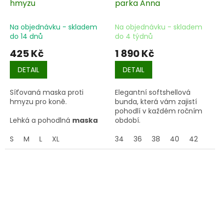
hmyzu
parka Anna
✔️ ideální na pastvu i
každodenní použit
Na objednávku - skladem
Na objednávku - skladem
do 14 dnů
do 4 týdnů
425 Kč
1 890 Kč
DETAIL
DETAIL
Síťovaná maska proti
Elegantní softshellová
hmyzu pro koně.
bunda, která vám zajistí
pohodlí v každém ročním
Lehká a pohodlná
maska
období.
proti hmyzu
, která
spolehlivě ochrání oči i uši
S
M
L
XL
34
36
38
40
42
koně během teplých dní.