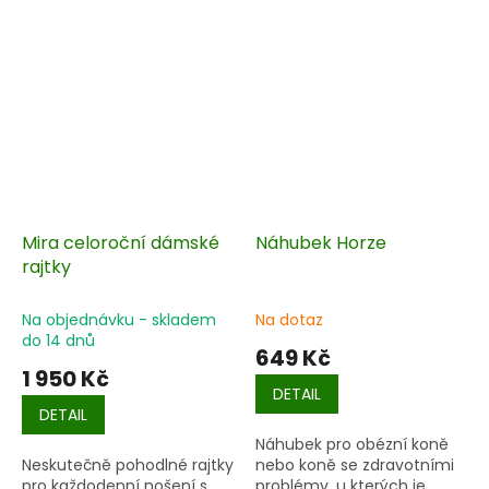
Mira celoroční dámské
Náhubek Horze
rajtky
Na objednávku - skladem
Na dotaz
do 14 dnů
649 Kč
1 950 Kč
DETAIL
DETAIL
Náhubek pro obézní koně
Neskutečně pohodlné rajtky
nebo koně se zdravotními
pro každodenní nošení s
problémy, u kterých je