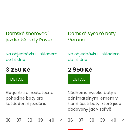
Dámské šněrovací
Dámské vysoké boty
jezdecké boty Rover
Verona
Na objednávku - skladem
Na objednávku - skladem
do 14 dnů
do 14 dnů
3 250 Kč
2 950 Kč
DETAIL
DETAIL
Elegantní a neskutečně
Nádherné vysoké boty s
pohodlné boty pro
odnímatelným lemem v
každodenní ježdění.
horní části boty, které jsou
dodávány jak v zářivě
bílých krystalech, tak v
36
37
38
39
40
41
hladkém.
36
37
38
39
40
41