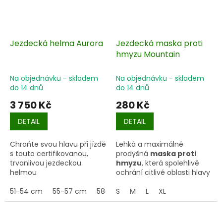
Jezdecká helma Aurora
Jezdecká maska proti
hmyzu Mountain
Na objednávku - skladem
Na objednávku - skladem
do 14 dnů
do 14 dnů
3 750 Kč
280 Kč
DETAIL
DETAIL
Chraňte svou hlavu při jízdě
Lehká a maximálně
s touto certifikovanou,
prodyšná
maska proti
trvanlivou jezdeckou
hmyzu
, která spolehlivě
helmou
ochrání citlivé oblasti hlavy
koně – oči, uši i nos.
51-54 cm
55-57 cm
58-61 cm
S
M
58-60 cm
L
XL
52-54 cm