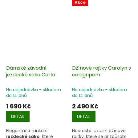
Naše vysoké jezdecké boty
Akce
Verona jsou elegantní a
zároveň praktické – ideální
pro závody, kde potřebuješ
vypadat i podat ten
nejlepší výkon. Oba
vyměnitelné ozdobné prvky
jsou opatřeny malým
stříbrným odznakem s
logem Horze.
Dámské závodní
Džínové rajtky Carolyn s
jezdecké sako Carla
celogripem
Na objednávku - skladem
Na objednávku - skladem
do 14 dnů
do 14 dnů
1 690 Kč
2 490 Kč
DETAIL
DETAIL
Elegantní a funkční
Naprosto luxusní džínové
jezdecké sako
, které
rajtky, které se přizpůsobí