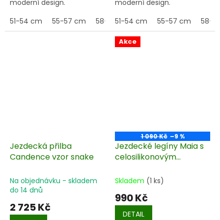
moderní design.
moderní design.
51-54 cm
55-57 cm
58-61 cm
51-54 cm
58-60 cm
55-57 cm
52-54 cm
58-6
Akce
1 090 Kč
–9 %
Jezdecká přilba
Jezdecké legíny Maia s
Candence vzor snake
celosilikonovým
potiskem
Na objednávku - skladem
Skladem
(1 ks)
do 14 dnů
990 Kč
2 725 Kč
DETAIL