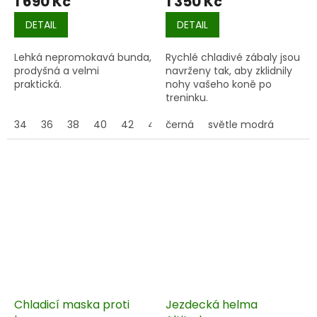
1 690 Kč
1 350 Kč
DETAIL
DETAIL
Lehká nepromokavá bunda,
Rychlé chladivé zábaly jsou
prodyšná a velmi
navrženy tak, aby zklidnily
praktická.
nohy vašeho koně po
treninku.
34
36
38
40
42
44
černá
světle modrá
Chladicí maska proti
Jezdecká helma