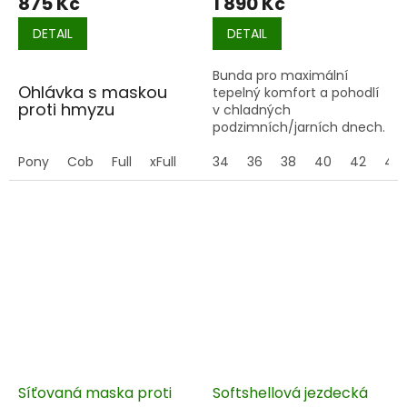
875 Kč
1 890 Kč
DETAIL
DETAIL
Bunda pro maximální
Ohlávka s maskou
tepelný komfort a pohodlí
proti hmyzu
v chladných
podzimních/jarních dnech.
Praktické řešení 2v1 –
S manžetovými rukávy s
ohlávka s integrovanou
Pony
Cob
Full
xFull
prostřihy.
34
36
38
40
42
44
maskou
, která zajistí koni
maximální ochranu a
pohodlí bez zbytečného
vrstvení vybavení.
✔️ kombinace ohlávky a
masky v jednom
✔️ jemná síťovina chrání
oči před hmyzem
✔️ krytí uší pro větší
komfort
✔️ pevná a nastavitelná
ohlávka
Síťovaná maska proti
Softshellová jezdecká
✔️ rychlé nasazení i sundání