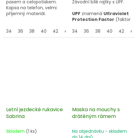
pasem a celopotiskem.
Závodní bílé rajtky s UPF.
Kapsa na telefon, velmi
příjemný materiál.
UPF
znamená
Ultraviolet
Protection Factor
(faktor
ochrany proti UV záření).
34
36
38
40
42
44
34
36
38
40
42
44
✔️ chrání kůži před
spálením
Letní jezdecké rukavice
Maska na mouchy s
Sabrina
drátěným rámem
Skladem
(1 ks)
Na objednávku - skladem
do 14 dnů