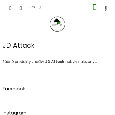
Přejít
NÁKUP
na
CZK
obsah
KOŠÍK
JD Attack
Žádné produkty značky
JD Attack
nebyly nalezeny...
Z
á
p
a
Facebook
t
í
Instagram