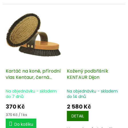
Kartáč na koně, přírodní
Kožený podbřišník
vlas Kentaur, černá
KENTAUR Dijon
kožená rukojeť
Na objednávku - skladem
Na objednávku - skladem
do 7 dnů
do 14 dnů
370 Kč
2 580 Kč
Měrná
370 Kč / 1 ks
DETAIL
cena:
Do košíku