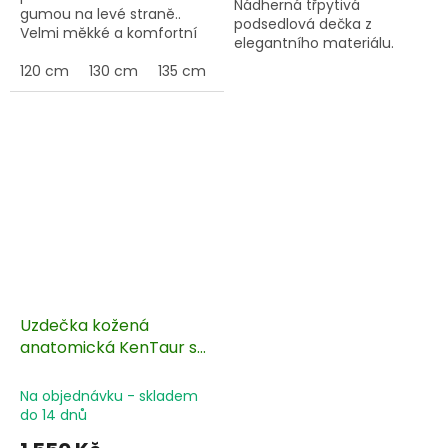
Nádherná třpytivá
gumou na levé straně..
podsedlová dečka z
Velmi měkké a komfortní
elegantního materiálu.
provedení.
120 cm
130 cm
135 cm
140 cm
Uzdečka kožená
anatomická KenTaur s
kontrastním prošitím
Na objednávku - skladem
do 14 dnů