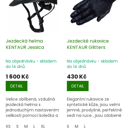
s
u
p
k
r
t
o
ů
d
u
k
Jezdecká helma
Jezdecké rukavice
t
KENTAUR Jessica
KENTAUR Glitters
ů
Na objednávku - skladem
Na objednávku - skladem
do 14 dnů
do 14 dnů
1 600 Kč
430 Kč
DETAIL
DETAIL
Velice oblíbená, vzdušná
Elegantní rukavice ze
jezdecká helma s
syntetické kůže, jsou velmi
jednoduchým nastavením
jemné, prodyšné, perfektně
velikosti pomocí kolečka a
sedí na ruce , jsou zdobené
měkkou vnitřní výstelkou.
jemnými třpytkami.
XS
S
M
L
XL
S
M
L