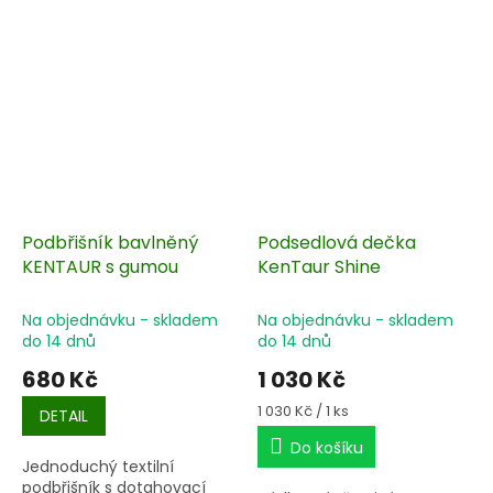
pružnou gumovou
podrážkou.
Podbřišník bavlněný
Podsedlová dečka
KENTAUR s gumou
KenTaur Shine
Na objednávku - skladem
Na objednávku - skladem
do 14 dnů
do 14 dnů
680 Kč
1 030 Kč
Měrná
1 030 Kč / 1 ks
DETAIL
cena:
Do košíku
Jednoduchý textilní
podbřišník s dotahovací