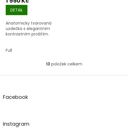
1 550 Kč
DETAIL
Anatomicky tvarovaná
uzdečka s elegantním
kontrastním prošitím.
Full
13
položek celkem
O
v
l
Z
á
á
d
p
a
a
Facebook
c
t
í
í
p
r
v
Instagram
k