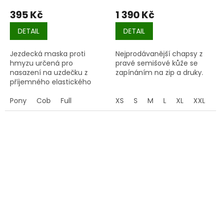
395 Kč
1 390 Kč
DETAIL
DETAIL
Jezdecká maska proti
Nejprodávanější chapsy z
hmyzu určená pro
pravé semišové kůže se
nasazení na uzdečku z
zapínáním na zip a druky.
příjemného elastického
materiálu - lycry. Otvory na
oči z velmi pevné síťoviny,
Pony
Cob
Full
XS
S
M
L
XL
XXL
která na ně nelehá.