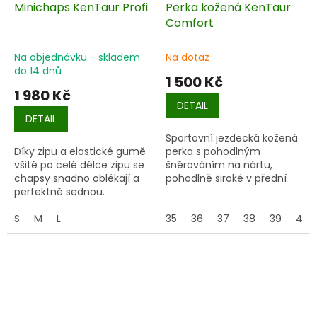
Minichaps KenTaur Profi
Perka kožená KenTaur
Comfort
Na objednávku - skladem
Na dotaz
do 14 dnů
1 500 Kč
1 980 Kč
DETAIL
DETAIL
Sportovní jezdecká kožená
Díky zipu a elastické gumě
perka s pohodlným
všité po celé délce zipu se
šněrováním na nártu,
chapsy snadno oblékají a
pohodlně široké v přední
perfektně sednou.
části. Perka jsou velmi
měkká a pohodlná díky
S
M
L
vnitřní podšívce. Mají velmi
35
36
37
38
39
40
trvanlivou podešev a
přiměřený podpatek.