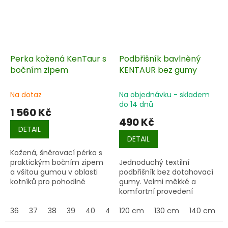
Perka kožená KenTaur s
Podbřišník bavlněný
bočním zipem
KENTAUR bez gumy
Na dotaz
Na objednávku - skladem
do 14 dnů
1 560 Kč
490 Kč
DETAIL
DETAIL
Kožená, šněrovací pérka s
praktickým bočním zipem
Jednoduchý textilní
a všitou gumou v oblasti
podbřišník bez dotahovací
kotníků pro pohodlné
gumy. Velmi měkké a
obouvání. Pérka jsou
komfortní provedení
vyrobena ze 100% jemné
hovězí kůže s prodyšnou
36
37
38
39
40
41
120 cm
42
43
130 cm
44
45
140 cm
46
textilní podšívkou a