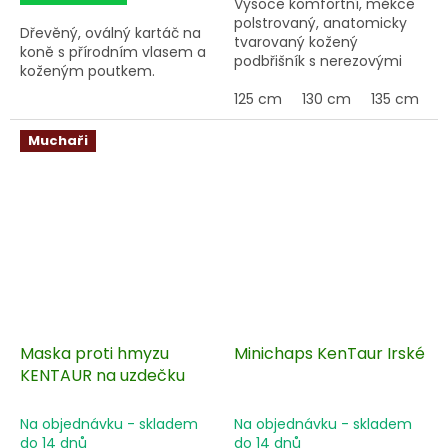
Vysoce komfortní, měkce
polstrovaný, anatomicky
Dřevěný, oválný kartáč na
tvarovaný kožený
koně s přírodním vlasem a
podbřišník s nerezovými
koženým poutkem.
přezkami a dotahovací
gumou po obou stranách.
125 cm
130 cm
135 cm
1
Podbřišník má po stranách
a uprostřed očka do
Muchaři
kterých lze zapnout
pomocné otěže či
martingal.
Maska proti hmyzu
Minichaps KenTaur Irské
KENTAUR na uzdečku
Na objednávku - skladem
Na objednávku - skladem
do 14 dnů
do 14 dnů