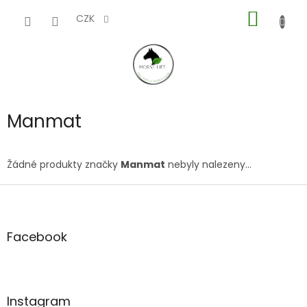
Přejít
NÁKUP
na
CZK
obsah
KOŠÍK
Manmat
Žádné produkty značky
Manmat
nebyly nalezeny...
Z
á
p
a
Facebook
t
í
Instagram