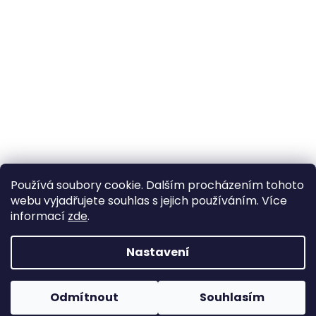
Používá soubory cookie. Dalším procházením tohoto
webu vyjadřujete souhlas s jejich používáním. Více
informací
zde
.
Nastavení
Vytvořil Shoptet
Pokud u nás nenajdete konkrétní produkt, neváhejte se
ozvat. Ve většině případů jej můžeme zajistit na
Odmítnout
Souhlasím
Copyright 2026
Horse life
. Všechna práva vyhrazena.
objednávku nebo od jiného dodavatele.