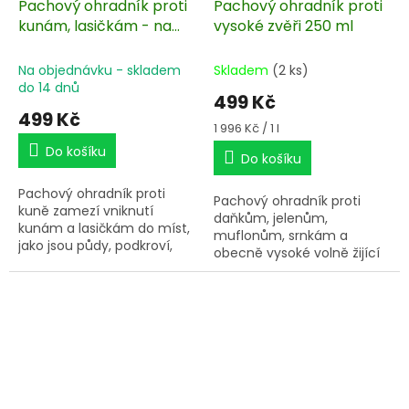
Pachový ohradník proti
Pachový ohradník proti
kunám, lasičkám - na
vysoké zvěři 250 ml
ochranu drůbeže - 250
ml
Na objednávku - skladem
Skladem
(2 ks)
do 14 dnů
499 Kč
499 Kč
Měrná
1 996 Kč / 1 l
cena:
Do košíku
Do košíku
Pachový ohradník proti
Pachový ohradník proti
kuně zamezí vniknutí
daňkům, jelenům,
kunám a lasičkám do míst,
muflonům, srnkám a
jako jsou půdy, podkroví,
obecně vysoké volně žijící
stodoly, garáže a jiné
lesní zvěři je funkční
prostory. Pachový
pomůckou v boji proti
odpuzovač ochrání motory
vytloukání, ničení a okusu
vozidel, ve kterých se kuny
dřevin, školek, ničení úrody.
nahřívají a kousají kabely.
Pachový koncentrát je
Zastaví páchání škod
zaručenou metodou pro
lasiček v kurnících.
zamezení vstupu zvěře na
váš pozemek a osvědčili se