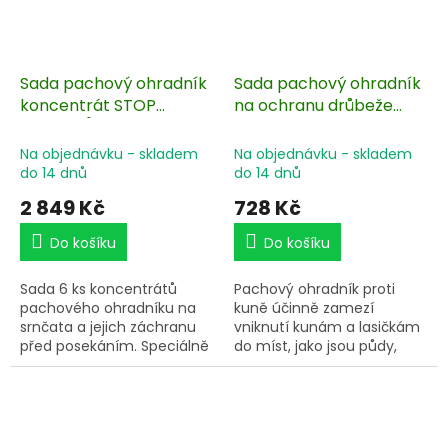
u silnic a dálnic, kde snižuje
riziko srážky se zvěří.
Sada pachový ohradník
Sada pachový ohradník
koncentrát STOP
na ochranu drůbeže
SRNČATŮM - 6 ks
proti kunám, lasičkám +
nosič pachové látky 20
Na objednávku - skladem
Na objednávku - skladem
ks
do 14 dnů
do 14 dnů
2 849 Kč
728 Kč
Do košíku
Do košíku
Sada 6 ks koncentrátů
Pachový ohradník proti
pachového ohradníku na
kuně účinně zamezí
srnčata a jejich záchranu
vniknutí kunám a lasičkám
před posekáním. Speciálně
do míst, jako jsou půdy,
vyvinutá pachová látka
podkroví, stodoly, garáže a
brání srnkám v kladení
jiné pozemky. Pachový
mláďat do travních
odpuzovač také ochrání
porostů. Aplikace "Rychlá
vaše motory vozidel, ve
akce" v období těsně před
kterých se kuny nahřívají a