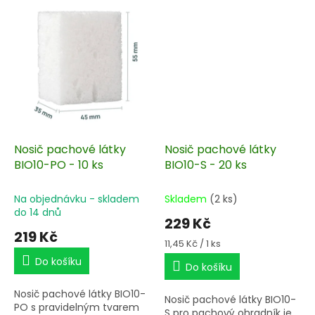
10 ks svitků.
Nosič pachové látky
Nosič pachové látky
BIO10-PO - 10 ks
BIO10-S - 20 ks
Na objednávku - skladem
Skladem
(2 ks)
do 14 dnů
229 Kč
219 Kč
Měrná
11,45 Kč / 1 ks
cena:
Do košíku
Do košíku
Nosič pachové látky BIO10-
Nosič pachové látky BIO10-
PO s pravidelným tvarem
S pro pachový ohradník je