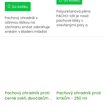
Do košíku
cena:
Do košíku
Polyuretanová pěna
PACHO-LEK je nosič
Pachový ohradník s
pachové látky s
účinnou látkou na
otevřenými póry a
záchranu srnčat zabraňuje
vyhovujícími difuzními
srnkám v kladení mláďat
vlastnostmi pro aplikaci
do travních porostů v době
pachového ohradníku.
senoseče, zároveň jim však
nebrání ve spásání trávy.
Pachový koncentrát
aplikujte vždy začátkem
května v době senoseče.
Pachový ohradník proti
Pachový ohradník proti
černé zvěři, divočákům -
krtkům - 250 ml
na ochranu plodin a