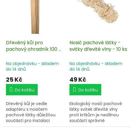
s
u
p
k
r
t
o
ů
d
u
k
Dřevěný kůl pro
Nosič pachové látky -
t
pachový ohradník 100 ×
svitky dřevité vlny - 10 ks
ů
2,2 × 2,5 cm
Na objednávku - skladem
Na objednávku - skladem
do 14 dnů
do 14 dnů
25 Kč
49 Kč
Do košíku
Do košíku
Dřevěný kůl je vedle
Ekologický nosič pachové
adaptéru s nosičem
látky svitek dřevité vlny
pachové látky důležitou
proti krtkům je nedílnou
součástí pro instalaci
součástí správné
pachového ohradníku.
funkčnosti pachového
ohradníku. Balení obsahuje