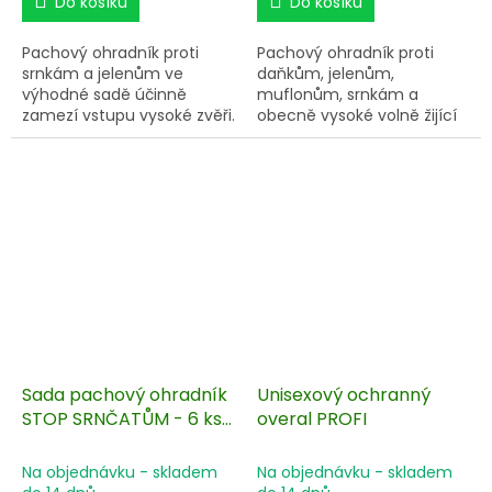
Do košíku
Do košíku
Pachový ohradník proti
Pachový ohradník proti
srnkám a jelenům ve
daňkům, jelenům,
výhodné sadě účinně
muflonům, srnkám a
zamezí vstupu vysoké zvěři.
obecně vysoké volně žijící
Osvědčená ochrana
lesní zvěři je funkční
stromů před okusem a
pomůckou k zabezpečení
vytloukáním okrasných
komunikací a snížení rizika
dřevin, ovocných sadů i
vzniku střetu vozidel se
lesních školek. Sada
zvěří. Sada obsahuje 10 ks
obsahuje koncentrát
nosičů pachové
pachové látky proti vysoké
látky BIO10-PO. Pachový
zvěři a 100 ks nosičů
koncentrát je zaručenou
pachového ohradníku
metodou pro zamezení
BIO10-PO pro postavení
migrace zvěře přes silnice
kompletního ohradníku.
a dálnice.
Sada pachový ohradník
Unisexový ochranný
STOP SRNČATŮM - 6 ks
overal PROFI
koncentrátu + 460 ks
nosičů pachového
Na objednávku - skladem
Na objednávku - skladem
ohradníku