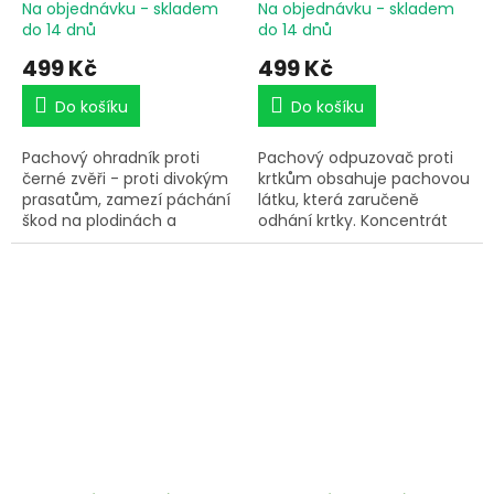
úrody - 250 ml
Na objednávku - skladem
Na objednávku - skladem
do 14 dnů
do 14 dnů
499 Kč
499 Kč
Do košíku
Do košíku
Pachový ohradník proti
Pachový odpuzovač proti
černé zvěři - proti divokým
krtkům obsahuje pachovou
prasatům, zamezí páchání
látku, která zaručeně
škod na plodinách a
odhání krtky. Koncentrát
travních porostech.
proti krtkům aplikujte
Vhodný pro použití k
výhradně do svitku dřevité
ochraně brambor, hrachu
vlny.
nebo kukuřice a ostatních
plodin. Koncentrát proti
černé zvěři se osvědčil také
v boji s nákazou afrického
moru prasat. Objem 250
ml.