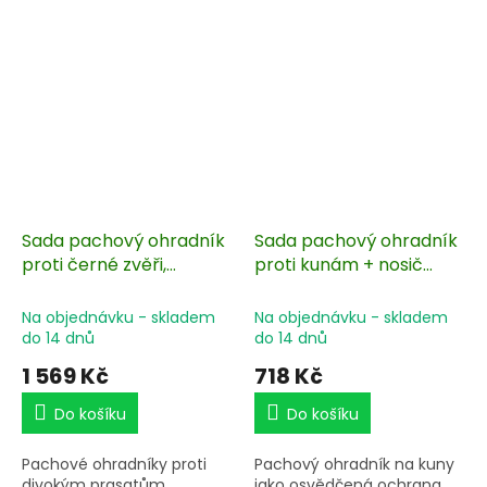
senoseče, zároveň jim však
20 ks nosičů pachové
nebrání ve spásání
látky BIO10-PO. Vhodný pro
trávy. Sada obsahuje 20 ks
použití k ochraně brambor,
nosičů pachové
hrachu nebo kukuřice a
látky BIO10-S. Pachový
ostatních plodin.
koncentrát aplikujte vždy
začátkem května v době
senoseče.
Sada pachový ohradník
Sada pachový ohradník
proti černé zvěři,
proti kunám + nosič
divočákům + nosič
pachové látky 10 ks
pachového ohradníku
Na objednávku - skladem
Na objednávku - skladem
100 ks
do 14 dnů
do 14 dnů
1 569 Kč
718 Kč
Do košíku
Do košíku
Pachové ohradníky proti
Pachový ohradník na kuny
divokým prasatům
jako osvědčená ochrana