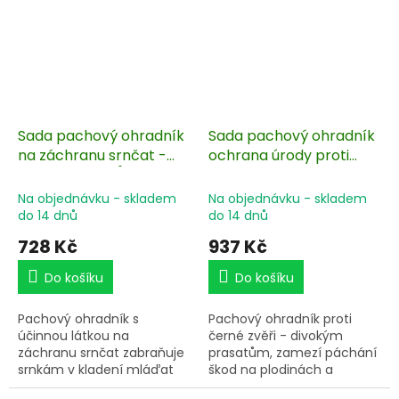
senosečí. Celkový objem
ničí kabely, izolace. Zastaví
1500 ml.
páchání škod lasiček v
kurnících. Sada obsahuje
20 ks nosičů pachové
látky BIO10-S.
Sada pachový ohradník
Sada pachový ohradník
na záchranu srnčat -
ochrana úrody proti
STOP SRNČATŮM + nosič
černé zvěři, divočákům
pachové látky 20 ks
+ nosič pachové látky
Na objednávku - skladem
Na objednávku - skladem
20 ks
do 14 dnů
do 14 dnů
728 Kč
937 Kč
Do košíku
Do košíku
Pachový ohradník s
Pachový ohradník proti
účinnou látkou na
černé zvěři - divokým
záchranu srnčat zabraňuje
prasatům, zamezí páchání
srnkám v kladení mláďat
škod na plodinách a
do travních porostů v době
porostech. Sada obsahuje