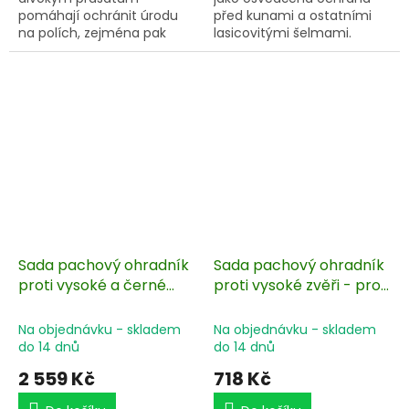
pomáhají ochránit úrodu
před kunami a ostatními
na polích, zejména pak
lasicovitými šelmami.
brambory, hrách, kukuřici a
Zabrání vniknutí do
pšenici. Odpuzovač
nežádoucích míst, jako
divočáků předchází
jsou prostory půdy,
nepřiměřeným škodám,
podkroví, garáže či stodoly.
které vznikají napadením
Sada pachového ohradníku
černou zvěří. Sada pro
obsahuje 10 ks nosičů
sestavení ohradníku
pachového ohradníku
obsahuje koncentrát
BIO10-PO
pachové látky a 100 ks
nosičů pachového
ohradníku BIO10-S.
Sada pachový ohradník
Sada pachový ohradník
proti vysoké a černé
proti vysoké zvěři - proti
zvěři - proti srážce
střetu vozidel se zvěří +
vozidel + nosič
nosič pachové látky 10
Na objednávku - skladem
Na objednávku - skladem
pachového ohradníku
ks
do 14 dnů
do 14 dnů
100 ks
2 559 Kč
718 Kč