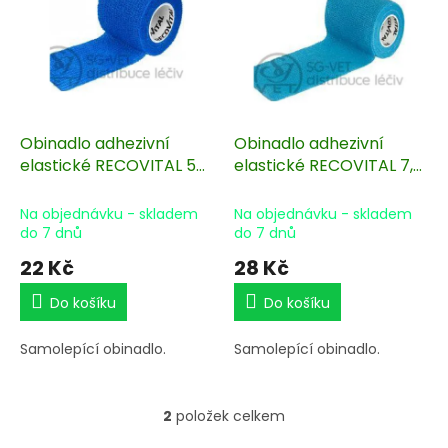
s
u
p
k
r
t
o
ů
d
u
k
Obinadlo adhezivní
Obinadlo adhezivní
t
elastické RECOVITAL 5
elastické RECOVITAL 7,5
ů
cm x 4,5 m
cm x 4,5 m
Na objednávku - skladem
Na objednávku - skladem
do 7 dnů
do 7 dnů
22 Kč
28 Kč
Do košíku
Do košíku
Samolepící obinadlo.
Samolepící obinadlo.
2
položek celkem
O
v