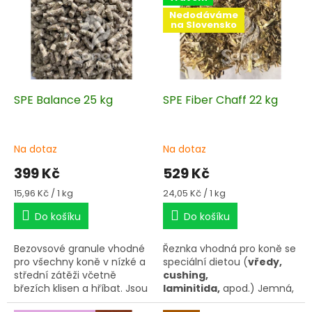
s
u
Nedodáváme
p
k
na Slovensko
r
t
o
ů
d
u
k
SPE Balance 25 kg
SPE Fiber Chaff 22 kg
t
ů
Na dotaz
Na dotaz
399 Kč
529 Kč
Měrná
Měrná
15,96 Kč / 1 kg
24,05 Kč / 1 kg
cena:
cena:
Do košíku
Do košíku
Bezovsové granule vhodné
Řeznka vhodná pro koně se
pro všechny koně v nízké a
speciální dietou (
vředy,
střední zátěži včetně
cushing,
březích klisen a hříbat. Jsou
laminitida,
apod.) Jemná,
velmi šetrné k jejich
krátká