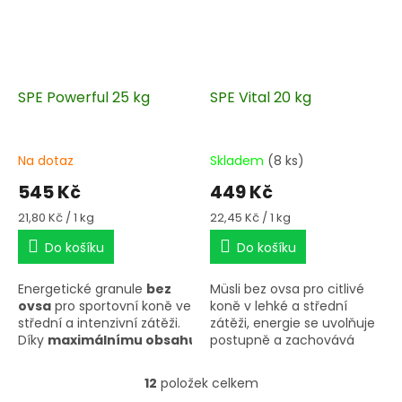
světovou NRC
normu,
podporuje
imunitu
a zlepšuje
zdravotní stav Vašeho
koně.
SPE Powerful 25 kg
SPE Vital 20 kg
Na dotaz
Skladem
(8 ks)
545 Kč
449 Kč
Měrná
Měrná
21,80 Kč / 1 kg
22,45 Kč / 1 kg
cena:
cena:
Do košíku
Do košíku
Energetické granule
bez
Müsli bez ovsa pro citlivé
ovsa
pro sportovní koně ve
koně v lehké a střední
střední a intenzivní zátěži.
zátěži, energie se uvolňuje
Díky
maximálnímu obsahu
postupně a zachovává
kvalitních olejů
a
"klidnou hlavu".
kontrolovanému množství
12
položek celkem
O
škrobů, zajišťuje Powerful