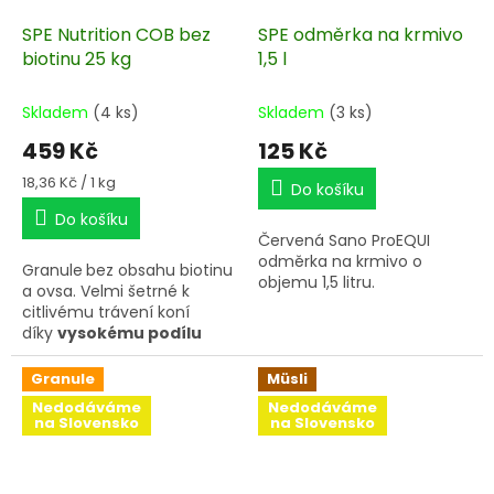
SPE Nutrition COB bez
SPE odměrka na krmivo
biotinu 25 kg
1,5 l
Skladem
(4 ks)
Skladem
(3 ks)
459 Kč
125 Kč
Měrná
18,36 Kč / 1 kg
Do košíku
cena:
Do košíku
Červená Sano ProEQUI
odměrka na krmivo o
Granule
bez obsahu biotinu
objemu 1,5 litru.
a ovsa. Velmi šetrné k
citlivému trávení koní
díky
vysokému podílu
stravitelné vlákniny
,
podporující tvorbu
Granule
Müsli
pozitivních bakterií a
Nedodáváme
Nedodáváme
zdravou střevní
na Slovensko
na Slovensko
mikroflóru.
Vybalancovaný
poměr vitamínů a
minerálů
, splňující