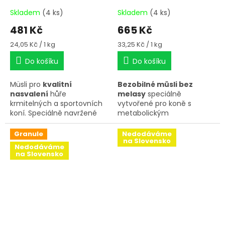
Skladem
(4 ks)
Skladem
(4 ks)
481 Kč
665 Kč
Měrná
Měrná
24,05 Kč / 1 kg
33,25 Kč / 1 kg
cena:
cena:
Do košíku
Do košíku
Müsli pro
kvalitní
Bezobilné müsli bez
nasvalení
hůře
melasy
speciálně
krmitelných a sportovních
vytvořené pro koně s
koní. Speciálně navržené
metabolickým
tak, aby
onemocněním, alergií,
zachovalo
„klidnou
laminitidou, letní vyrážkou
Granule
Nedodáváme
na Slovensko
hlavu“
Vašeho koně a
nebo pro muchaře.
Nedodáváme
podpořilo
tvorbu svalové
na Slovensko
hmoty
problematické
horní linie.
Vysoký obsah
kvalitních olejů
zajistí
lesklou a zdravou srst a
pomáhá vstřebávání
důležitých vitamínů A, D, E
a K.