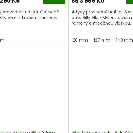
 290 Kč
3 995 Kč
od
y provedení udítka. Oblíbené
4 typy provedení udítka. We
illy Allen s kratšími rameny.
páka Billy Allen Myler s delšími
rameny a měděnou vložkou.
mm
120 mm
127 mm
140 mm
rnová páka Billy Allen s
Westernová páka Billy Alle