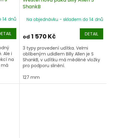
ShankB
o 14 dnů
Na objednávku - skladem do 14 dnů
DETAIL
DETAIL
1 570 Kč
od
hodný
3 typy provedení udítka. Velmi
 Ale i
oblíbeným udidlem Billy Allen je S
ěkcí na
ShankB, v udítku má měděné vložky
a má
pro podporu slinění.
aňuje
k".
127 mm
 ramena
 méně
ubu