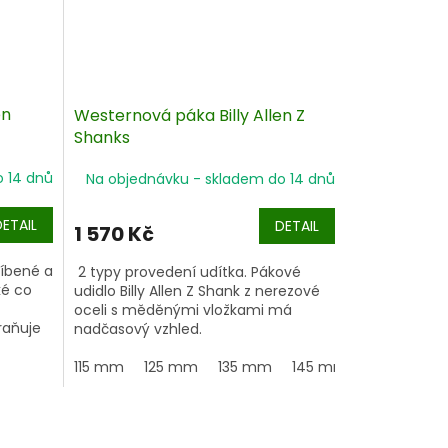
en
Westernová páka Billy Allen Z
Shanks
o 14 dnů
Na objednávku - skladem do 14 dnů
DETAIL
DETAIL
1 570 Kč
blíbené a
2 typy provedení udítka. Pákové
ké co
udidlo Billy Allen Z Shank z nerezové
oceli s měděnými vložkami má
raňuje
nadčasový vzhled.
ek" a
115 mm
125 mm
135 mm
145 mm
ožkami
ění.
stříbra
lena