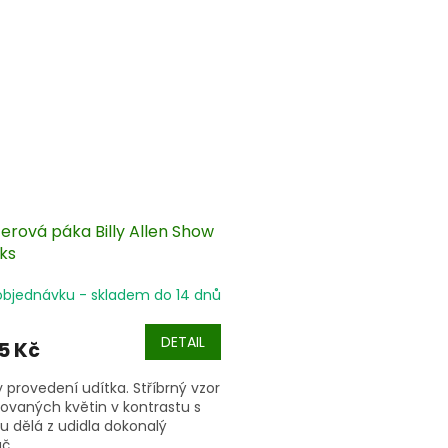
elegantní vzhled.
erová páka Billy Allen Show
ks
objednávku - skladem do 14 dnů
DETAIL
5 Kč
y provedení udítka. Stříbrný vzor
rovaných květin v kontrastu s
u dělá z udidla dokonalý
č.