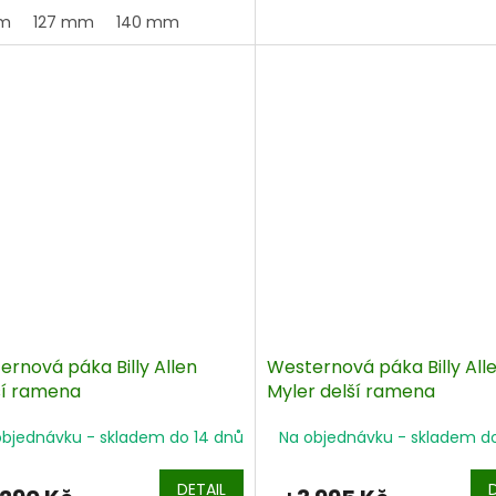
mm
127 mm
140 mm
ernová páka Billy Allen
Westernová páka Billy All
ší ramena
Myler delší ramena
objednávku - skladem do 14 dnů
Na objednávku - skladem d
DETAIL