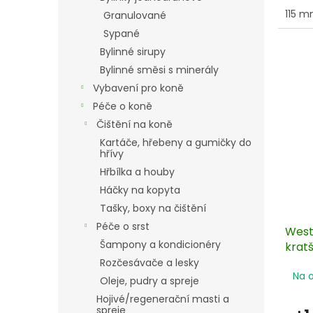
115 
Granulované
Sypané
Bylinné sirupy
Bylinné směsi s minerály
Vybavení pro koně
Péče o koně
Čištění na koně
Kartáče, hřebeny a gumičky do
hřívy
Hřbílka a houby
Háčky na kopyta
Tašky, boxy na čištění
Péče o srst
West
Šampony a kondicionéry
krat
Rozčesávače a lesky
Na 
Oleje, pudry a spreje
Hojivé/regenerační masti a
spreje