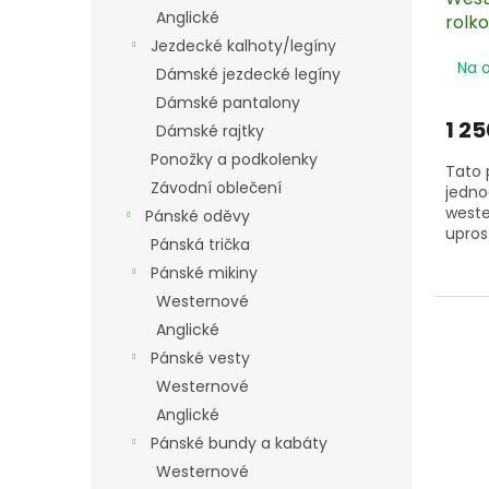
Anglické
rolko
Jezdecké kalhoty/legíny
Na 
Dámské jezdecké legíny
Dámské pantalony
1 25
Dámské rajtky
Ponožky a podkolenky
Tato 
Závodní oblečení
jedno
weste
Pánské oděvy
upros
Pánská trička
udidl
Pánské mikiny
efekt
Optim
Westernové
tréni
Anglické
Pánské vesty
Délka
Tlouš
Westernové
Anglické
Pánské bundy a kabáty
Westernové