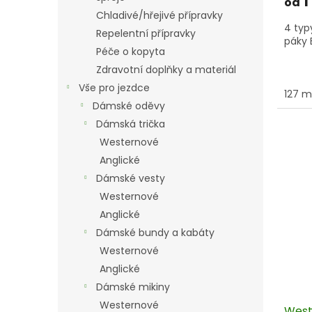
1
od
Chladivé/hřejivé přípravky
4 typ
Repelentní přípravky
páky B
Péče o kopyta
Zdravotní doplňky a materiál
Vše pro jezdce
127 
Dámské oděvy
Dámská trička
Westernové
Anglické
Dámské vesty
Westernové
Anglické
Dámské bundy a kabáty
Westernové
Anglické
Dámské mikiny
Westernové
Weste