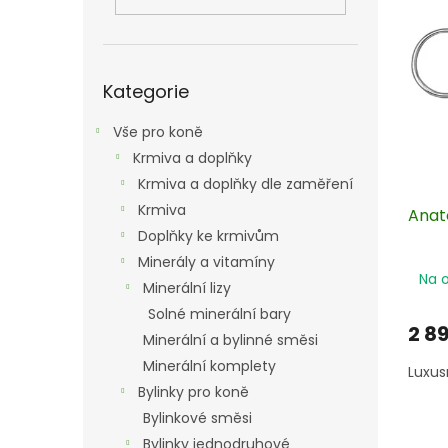
i
r
n
s
o
e
p
d
l
r
u
Přeskočit
o
k
Kategorie
kategorie
d
t
u
ů
Vše pro koně
k
Krmiva a doplňky
t
Krmiva a doplňky dle zaměření
ů
Krmiva
Anat
Doplňky ke krmivům
Minerály a vitamíny
Na 
Minerální lizy
Solné minerální bary
2 8
Minerální a bylinné směsi
Minerální komplety
Luxus
Bylinky pro koně
Bylinkové směsi
Bylinky jednodruhové