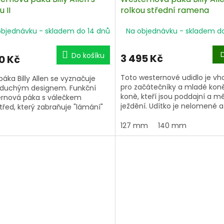
u II
rolkou střední ramena
objednávku - skladem do 14 dnů
Na objednávku - skladem d
Do košíku
3 495 Kč
0 Kč
Toto westernové udidlo je v
páka Billy Allen se vyznačuje
pro začátečníky a mladé koně.
duchým designem. Funkční
koně, kteří jsou poddajní a m
rnová páka s válečkem
ježdění. Udítko je nelomené 
třed, který zabraňuje "lámání"
uprostřed váleček který zabr
a v hubě a tím nežádoucímu
takzvanému efektu "louskáče
127 mm
140 mm
u "louskáčku".
Toto udidlo má kratší kratší
ální kousek pro každodenní
než udidlo Myler a proto má
nk westernového ježdění!
přímý a mírnější účinek na h
koně.
 udidla - 120 mm
ťka udidla - cca 13 mm