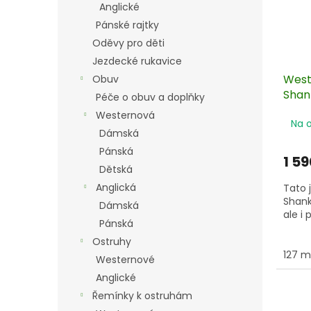
Anglické
Pánské rajtky
Oděvy pro děti
Jezdecké rukavice
Weste
Obuv
Shan
Péče o obuv a doplňky
Westernová
Na 
Dámská
Pánská
1 59
Dětská
Anglická
Tato 
Shank
Dámská
ale i 
Pánská
Ostruhy
127 
Westernové
Anglické
Řemínky k ostruhám