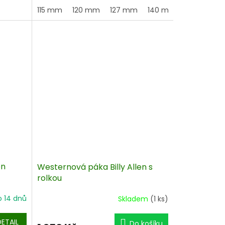
115 mm
120 mm
127 mm
140 mm
en
Westernová páka Billy Allen s
rolkou
o 14 dnů
Skladem
(1 ks)
DETAIL
Do košíku