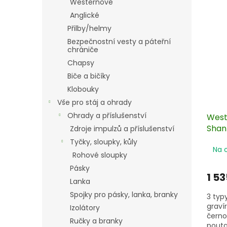
Westernové
Anglické
Přilby/helmy
Bezpečnostní vesty a páteřní
chrániče
Chapsy
Biče a bičíky
Klobouky
Vše pro stáj a ohrady
Ohrady a příslušenství
West
Shan
Zdroje impulzů a příslušenství
Tyčky, sloupky, kůly
Na 
Rohové sloupky
Pásky
1 53
Lanka
Spojky pro pásky, lanka, branky
3 typ
graví
Izolátory
černo
Ručky a branky
pouta