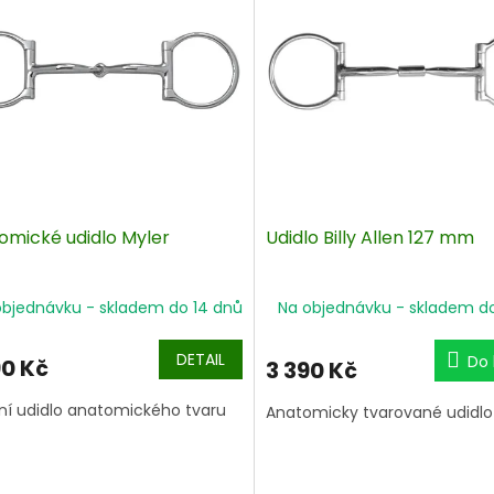
omické udidlo Myler
Udidlo Billy Allen 127 mm
objednávku - skladem do 14 dnů
Na objednávku - skladem d
DETAIL
Do 
90 Kč
3 390 Kč
ní udidlo anatomického tvaru
Anatomicky tvarované udidlo