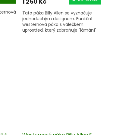
1 250 Kč
sternová
Tato páka Billy Allen se vyznačuje
jednoduchým designem. Funkční
westernová páka s válečkem
uprostřed, který zabraňuje "lámání"
udidla v hubě a tím nežádoucímu
efektu "louskáčku".
Optimální kousek pro každodenní
trénink westernového ježdění!
Délka udidla - 115 mm
n s
Westernová páka Billy Allen S