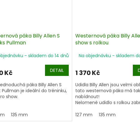
rnová páka Billy Allen S
Westernová páka Billy All
ks Pullman
show s rolkou
objednávku - skladem do 14 dnů
Na objednávku - skladem d
DETAIL
0 Kč
1 370 Kč
jednoduchá páka Billy Allen S
Udidla Billy Allen jsou velmi o
 Pullman je ideální do tréninku,
tato westernová páka má ta
pro show.
nabídnout!
Nelomené udidlo s rolkou zab
nežádoucímu efektu "louskáč
váleček uprostřed spolu se
mm
135 mm
127 mm
135 mm
zabudovanými měděnými vl
v udítku stimulují koně ke slin
Diskrétní vzory z německého 
dodávají show páce Billyho Al