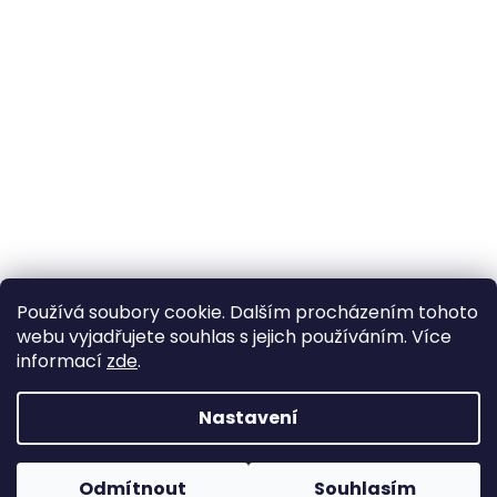
Používá soubory cookie. Dalším procházením tohoto
webu vyjadřujete souhlas s jejich používáním. Více
informací
zde
.
Nastavení
Vytvořil Shoptet
Pokud u nás nenajdete konkrétní produkt, neváhejte se
ozvat. Ve většině případů jej můžeme zajistit na
Odmítnout
Souhlasím
Copyright 2026
Horse life
. Všechna práva vyhrazena.