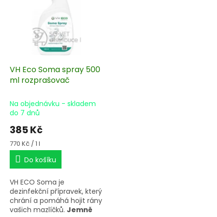
s
u
p
k
r
t
o
ů
d
u
k
VH Eco Soma spray 500
t
ml rozprašovač
ů
Na objednávku - skladem
do 7 dnů
385 Kč
Měrná
770 Kč / 1 l
cena:
Do košíku
VH ECO Soma je
dezinfekční přípravek, který
chrání a pomáhá hojit rány
vašich mazlíčků.
Jemně