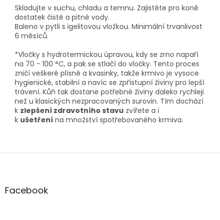
Skladujte v suchu, chladu a temnu. Zajistěte pro koně
dostatek čisté a pitné vody.
Baleno v pytli s igelitovou vložkou. Minimální trvanlivost
6 měsíců.
*Vločky s hydrotermickou úpravou, kdy se zrno napaří
na 70 - 100 °C, a pak se stlačí do vločky. Tento proces
zničí veškeré plísně a kvasinky, takže krmivo je vysoce
hygienické, stabilní a navíc se zpřístupní živiny pro lepší
trávení. Kůň tak dostane potřebné živiny daleko rychleji
než u klasických nezpracovaných surovin. Tím dochází
k
zlepšení zdravotního stavu
zvířete a i
k
ušetření
na množství spotřebovaného krmiva.
Z
á
p
a
Facebook
t
í