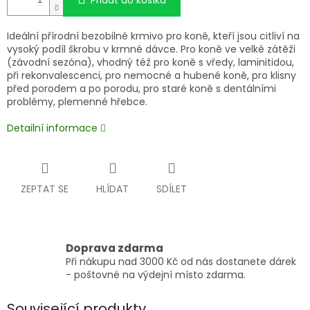
Přidat do košíku
Ideální přírodní bezobilné krmivo pro koně, kteří jsou citliví na
vysoký podíl škrobu v krmné dávce. Pro koně ve velké zátěži
(závodní sezóna), vhodný též pro koně s vředy, laminitidou,
při rekonvalescenci, pro nemocné a hubené koně, pro klisny
před porodem a po porodu, pro staré koně s dentálními
problémy, plemenné hřebce.
Detailní informace
ZEPTAT SE
HLÍDAT
SDÍLET
Doprava zdarma
Při nákupu nad 3000 Kč od nás dostanete dárek
- poštovné na výdejní místo zdarma.
Související produkty