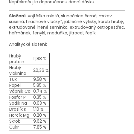
Nepřekračujte doporučenou denní dávku.
Složení
: vojtěška mletá, slunečnice černá, mrkev
sušená, hrachové vločky*, jablečné výlisky, karob hrubý,
extrudované lněné semínko, extrudovaný ostropestřec,
heřmánek, fenykl, meduňka, jitrocel, řepík.
Analitycké složení:
Hrubý
11,88 %
protein
Hrubý
20,36 %
vláknina
Tuk
9,58 %
Popel
5,85 %
Vápník Ca
0,74 %
Fosfor P
0,35 %
Sodík Na
0,03 %
Draslík K
1,10 %
Hořčík Mg
0,20 %
Škrob
9,62 %
Cukr
7,85 %