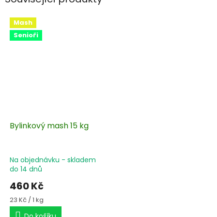
Mash
Senioři
Bylinkový mash 15 kg
Na objednávku - skladem
do 14 dnů
460 Kč
Měrná
23 Kč / 1 kg
cena:
Do košíku