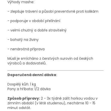
Výhody mashe:
- zlepšuje trávení a působí preventivně proti kolikám
- podporuje v období přelínání
- velmi chutný a dobře stravitelný
- bohatý na živiny
- nenáročná příprava
Müsli je smícháno z čerstvých surovin od českých
výrobců a dodavatelů.
Doporučená denní dávka
:
Dospělý kůň: 1 kg
Pony a hříbata: 1/2 dávka
Způsob přípravy:
2 - 3x týdně zalít horkou vodou v
zimním období (v létě studenou), necháme 10 - 15
minut odstát.