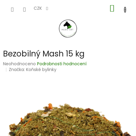
Přejít
NÁKUP
na
CZK
obsah
KOŠÍK
Bezobilný Mash 15 kg
Průměrné
Neohodnoceno
Podrobnosti hodnocení
hodnocení
Značka:
Koňské bylinky
produktu
je
0,0
z
5
hvězdiček.