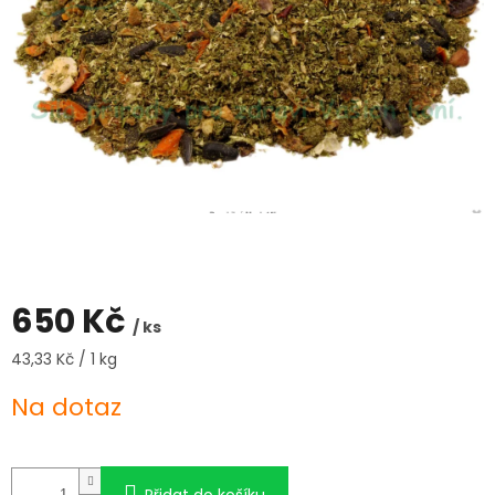
650 Kč
/ ks
Měrná
43,33 Kč / 1 kg
cena:
Na dotaz