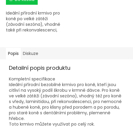
Ideální přírodní krmivo pro
koně po velké zátěži
(závodní sezóna), vhodné
také při rekonvalescenci,
pro nemocné a hubené
koně, pro klisny před
porodem a po porodu, pro
staré koně s dentálními
Popis
Diskuze
problémy a plemenné
hřebce.
Detailní popis produktu
Kompletní specifikace
Ideální přírodní bezobilné krmivo pro koně, kteří jsou
citliví na vysoký podíl škrobu v krmné dávce. Pro koně
ve velké zátěži (závodní sezóna), vhodný též pro koně
s vředy, laminitidou, při rekonvalescenci, pro nemocné
a hubené koně, pro klisny před porodem a po porodu,
pro staré koně s dentálními problémy, plemenné
hřebce.
Toto krmivo můžete využívat po celý rok.