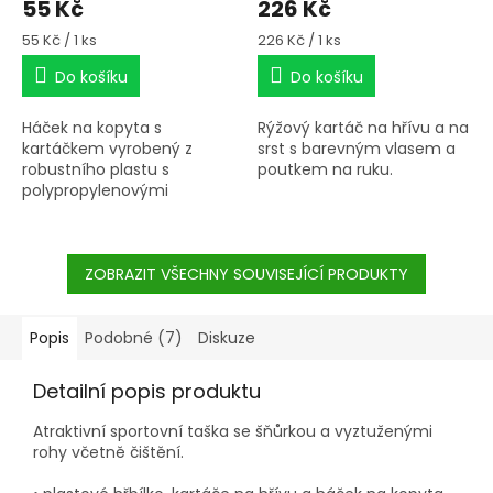
55 Kč
226 Kč
Měrná
Měrná
55 Kč / 1 ks
226 Kč / 1 ks
cena:
cena:
Do košíku
Do košíku
Háček na kopyta s
Rýžový kartáč na hřívu a na
kartáčkem vyrobený z
srst s barevným vlasem a
robustního plastu s
poutkem na ruku.
polypropylenovými
štětinami.
ZOBRAZIT VŠECHNY SOUVISEJÍCÍ PRODUKTY
Popis
Podobné (7)
Diskuze
Detailní popis produktu
Atraktivní sportovní taška se šňůrkou a vyztuženými
rohy včetně čištění.