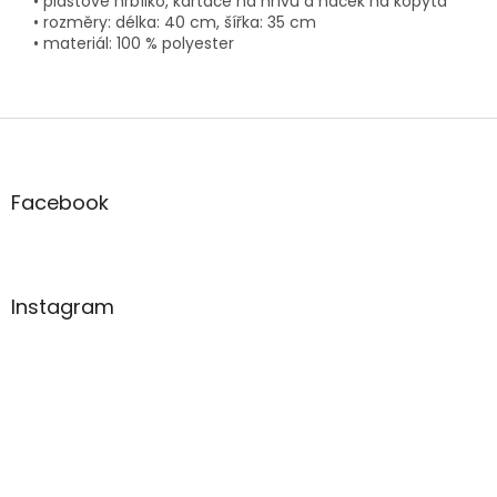
• plastové hřbílko, kartáče na hřívu a háček na kopyta
• rozměry: délka: 40 cm, šířka: 35 cm
• materiál: 100 % polyester
Z
á
p
a
Facebook
t
í
Instagram