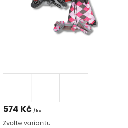
574 Kč
/ ks
Měrná
Zvolte variantu
cena: