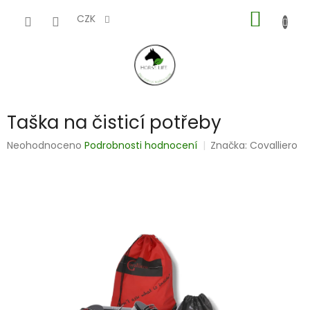
Přejít
NÁKUP
na
CZK
obsah
KOŠÍK
Taška na čisticí potřeby
Průměrné
Neohodnoceno
Podrobnosti hodnocení
Značka:
Covalliero
hodnocení
produktu
je
0,0
z
5
hvězdiček.