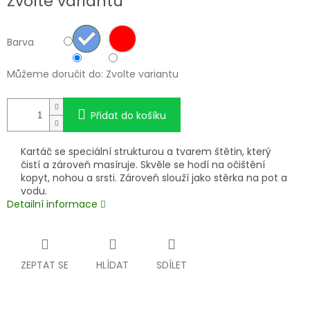
Zvolte variantu
cena:
Barva
Můžeme doručit do:
Zvolte variantu
Přidat do košíku
Kartáč se speciální strukturou a tvarem štětin, který
čistí a zároveň masíruje. Skvěle se hodí na očištění
kopyt, nohou a srsti. Zároveň slouží jako stěrka na pot a
vodu.
Detailní informace
ZEPTAT SE
HLÍDAT
SDÍLET