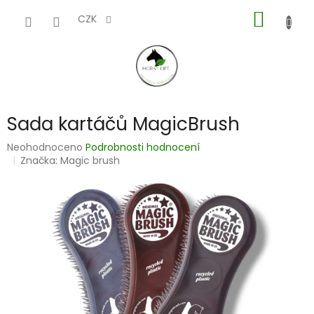
Přejít
NÁKUP
na
CZK
obsah
KOŠÍK
Sada kartáčů MagicBrush
Průměrné
Neohodnoceno
Podrobnosti hodnocení
hodnocení
Značka:
Magic brush
produktu
je
0,0
z
5
hvězdiček.