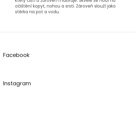
který čistí a zároveň masíruje. Skvěle se hodí na
očištění kopyt, nohou a srsti. Zároveň slouží jako
stěrka na pot a vodu.
Z
á
p
a
Facebook
t
í
Instagram