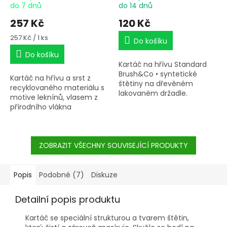
do 7 dnů
do 14 dnů
257 Kč
120 Kč
Měrná
257 Kč / 1 ks
Do košíku
cena:
Do košíku
Kartáč na hřívu Standard
Brush&Co • syntetické
Kartáč na hřívu a srst z
štětiny na dřevěném
recyklovaného materiálu s
lakovaném držadle.
motive leknínů, vlasem z
přírodního vlákna
mexického agave.
ZOBRAZIT VŠECHNY SOUVISEJÍCÍ PRODUKTY
Popis
Podobné (7)
Diskuze
Detailní popis produktu
Kartáč se speciální strukturou a tvarem štětin,