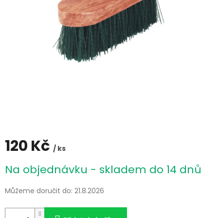
120 Kč
/ ks
Měrná
Na objednávku - skladem do 14 dnů
cena:
Můžeme doručit do:
21.8.2026