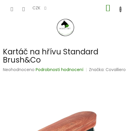
Přejít
NÁKUP
na
CZK
obsah
KOŠÍK
Kartáč na hřívu Standard
Brush&Co
Průměrné
Neohodnoceno
Podrobnosti hodnocení
Značka:
Covalliero
hodnocení
produktu
je
0,0
z
5
hvězdiček.