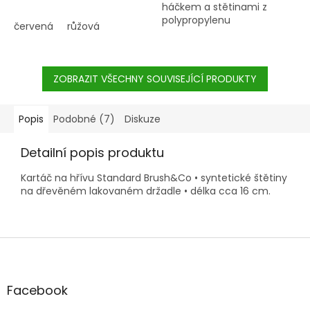
háčkem a stětinami z
polypropylenu
červená
růžová
ZOBRAZIT VŠECHNY SOUVISEJÍCÍ PRODUKTY
Popis
Podobné (7)
Diskuze
Detailní popis produktu
Kartáč na hřívu Standard Brush&Co • syntetické štětiny
na dřevěném lakovaném držadle • délka cca 16 cm.
Z
á
p
a
Facebook
t