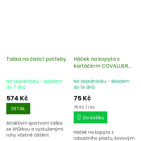
Taška na čisticí potřeby
Háček na kopyta s
kartáčkrm COVALLIERO
Lilli Starlight
Na objednávku - skladem
Na objednávku - skladem
do 7 dnů
do 14 dnů
574 Kč
75 Kč
Měrná
75 Kč / 1 ks
DETAIL
cena:
Do košíku
Atraktivní sportovní taška
se šňůrkou a vyztuženými
Háček na kopyta z
rohy včetně čištění.
robustního plastu, kovovým