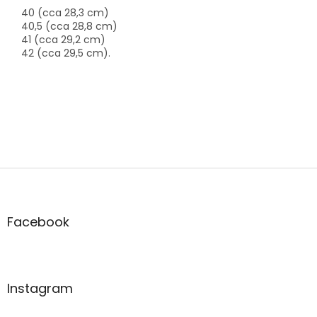
40 (cca 28,3 cm)
40,5 (cca 28,8 cm)
41 (cca 29,2 cm)
42 (cca 29,5 cm).
Z
á
p
a
Facebook
t
í
Instagram