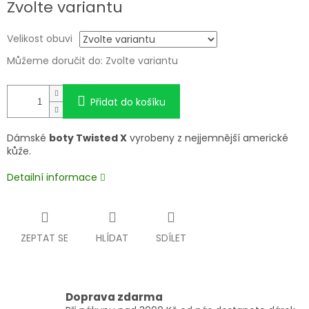
Zvolte variantu
cena:
Velikost obuvi
Můžeme doručit do:
Zvolte variantu
Přidat do košíku
Dámské
boty Twisted X
vyrobeny z nejjemnější americké
kůže.
Detailní informace
ZEPTAT SE
HLÍDAT
SDÍLET
Doprava zdarma