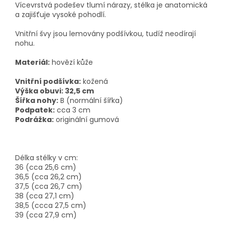
Vícevrstvá podešev tlumí nárazy, stélka je anatomická
a zajišťuje vysoké pohodlí.
Vnitřní švy jsou lemovány podšívkou, tudíž neodírají
nohu.
Materiál:
hovězí kůže
Vnitřní podšívka:
kožená
Výška obuvi: 32,5 cm
Šířka nohy:
B (normální šířka)
Podpatek:
cca 3 cm
Podrážka:
originální gumová
Délka stélky v cm:
36 (cca 25,6 cm)
36,5 (cca 26,2 cm)
37,5 (cca 26,7 cm)
38 (cca 27,1 cm)
38,5 (ccca 27,5 cm)
39 (cca 27,9 cm)