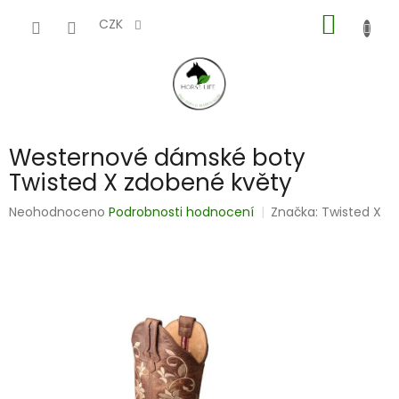
Přejít
NÁKUP
na
CZK
obsah
KOŠÍK
Westernové dámské boty
Twisted X zdobené květy
Průměrné
Neohodnoceno
Podrobnosti hodnocení
Značka:
Twisted X
hodnocení
produktu
je
0,0
z
5
hvězdiček.