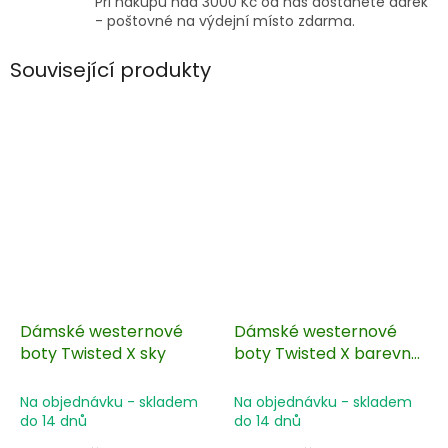
Při nákupu nad 3000 Kč od nás dostanete dárek
- poštovné na výdejní místo zdarma.
Související produkty
Dámské westernové
Dámské westernové
boty Twisted X sky
boty Twisted X barevně
vyšívané
Na objednávku - skladem
Na objednávku - skladem
do 14 dnů
do 14 dnů