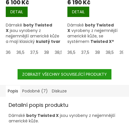
6 100 Kč
6 190 Kč
DETAIL
DETAIL
Dámské
boty Twisted
Dámské
boty Twisted
X
jsou vyrobeny z
X
vyrobeny z nejjemnější
nejjemnější americké kůže
americké kůže, se
a mají klasický
kulatý tvar
systémem
Twisted X®
špičky
.
CellSole®
comfort pro
36
36,5
37,5
38
38,5
maximální komfort.
36,5
39
40
37,5
40,5
38
41
38,5
42
39
ZOBRAZIT VŠECHNY SOUVISEJÍCÍ PRODUKTY
Popis
Podobné (7)
Diskuze
Detailní popis produktu
Dámské
boty Twisted X
jsou vyrobeny z nejjemnější
americké kůže.