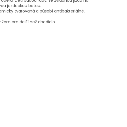
i oděru.
Děti budou rády, že zvládnou jízdu na
ovou jezdeckou botou.
tomicky tvarovaná a působí antibakteriálně.
,5-2cm cm delší než chodidlo.