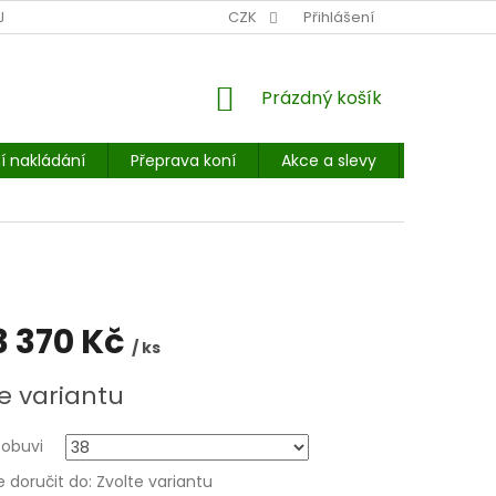
NÍ MÍSTO: BALÍKOVNA, PPL, GLS, SUPERVÝDEJNY, UPS
CZK
Přihlášení
POHOTOVOST
NÁKUPNÍ
Prázdný košík
KOŠÍK
í nakládání
Přeprava koní
Akce a slevy
E-booky 
3 370 Kč
/ ks
e variantu
 obuvi
doručit do:
Zvolte variantu