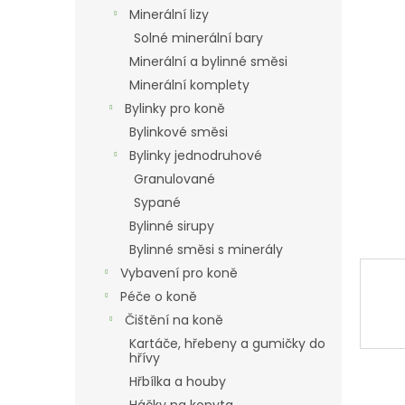
n
Minerální lizy
e
Solné minerální bary
l
Minerální a bylinné směsi
Minerální komplety
Bylinky pro koně
Bylinkové směsi
Bylinky jednodruhové
Granulované
Sypané
Bylinné sirupy
Bylinné směsi s minerály
Vybavení pro koně
Péče o koně
Čištění na koně
Kartáče, hřebeny a gumičky do
hřívy
Hřbílka a houby