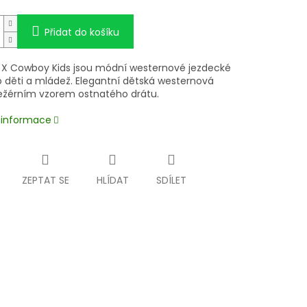
Přidat do košíku
 X Cowboy Kids jsou módní westernové jezdecké
o děti a mládež. Elegantní dětská westernová
ležérním vzorem ostnatého drátu.
í informace
ZEPTAT SE
HLÍDAT
SDÍLET