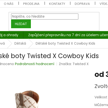
O NÁS
PRODEJNA
KONTAKTY
DOPRAVA
VÝDEJ
HLEDAT
áj a ohrady
Zapůjčení přepravníku na 7 dní za účelem učen
ová
Dětská
Dětské boty Twisted X Cowboy Kids
ské boty Twisted X Cowboy Kids
rné
dnoceno
Podrobnosti hodnocení
Značka:
Twisted X
cení
od
tu
Měrná
Zvolt
cena:
ček.
Velikost
Můžeme 