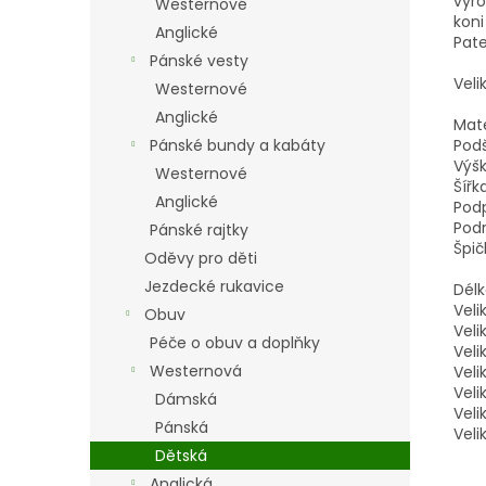
vyro
Westernové
koni
Anglické
Pate
Pánské vesty
Veli
Westernové
Anglické
Mate
Pánské bundy a kabáty
Podš
Výšk
Westernové
Šířk
Anglické
Pod
Pod
Pánské rajtky
Špič
Oděvy pro děti
Jezdecké rukavice
Délk
Veli
Obuv
Veli
Péče o obuv a doplňky
Veli
Westernová
Veli
Veli
Dámská
Veli
Pánská
Veli
Dětská
Anglická