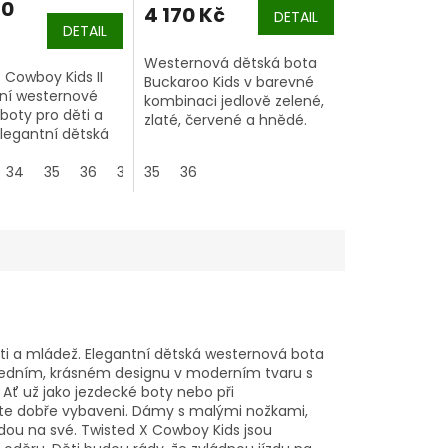
70
4 170 Kč
DETAIL
DETAIL
Westernová dětská bota
 Cowboy Kids II
Buckaroo Kids v barevné
ní westernové
kombinaci jedlově zelené,
boty pro děti a
zlaté, červené a hnědé.
legantní dětská
Krásná barevná
vá bota s
kombinace na svršku boty
 bílým
34
35
36
37
35
38
36
ji dodává
ím.
nepřehlédnutelný vzhled.
ti a mládež. Elegantní dětská westernová bota
šedním, krásném designu v moderním tvaru s
 Ať už jako jezdecké boty nebo při
ste dobře vybaveni. Dámy s malými nožkami,
jdou na své. Twisted X Cowboy Kids jsou