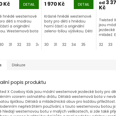
3 3
od
0 Kč
1 970 Kč
DETAIL
DETAIL
Kč
é hnědé westernové
Krásné hnědé westernové
Twisted X
pro děti s modrou
boty pro děti s hnědou
jsou mód
částí a originální
horní částí a originální
jezdecké 
kou. Westernová bota
zeleno-bílou výšivkou. Děti
mládež. E
ti je ideální nejen
budou rády, že zvládnou
westerno
zdu na koni, ale dá se
jízdu na koni a všechny
30
31
32
33
34
30
35
31
32
34
35
výrazným
32
33
 dobře nosit i ve
další aktivity kolem stáje a
prošíván
m čase.
farmy s touto elegantní
westernovou jezdeckou
botou.
s
Diskuze
ailní popis produktu
ted X Cowboy Kids jsou módní westernové jezdecké boty pro dě
ežérním vzorem ostnatého drátu. Dětská westernová bota v nev
atou špičkou. Dětská a mládežnická obuv pro každou příležitost.
odenním nepřetržitém používání, s touto westernovou botou j
é hledají westernovou botu v malých velikostech, si zde také při