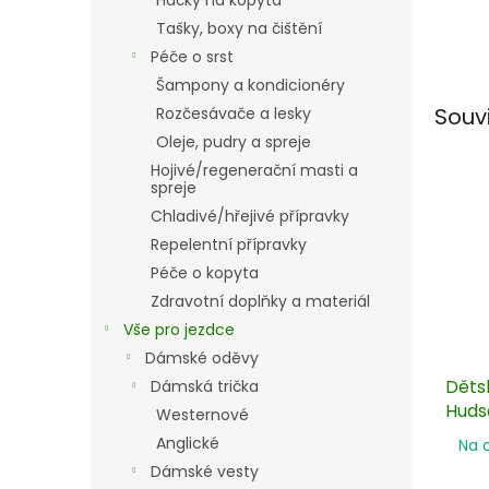
Háčky na kopyta
Tašky, boxy na čištění
Péče o srst
Šampony a kondicionéry
Souv
Rozčesávače a lesky
Oleje, pudry a spreje
Hojivé/regenerační masti a
spreje
Chladivé/hřejivé přípravky
Repelentní přípravky
Péče o kopyta
Zdravotní doplňky a materiál
Vše pro jezdce
Dámské oděvy
Děts
Dámská trička
Huds
Westernové
Anglické
Na 
Dámské vesty