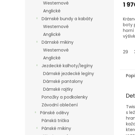
Westernové
1 97
Anglické
Dámské bundy a kabáty
Krásn
boty 
Westernové
horní 
Anglické
výšiv
pro dě
Dámské mikiny
pro jí
Westernové
29
velmi
Anglické
volné
Jezdecké kalhoty/legíny
Dámské jezdecké legíny
Popi
Dámské pantalony
Dámské rajtky
Det
Ponožky a podkolenky
Závodní oblečení
Twis
s l
Pánské oděvy
hran
Pánská trička
každ
Pánské mikiny
kter