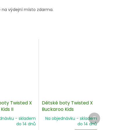
 na výdejní místo zdarma.
boty Twisted X
Dětské boty Twisted X
ids II
Buckaroo Kids
Další
dnávku - skladem
Na objednávku - skladem
produkt
do 14 dnů
do 14 dnů