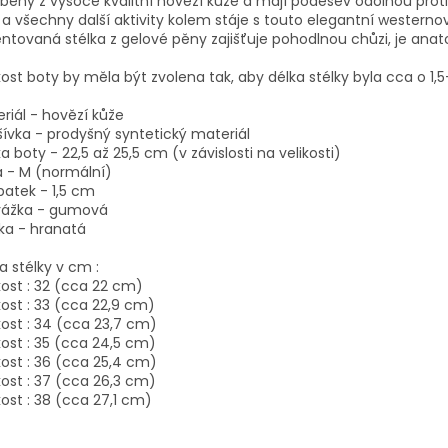
beny z vysoce kvalitní hovězí kůže a mají podešev odolnou prot
 a všechny další aktivity kolem stáje s touto elegantní western
ntovaná stélka z gelové pěny zajišťuje pohodlnou chůzi, je ana
kost boty by měla být zvolena tak, aby délka stélky byla cca o 1
riál - hovězí kůže
ívka - prodyšný syntetický materiál
a boty - 22,5 až 25,5 cm (v závislosti na velikosti)
a - M (normální)
patek - 1,5 cm
rážka - gumová
ka - hranatá
a stélky v cm :
kost : 32 (cca 22 cm)
kost : 33 (cca 22,9 cm)
kost : 34 (cca 23,7 cm)
kost : 35 (cca 24,5 cm)
kost : 36 (cca 25,4 cm)
kost : 37 (cca 26,3 cm)
kost : 38 (cca 27,1 cm)