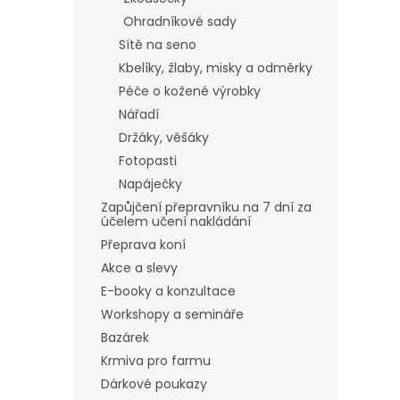
Ohradníkové sady
Sítě na seno
Kbelíky, žlaby, misky a odměrky
Péče o kožené výrobky
Nářadí
Držáky, věšáky
Fotopasti
Napáječky
Zapůjčení přepravníku na 7 dní za
účelem učení nakládání
Přeprava koní
Akce a slevy
E-booky a konzultace
Workshopy a semináře
Bazárek
Krmiva pro farmu
Dárkové poukazy