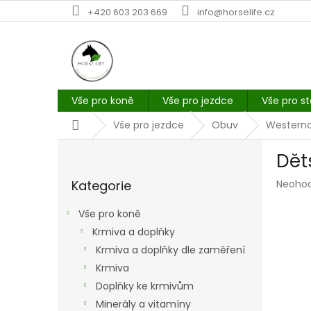
Přejít
+420 603 203 669
info@horselife.cz
na
obsah
Vše pro koně
Vše pro jezdce
Vše pro st
Domů
Vše pro jezdce
Obuv
Western
P
Dět
o
Přeskočit
s
Průmě
Kategorie
Neoho
kategorie
t
hodno
r
produk
Vše pro koně
a
je
Krmiva a doplňky
n
0,0
z
Krmiva a doplňky dle zaměření
n
5
í
Krmiva
hvězdi
p
Doplňky ke krmivům
a
Minerály a vitamíny