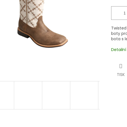
Twisted
boty pr
bota s 
Detailn
TISK