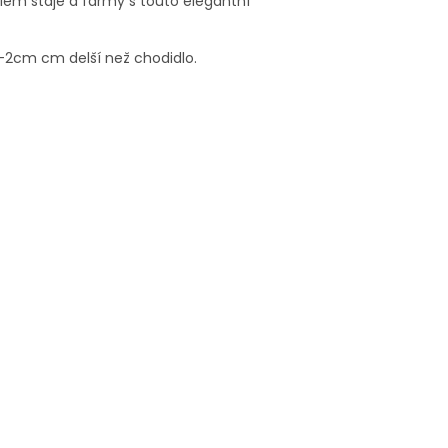
kolem stáje a farmy s touto elegantní
,5-2cm cm delší než chodidlo.