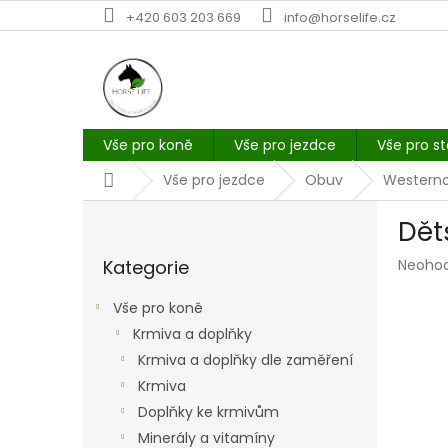
Přejít
+420 603 203 669
info@horselife.cz
na
obsah
Vše pro koně
Vše pro jezdce
Vše pro st
Domů
Vše pro jezdce
Obuv
Western
P
Dět
o
Přeskočit
s
Průmě
Kategorie
Neoho
kategorie
t
hodno
r
produk
Vše pro koně
a
je
Krmiva a doplňky
n
0,0
z
Krmiva a doplňky dle zaměření
n
5
í
Krmiva
hvězdi
p
Doplňky ke krmivům
a
Minerály a vitamíny