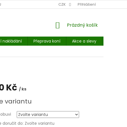
NÍ MÍSTO: BALÍKOVNA, PPL, GLS, SUPERVÝDEJNY, UPS
CZK
Přihlášení
POHOTOVOST
NÁKUPNÍ
Prázdný košík
KOŠÍK
í nakládání
Přeprava koní
Akce a slevy
E-booky 
70 Kč
/ ks
e variantu
 obuvi
doručit do:
Zvolte variantu