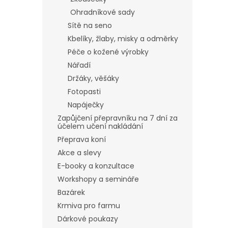
Ohradníkové sady
Sítě na seno
Kbelíky, žlaby, misky a odměrky
Péče o kožené výrobky
Nářadí
Držáky, věšáky
Fotopasti
Napáječky
Zapůjčení přepravníku na 7 dní za
účelem učení nakládání
Přeprava koní
Akce a slevy
E-booky a konzultace
Workshopy a semináře
Bazárek
Krmiva pro farmu
Dárkové poukazy