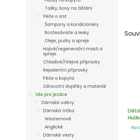
Háčky na kopyta
Tašky, boxy na čištění
Péče o srst
Šampony a kondicionéry
Souv
Rozčesávače a lesky
Oleje, pudry a spreje
Hojivé/regenerační masti a
spreje
Chladivé/hřejivé přípravky
Repelentní přípravky
Péče o kopyta
Zdravotní doplňky a materiál
Vše pro jezdce
Dámské oděvy
Děts
Dámská trička
Huds
Westernové
Anglické
Na 
Dámské vesty