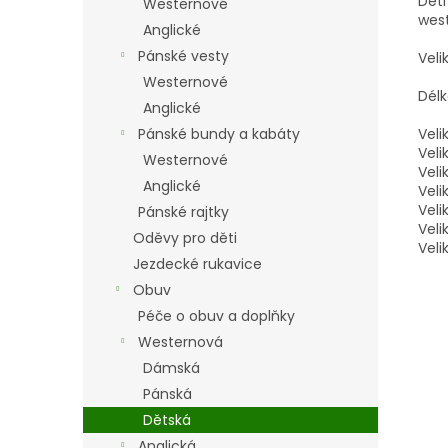
Děti
Westernové
wes
Anglické
Pánské vesty
Veli
Westernové
Délk
Anglické
Pánské bundy a kabáty
Veli
Veli
Westernové
Veli
Anglické
Veli
Veli
Pánské rajtky
Veli
Oděvy pro děti
Veli
Jezdecké rukavice
Obuv
Péče o obuv a doplňky
Westernová
Dámská
Pánská
Dětská
Anglická