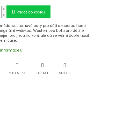
Přidat do košíku
hnědé westernové boty pro děti s modrou horní
originální výšivkou. Westernová bota pro děti je
nejen pro jízdu na koni, ale dá se velmi dobře nosit
lném čase.
í informace
ZEPTAT SE
HLÍDAT
SDÍLET