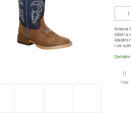
Krásné 
částí a 
ideální 
i ve vo
Detailn
TISK