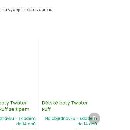
 na výdejní místo zdarma.
boty Twister
Dětské boty Twister
Ruff se zipem
Ruff
Další
dnávku - skladem
Na objednávku - skladem
produkt
do 14 dnů
do 14 dnů