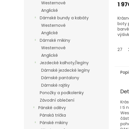
Westernové
1 97
Anglické
Dámské bundy a kabáty
Krásn
boty 
Westernové
barvě
Anglické
výšiv
I ti 
Dámské mikiny
kovbo
Westernové
27
vybav
Anglické
botou
Jezdecké kalhoty/legíny
Dámské jezdecké legíny
Popi
Dámské pantalony
Dámské rajtky
Det
Ponožky a podkolenky
Závodní oblečení
Krás
I ti
Pánské oděvy
West
Pánská trička
část
Pánské mikiny
poho