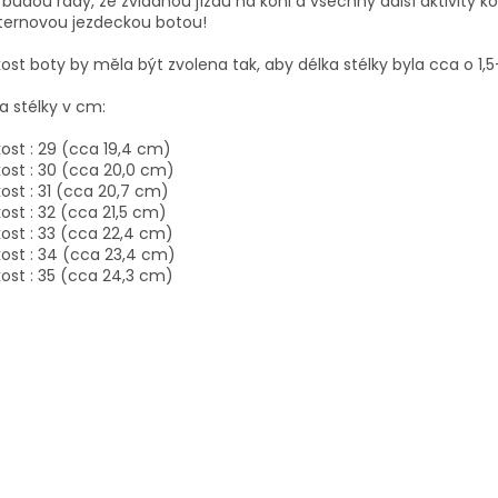
 budou rády, že zvládnou jízdu na koni a všechny další aktivity 
ternovou jezdeckou botou!
kost boty by měla být zvolena tak, aby délka stélky byla cca o 1
a stélky v cm:
kost : 29 (cca 19,4 cm)
kost : 30 (cca 20,0 cm)
kost : 31 (cca 20,7 cm)
kost : 32 (cca 21,5 cm)
kost : 33 (cca 22,4 cm)
kost : 34 (cca 23,4 cm)
kost : 35 (cca 24,3 cm)