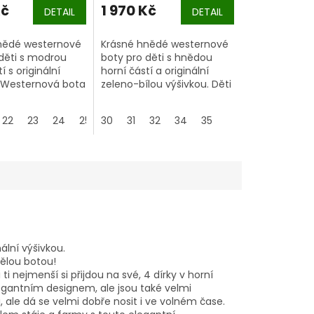
Kč
1 970 Kč
DETAIL
DETAIL
nědé westernové
Krásné hnědé westernové
děti s modrou
boty pro děti s hnědou
í s originální
horní částí a originální
. Westernová bota
zeleno-bílou výšivkou. Děti
ata se zipem, pro
budou rády, že zvládnou
bouvání a
jízdu na koni a všechny
22
38
23
24
25
30
26
31
27
32
28
34
35
další aktivity kolem stáje a
farmy s touto elegantní
westernovou jezdeckou
botou.
ální výšivkou.
vělou botou!
ti nejmenší si přijdou na své, 4 dírky v horní
egantním designem, ale jsou také velmi
, ale dá se velmi dobře nosit i ve volném čase.