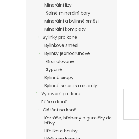
n
Minerální lizy
e
Solné minerální bary
l
Minerální a bylinné směsi
Minerální komplety
Bylinky pro koně
Bylinkové směsi
Bylinky jednodruhové
Granulované
Sypané
Bylinné sirupy
Bylinné směsi s minerály
Vybavení pro koně
Péče o koně
Čištění na koně
Kartáče, hřebeny a gumičky do
hřívy
Hřbílka a houby