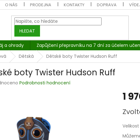
O NÁS
PRODEJNA
KONTAKTY
DOPRAVA
VÝDEJ
HLEDAT
áj a ohrady
Zapůjčení přepravníku na 7 dní za účelem učen
ová
Dětská
Dětské boty Twister Hudson Ruff
ské boty Twister Hudson Ruff
rné
dnoceno
Podrobnosti hodnocení
cení
1 9
tu
Měrná
Zvolt
cena:
ček.
Velikost
Můžeme 