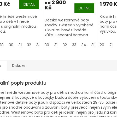
2 900
od
0 Kč
1 970 
DETAIL
Kč
DETAIL
é hnědé westernové
Krásné h
Dětské westernové boty
pro děti v hnědé
boty pro 
značky Twisted x vyrobené
 s originální modrou
horní část
z kvalitní hovězí hnědé
kou.
výšivkou
kůže. Decentní barevná
nejmenší kovbojové a
pro batol
výšivka na holeni dodává
jky budou dobře
snadné o
28
30
31
32
33
westernovým botám pro
30
34
31
35
32
33
34
35
20
36
21
37
eni s touto skvělou
zouvání.
děti a mládež skvělý
!
vzhled. Módní westernová
obuv pro děti a teenagery.
s
Diskuze
ailní popis produktu
né hnědé westernové boty pro děti s modrou horní částí a origin
 nejmenší kovbojové a kovbojky budou dobře vybaveni s touto sk
ernové dětské boty jsou k dispozici ve velikostech 29-35, takže i 
i pro snadné obouvání a zouvání, boty přesvědčí nejen svým el
dlné. Westernová bota pro děti je ideální nejen pro jízdu na koni