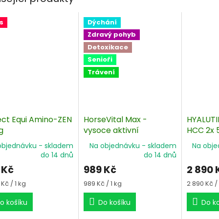
s
Dýchání
Zdravý pohyb
Detoxikace
Senioři
Trávení
ect Equi Amino-ZEN
HorseVital Max -
HYALUTI
g
vysoce aktivní
HCC 2x 
protizánětlivý komplex
kloubní 
objednávku - skladem
Na objednávku - skladem
Na obje
do 14 dnů
do 14 dnů
 Kč
989 Kč
2 890 
á
Měrná
Měrná
 Kč / 1 kg
989 Kč / 1 kg
2 890 Kč / 1
cena:
cena:
o košíku
Do košíku
Do k