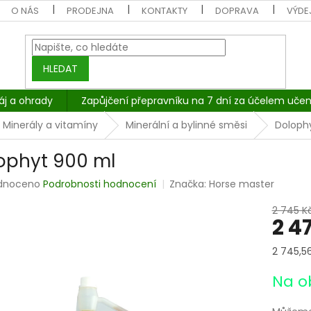
O NÁS
PRODEJNA
KONTAKTY
DOPRAVA
VÝDEJ
HLEDAT
áj a ohrady
Zapůjčení přepravníku na 7 dní za účelem učen
Minerály a vitamíny
Minerální a bylinné směsi
Doloph
ophyt 900 ml
rné
dnoceno
Podrobnosti hodnocení
Značka:
Horse master
cení
tu
2 745 K
2 4
Měrná
2 745,56 
cena:
ček.
Na o