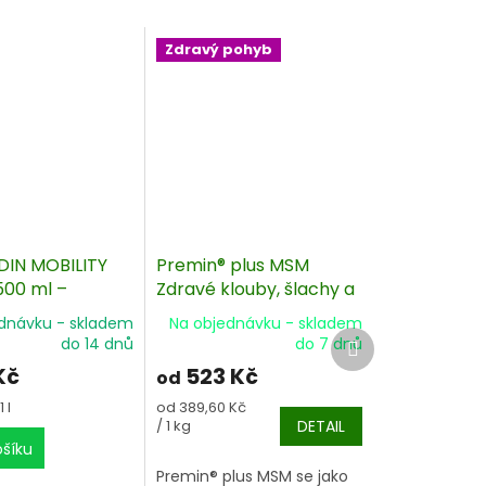
Zdravý pohyb
DIN MOBILITY
Premin® plus MSM
500 ml –
Zdravé klouby, šlachy a
výživa
dobrá fyzická kondice
dnávku - skladem
Na objednávku - skladem
koně
Další
do 14 dnů
do 7 dnů
produkt
Kč
523 Kč
od
Měrná
 l
od 389,60 Kč
cena:
/ 1 kg
DETAIL
ošíku
Premin® plus MSM se jako