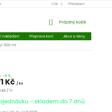
NÍ MÍSTO: BALÍKOVNA, PPL, GLS, SUPERVÝDEJNY, UPS
CZK
Přihlášení
POHOTOVOST
NÁKUPNÍ
Prázdný košík
KOŠÍK
í nakládání
Přeprava koní
Akce a slevy
E-booky 
yt 900 ml
č
–9 %
71 Kč
/ ks
Kč / 1 l
bjednávku - skladem do 7 dnů