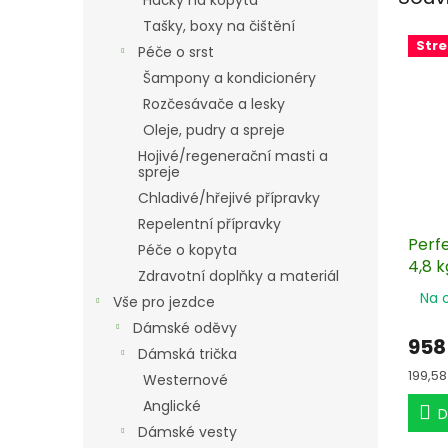
Háčky na kopyta
Tašky, boxy na čištění
Stre
Péče o srst
Šampony a kondicionéry
Rozčesávače a lesky
Oleje, pudry a spreje
Hojivé/regenerační masti a
spreje
Chladivé/hřejivé přípravky
Repelentní přípravky
Perf
Péče o kopyta
4,8 k
Zdravotní doplňky a materiál
Na 
Vše pro jezdce
Dámské oděvy
958
Dámská trička
Měrn
199,58
Westernové
cena:
Anglické
D
Dámské vesty