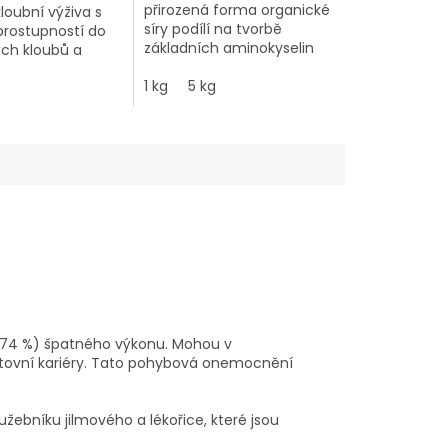
přirozená forma organické
kloubní výživa s
síry podílí na tvorbě
prostupností do
základních aminokyselin
ých kloubů a
methioninu a cysteinu, je
důležitý pro tvorbu
1 kg
5 kg
kolagenních vláken,
napomáhá eliminaci
počínajících zánětů kloubů
a šlach, zmírňuje alergické
reakce.
 (74 %) špatného výkonu. Mohou v
tovní kariéry. Tato pohybová onemocnění
ebníku jilmového a lékořice, které jsou