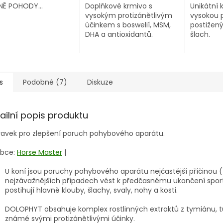
NĚ POHODY...
Doplňkové krmivo s
Unikátní 
vysokým protizánětlivým
vysokou 
účinkem s boswelií, MSM,
postižen
DHA a antioxidantů.
šlach.
s
Podobné (7)
Diskuze
ailní popis produktu
ravek pro zlepšení poruch pohybového aparátu.
bce:
Horse Master
|
U koní jsou poruchy pohybového aparátu nejčastější příčinou
nejzávažnějších případech vést k předčasnému ukončení spor
postihují hlavně klouby, šlachy, svaly, nohy a kosti.
DOLOPHYT obsahuje komplex rostlinných extraktů z tymiánu, tuž
známé svými protizánětlivými účinky.