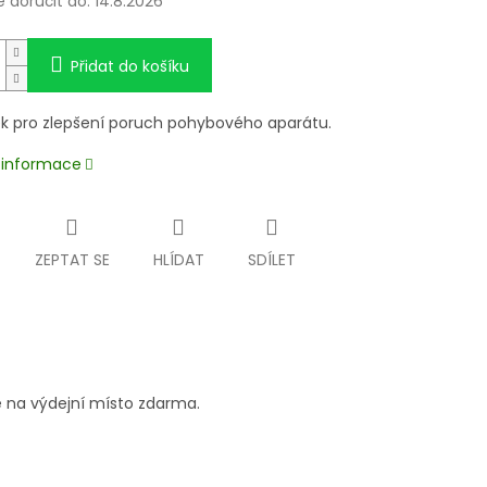
doručit do:
14.8.2026
Přidat do košíku
ek pro zlepšení poruch pohybového aparátu.
í informace
ZEPTAT SE
HLÍDAT
SDÍLET
 na výdejní místo zdarma.