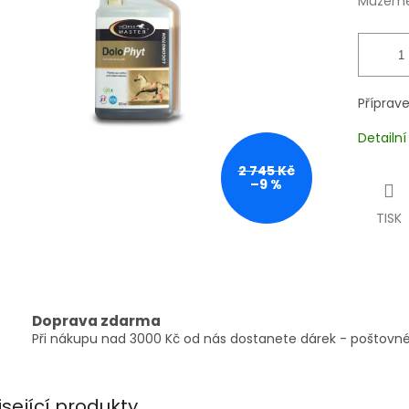
Můžeme 
Příprav
Detailn
2 745 Kč
–9 %
TISK
Doprava zdarma
Při nákupu nad 3000 Kč od nás dostanete dárek - poštovné
isející produkty