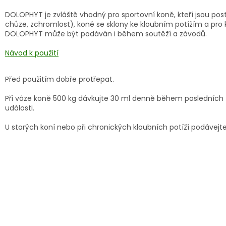
DOLOPHYT je zvláště vhodný pro sportovní koně, kteří jsou pos
chůze, zchromlost), koně se sklony ke kloubním potížím a pro 
DOLOPHYT může být podáván i během soutěží a závodů.
Návod k použití
Před použitím dobře protřepat.
Při váze koně 500 kg dávkujte 30 ml denně během posledních
události.
U starých koní nebo při chronických kloubních potíží podávejt