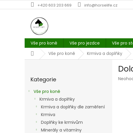
Přejít
+420 603 203 669
info@horselife.cz
na
obsah
Vše pro koně
Vše pro jezdce
Vše pro st
Domů
Vše pro koně
Krmiva a doplňky
P
Dol
o
Přeskočit
s
Průmě
Kategorie
Neoho
kategorie
t
hodno
r
produk
Vše pro koně
a
je
Krmiva a doplňky
n
0,0
z
Krmiva a doplňky dle zaměření
n
5
í
Krmiva
hvězdi
p
Doplňky ke krmivům
a
Minerály a vitamíny