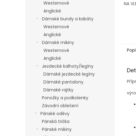
Westernové
NA VL
Anglické
Dámské bundy a kabáty
Westernové
Anglické
Dámské mikiny
Popi
Westernové
Anglické
Jezdecké kalhoty/legíny
Det
Dámské jezdecké legíny
Příp
Dámské pantalony
Dámské rajtky
výro
Ponožky a podkolenky
Závodní oblečení
Pánské oděvy
Pánská trička
Pánské mikiny