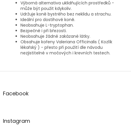
Výborná alternativa uklidňujících prostředků -
může být použit kdykoliv.
Udržuje koně bystrého bez neklidu a strachu.
Ideální pro dostihové koně.
Neobsahuje L-tryptophan.
Bezpečné i při březosti.
Neobsahuje žádné zakázané látky.
Obsahuje kořeny Valeriana Officinalis ( Kozlík
lékařský ) - přesto při použití dle návodu
nezjistitelné v močových i krevních testech.
Z
á
p
a
Facebook
t
í
Instagram