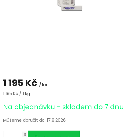
1 195 Kč
/ ks
Měrná
1 195 Kč / 1 kg
cena:
Na objednávku - skladem do 7 dnů
Můžeme doručit do:
17.8.2026