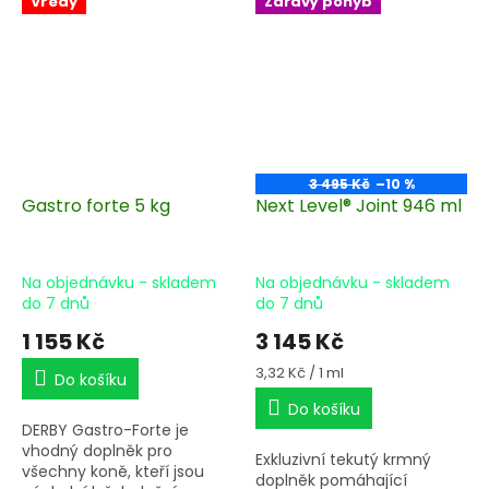
Vředy
Zdravý pohyb
3 495 Kč
–10 %
Gastro forte 5 kg
Next Level® Joint 946 ml
Na objednávku - skladem
Na objednávku - skladem
do 7 dnů
do 7 dnů
1 155 Kč
3 145 Kč
Měrná
3,32 Kč / 1 ml
Do košíku
cena:
Do košíku
DERBY Gastro-Forte je
vhodný doplněk pro
Exkluzivní tekutý krmný
všechny koně, kteří jsou
doplněk pomáhající