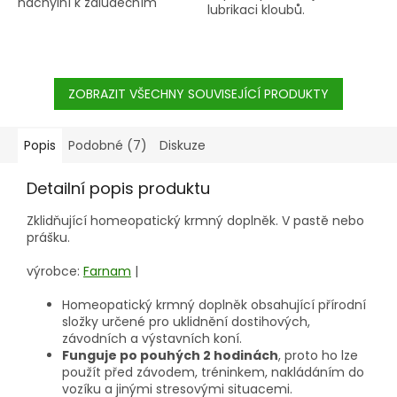
náchylní k žaludečním
lubrikaci kloubů.
problémům. Gastro-Forte
obsahuje pektiny,
hydrogenuhličitan sodný,
moučku z mořských řas,
hořčík, tryptofan a nebo
ZOBRAZIT VŠECHNY SOUVISEJÍCÍ PRODUKTY
lecitin.
Popis
Podobné (7)
Diskuze
Detailní popis produktu
Zklidňující homeopatický krmný doplněk. V pastě nebo
prášku.
výrobce:
Farnam
|
Homeopatický krmný doplněk obsahující přírodní
složky určené pro uklidnění dostihových,
závodních a výstavních koní.
Funguje po pouhých 2 hodinách
, proto ho lze
použít před závodem, tréninkem, nakládáním do
vozíku a jinými stresovými situacemi.