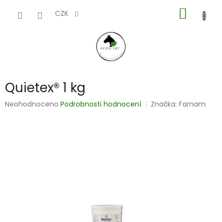
Přejít
NÁKUP
na
CZK
obsah
KOŠÍK
Quietex® 1 kg
Průměrné
Neohodnoceno
Podrobnosti hodnocení
Značka:
Farnam
hodnocení
produktu
je
0,0
z
5
hvězdiček.