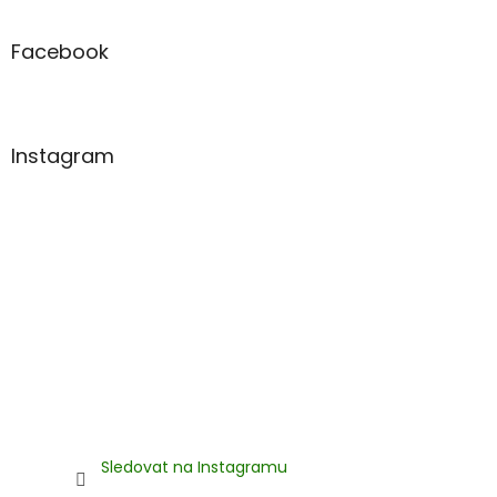
á
p
a
Facebook
t
í
Instagram
Sledovat na Instagramu