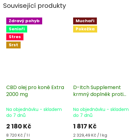
Související produkty
Zdravý pohyb
Muchaři
Senioři
Pokožka
Stres
Srst
CBD olej pro koně Extra
D-Itch Supplement
2000 mg
krmný doplněk proti
podrážděné pokožce
pro muchaře, balení
Na objednávku - skladem
Na objednávku - skladem
780 g
do 7 dnů
do 7 dnů
2 180 Kč
1 817 Kč
Měrná
Měrná
8 720 Kč / 1 l
2 329,49 Kč / 1 kg