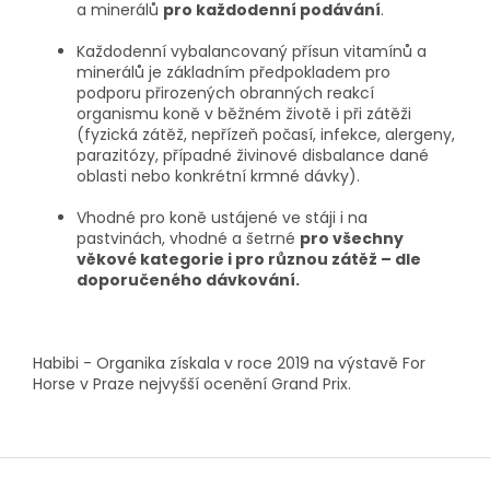
a minerálů
pro každodenní podávání
.
Každodenní vybalancovaný přísun vitamínů a
minerálů je základním předpokladem pro
podporu přirozených obranných reakcí
organismu koně v běžném životě i při zátěži
(fyzická zátěž, nepřízeň počasí, infekce, alergeny,
parazitózy, případné živinové disbalance dané
oblasti nebo konkrétní krmné dávky).
Vhodné pro koně ustájené ve stáji i na
pastvinách, vhodné a šetrné
pro všechny
věkové kategorie i pro různou zátěž – dle
doporučeného dávkování.
Habibi - Organika získala v roce 2019 na výstavě For
Horse v Praze nejvyšší ocenění Grand Prix.
Z