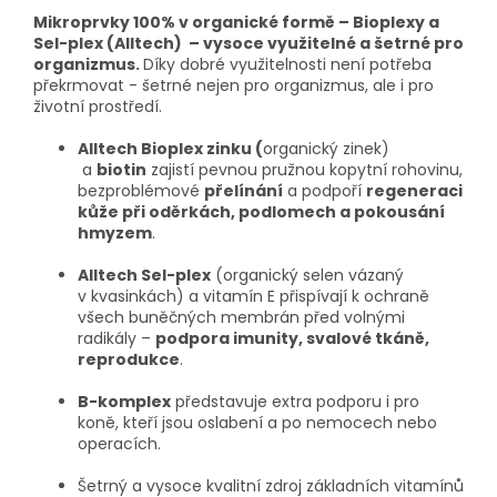
Mikroprvky 100% v organické formě – Bioplexy a
Sel-plex (Alltech) – vysoce využitelné a šetrné pro
organizmus.
Díky dobré využitelnosti není potřeba
překrmovat - šetrné nejen pro organizmus, ale i pro
životní prostředí.
Alltech Bioplex zinku (
organický zinek)
a
biotin
zajistí pevnou pružnou kopytní rohovinu,
bezproblémové
přelínání
a podpoří
regeneraci
kůže při oděrkách, podlomech a pokousání
hmyzem
.
Alltech Sel-plex
(organický selen vázaný
v kvasinkách) a vitamín E přispívají k ochraně
všech buněčných membrán před volnými
radikály –
podpora imunity, svalové tkáně,
reprodukce
.
B-komplex
představuje extra podporu i pro
koně, kteří jsou oslabení a po nemocech nebo
operacích.
Šetrný a vysoce kvalitní zdroj základních vitamínů