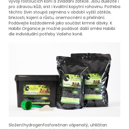
vývoji rostoucích koní a zvládání zátěže. Jsou důležité i
pro zdravou kůži, srst i kvalitní kopytní rohovinu. Potřeba
těchto živin stoupá zejména v období vyšší zátěže,
březosti, kojení a růstu, onemocnění a přelínání.
Podávejte každodenně jako součást krmné dávky. K
Habibi Organice je možné podávat další směsi Habibi
dle individuální potřeby Vašeho koně.
S
ložení
:
hydrogenfosforečnan vápenatý,
uhličitan