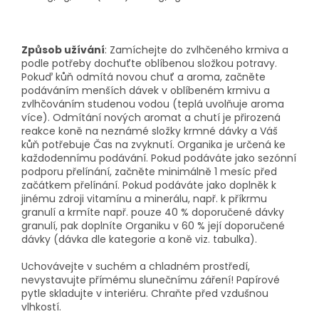
Způsob užívání
: Zamíchejte do zvlhčeného krmiva a
podle potřeby dochuťte oblíbenou složkou potravy.
Pokuď kůň odmítá novou chuť a aroma, začněte
podáváním menších dávek v oblíbeném krmivu a
zvlhčováním studenou vodou (teplá uvolňuje aroma
více). Odmítání nových aromat a chutí je přirozená
reakce koně na neznámé složky krmné dávky a Váš
kůň potřebuje Čas na zvyknutí. Organika je určená ke
každodennímu podávání. Pokud podáváte jako sezónní
podporu přelínání, začněte minimálně 1 mesíc před
začátkem přelínání. Pokud podáváte jako doplněk k
jinému zdroji vitamínu a minerálu, např. k příkrmu
granulí a krmíte např. pouze 40 % doporučené dávky
granulí, pak doplníte Organiku v 60 % její doporučené
dávky (dávka dle kategorie a koně viz. tabulka).
Uchovávejte v suchém a chladném prostředí,
nevystavujte přímému slunečnímu záření! Papírové
pytle skladujte v interiéru. Chraňte před vzdušnou
vlhkostí.