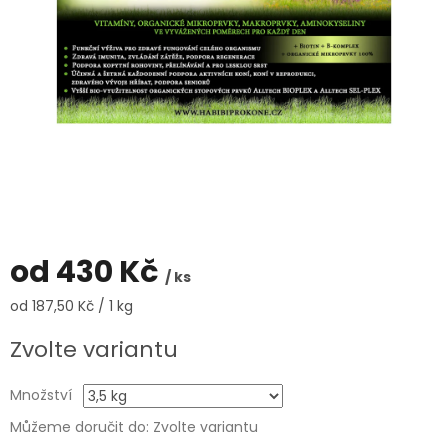
od
430 Kč
/ ks
Měrná
od 187,50 Kč / 1 kg
cena:
Zvolte variantu
Množství
Můžeme doručit do:
Zvolte variantu