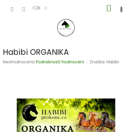
Přejít
NÁKUP
na
CZK
obsah
KOŠÍK
Habibi ORGANIKA
Průměrné
Neohodnoceno
Podrobnosti hodnocení
Značka:
Habibi
hodnocení
produktu
je
0,0
z
5
hvězdiček.