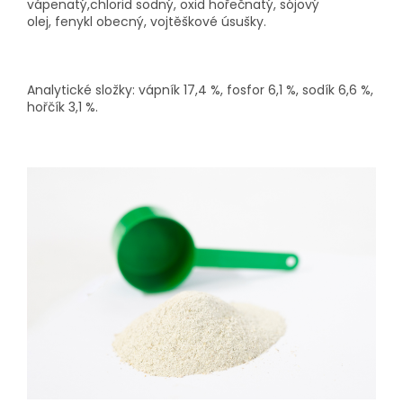
vápenatý,
chlorid sodný,
oxid ho
ř
ečnatý
, sójový
olej
,
fenykl obecný, vojtěš
kové úsušky
.
Analytické složky:
vápník 17
,4
%, fosfor
6,1
%, sodík
6,6
%,
hořčík 3,1 %.