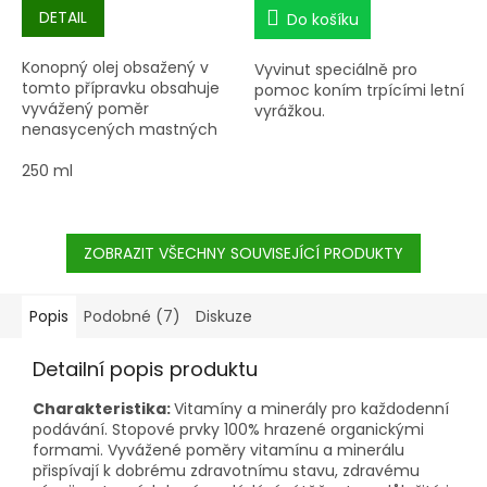
cena:
cena:
DETAIL
Do košíku
Konopný olej obsažený v
Vyvinut speciálně pro
tomto přípravku obsahuje
pomoc koním trpícími letní
vyvážený poměr
vyrážkou.
nenasycených mastných
kyselin, které jsou pro tělo
velmi důležité.
250 ml
ZOBRAZIT VŠECHNY SOUVISEJÍCÍ PRODUKTY
Popis
Podobné (7)
Diskuze
Detailní popis produktu
Charakteristika:
Vitamíny a minerály pro každodenní
podávání. Stopové prvky 100% hrazené organickými
formami. Vyvážené poměry vitamínu a minerálu
přispívají k dobrému zdravotnímu stavu, zdravému