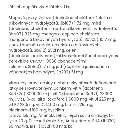
Obsah doplňkových látek v 1 kg:
Stopové prvky:
železo (doplněno chelátem železa
a
bílkovinných hydrolyzátů, 3b107) 117
2 mg, měď
(doplněna chelátem mědi
a bílkovinných hydrolyzátů,
3b407
)
825
mg, mangan (doplněn chelátem
manganu
a
bílkovinných hydrolyzátů, 3b505) 1017
mg,
zinek (doplněn chelátem zinku
a bílkovinných
hydrolyzátů, 3b612) 252
1
mg, selen
(doplněno
inaktivovanými kvas
inkami Saccharomyces
cerevisiae CNCM I-3060 obohacenými
selenem,
3b810
)
17
mg
, jód (d
oplněno jodičnanem
vápenatým bezvodým
, 3b202
) 51 mg
;
Vitamíny, provitamíny a chemicky přesně definované
látky se srovnatelným účinkem:
vit.A
(
doplněno
3a672a
)
3
000
00 m.j.,
vit.D
3
(
doplněno 3a671) 23
000
m.j., vit.E (RRR
-alfa-tokoferol) 60
00 mg, vit.B
1
2
25
mg,
vit.B
2
2
30
mg, vit.C
1400 mg, biotin 225
mg,
niacinamid
100
mg, kyselina
listová
155
mg,
Aminokyseliny, jejich soli a analogy:
L-
lysin 20 g,
DL
-
methionin 5 g;
Antioxid
anty
:
BHA (1b320)
50 mg/kg, BHT (1b321) 50 mg/kg