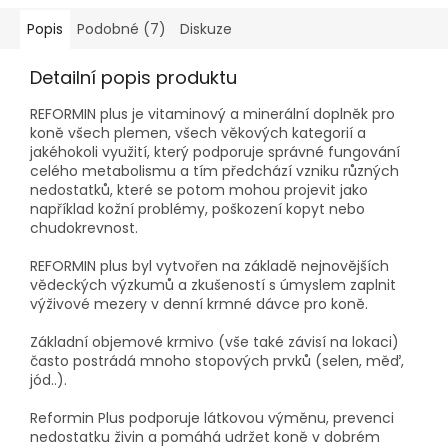
podpora pro špatně
chronických potížích.
krmitelné, hubené a staré
Popis
Podobné (7)
Diskuze
koně.
Detailní popis produktu
REFORMIN plus je vitaminový a minerální doplněk pro
koně všech plemen, všech věkových kategorií a
jakéhokoli využití, který podporuje správné fungování
celého metabolismu a tím předchází vzniku různých
nedostatků, které se potom mohou projevit jako
například kožní problémy, poškození kopyt nebo
chudokrevnost.
REFORMIN plus byl vytvořen na základě nejnovějších
vědeckých výzkumů a zkušeností s úmyslem zaplnit
výživové mezery v denní krmné dávce pro koně.
Základní objemové krmivo (vše také závisí na lokaci)
často postrádá mnoho stopových prvků (selen, měď,
jód..).
Reformin Plus podporuje látkovou výměnu, prevenci
nedostatku živin a pomáhá udržet koně v dobrém