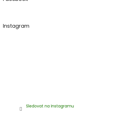
t
í
Instagram
Sledovat na Instagramu