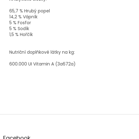
65,7 % Hrubý popel
14,2 % Vápník
5 % Fosfor
5 % Sodík
1,5 % Hořčík
Nutriční doplňkové látky na kg:
600.000 UI Vitamin A (3a672a)
Z
á
p
a
Facebook