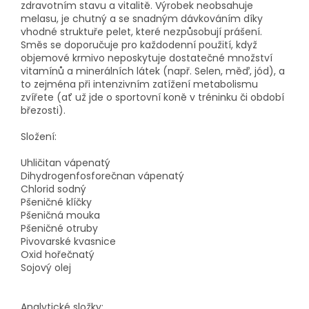
zdravotním stavu a vitalitě. Výrobek neobsahuje
melasu, je chutný a se snadným dávkováním díky
vhodné struktuře pelet, které nezpůsobují prášení.
Směs se doporučuje pro každodenní použití, když
objemové krmivo neposkytuje dostatečné množství
vitamínů a minerálních látek (např. Selen, měď, jód), a
to zejména při intenzivním zatížení metabolismu
zvířete (ať už jde o sportovní koně v tréninku či období
březosti).
Složení:
Uhličitan vápenatý
Dihydrogenfosforečnan vápenatý
Chlorid sodný
Pšeničné klíčky
Pšeničná mouka
Pšeničné otruby
Pivovarské kvasnice
Oxid hořečnatý
Sojový olej
Analytické složky: