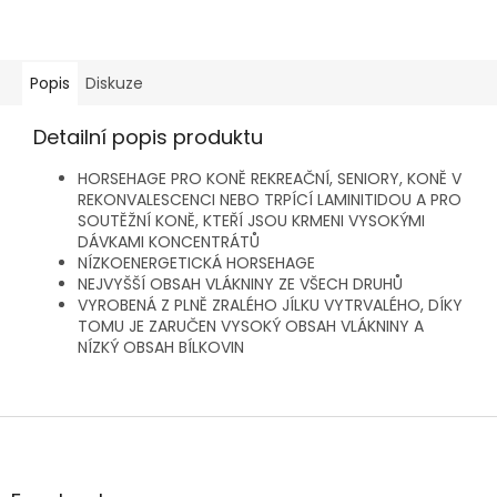
Popis
Diskuze
Detailní popis produktu
HORSEHAGE PRO KONĚ REKREAČNÍ, SENIORY, KONĚ V
REKONVALESCENCI NEBO TRPÍCÍ LAMINITIDOU A PRO
SOUTĚŽNÍ KONĚ, KTEŘÍ JSOU KRMENI VYSOKÝMI
DÁVKAMI KONCENTRÁTŮ
NÍZKOENERGETICKÁ HORSEHAGE
NEJVYŠŠÍ OBSAH VLÁKNINY ZE VŠECH DRUHŮ
VYROBENÁ Z PLNĚ ZRALÉHO JÍLKU VYTRVALÉHO, DÍKY
TOMU JE ZARUČEN VYSOKÝ OBSAH VLÁKNINY A
NÍZKÝ OBSAH BÍLKOVIN
Z
á
p