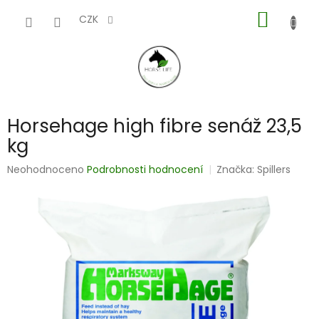
Přejít
NÁKUP
na
CZK
obsah
KOŠÍK
Horsehage high fibre senáž 23,5
kg
Průměrné
Neohodnoceno
Podrobnosti hodnocení
Značka:
Spillers
hodnocení
produktu
je
0,0
z
5
hvězdiček.