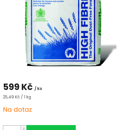
599 Kč
/ ks
Měrná
25,49 Kč / 1 kg
cena:
Na dotaz