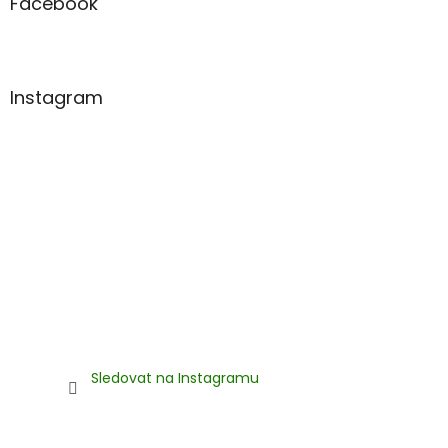
a
Facebook
t
í
Instagram
Sledovat na Instagramu