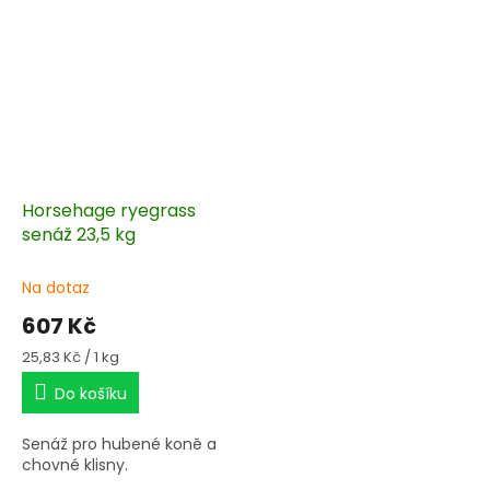
Horsehage ryegrass
senáž 23,5 kg
Na dotaz
607 Kč
Měrná
25,83 Kč / 1 kg
cena:
Do košíku
Senáž pro hubené koně a
chovné klisny.