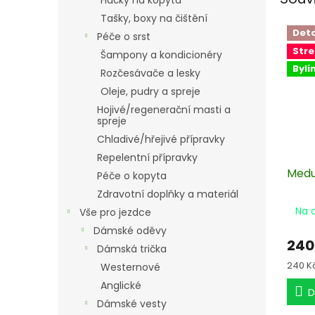
Háčky na kopyta
Tašky, boxy na čištění
Det
Péče o srst
Stre
Šampony a kondicionéry
Byli
Rozčesávače a lesky
Oleje, pudry a spreje
Hojivé/regenerační masti a
spreje
Chladivé/hřejivé přípravky
Repelentní přípravky
Medu
Péče o kopyta
Zdravotní doplňky a materiál
Na 
Vše pro jezdce
Dámské oděvy
240
Dámská trička
Měrn
240 Kč
Westernové
cena:
Anglické
D
Dámské vesty