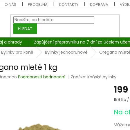
O NÁS
PRODEJNA
KONTAKTY
DOPRAVA
VÝDEJ
HLEDAT
áj a ohrady
Zapůjčení přepravníku na 7 dní za účelem učen
Bylinky pro koně
Bylinky jednodruhové
Oregano mleté 
gano mleté 1 kg
rné
dnoceno
Podrobnosti hodnocení
Značka:
Koňské bylinky
cení
199
tu
Měrná
199 Kč / 
cena:
Na o
ček.
Můžeme 