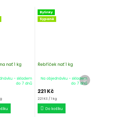
Bylinky
Sypané
na nať 1 kg
Řebříček nať 1 kg
Další
dnávku - skladem
Na objednávku - skladem
produkt
do 7 dnů
do 7 dnů
221 Kč
Měrná
kg
221 Kč / 1 kg
cena:
ošíku
Do košíku