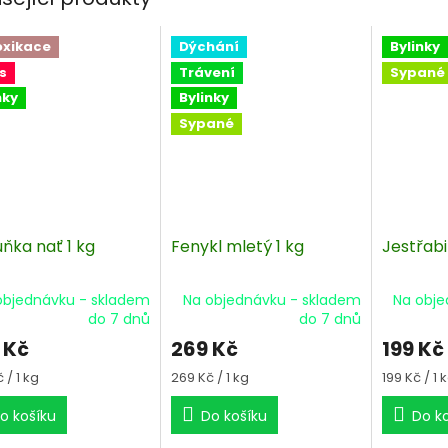
oxikace
Dýchání
Bylinky
s
Trávení
Sypané
nky
Bylinky
Sypané
ňka nať 1 kg
Fenykl mletý 1 kg
Jestřabi
objednávku - skladem
Na objednávku - skladem
Na obje
do 7 dnů
do 7 dnů
 Kč
269 Kč
199 Kč
á
Měrná
Měrná
 / 1 kg
269 Kč / 1 kg
199 Kč / 1 
cena:
cena:
o košíku
Do košíku
Do k