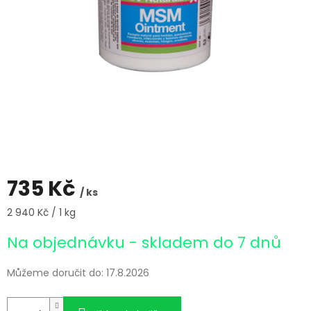
735 Kč
/ ks
Měrná
2 940 Kč / 1 kg
cena:
Na objednávku - skladem do 7 dnů
Můžeme doručit do:
17.8.2026