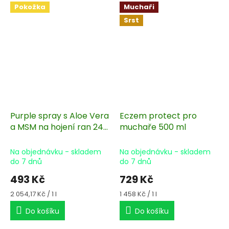
Pokožka
Muchaři
Srst
Purple spray s Aloe Vera
Eczem protect pro
a MSM na hojení ran 240
muchaře 500 ml
ml
Na objednávku - skladem
Na objednávku - skladem
do 7 dnů
do 7 dnů
493 Kč
729 Kč
Měrná
Měrná
2 054,17 Kč / 1 l
1 458 Kč / 1 l
cena:
cena:
Do košíku
Do košíku