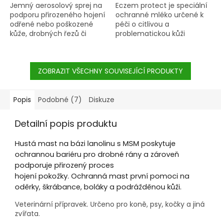
Jemný aerosolový sprej na
Eczem protect je speciální
podporu přirozeného hojení
ochranné mléko určené k
odřené nebo poškozené
péči o citlivou a
kůže, drobných řezů či
problematickou kůži
oděrků s MSM a Aloe vera.
Vašeho koně. Toto mléko
Může taktéž pomoci
bylo vyvinuto zvláště pro
zamezit mouchám v
koně s podrážděnou a
kontaktu s otevřenými
ZOBRAZIT VŠECHNY SOUVISEJÍCÍ PRODUKTY
svědivou kůží, je vhodné
ranami.
zejména pro jedince
postižené letní vyrážkou
(pro muchaře).
Popis
Podobné (7)
Diskuze
Detailní popis produktu
Hustá mast na bázi lanolinu s MSM poskytuje
ochrannou bariéru pro drobné rány a zároveň
podporuje přirozený proces
hojení pokožky. Ochranná mast první pomoci na
oděrky, škrábance, boláky a podrážděnou kůži.
Veterinární přípravek. Určeno pro koně, psy, kočky a jiná
zvířata.