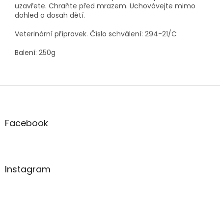
uzavřete. Chraňte před mrazem. Uchovávejte mimo
dohled a dosah dětí.
Veterinární přípravek. Číslo schválení: 294-21/C
Balení: 250g
Z
á
p
a
Facebook
t
í
Instagram