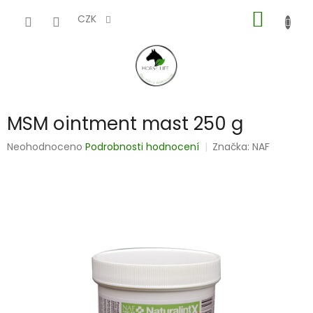
Přejít
NÁKUP
na
CZK
obsah
KOŠÍK
MSM ointment mast 250 g
Průměrné
Neohodnoceno
Podrobnosti hodnocení
Značka:
NAF
hodnocení
produktu
je
0,0
z
5
hvězdiček.