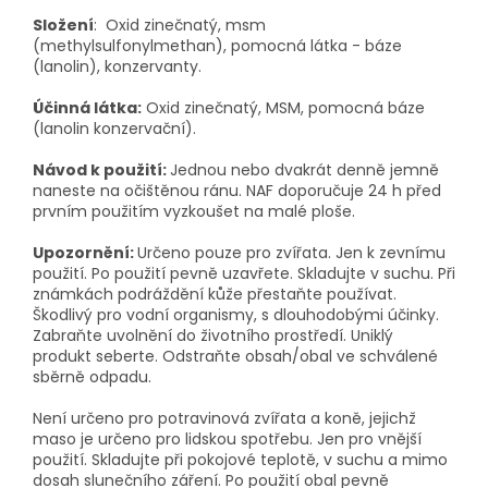
Složení
: Oxid zinečnatý, msm
(methylsulfonylmethan), pomocná látka - báze
(lanolin), konzervanty.
Účinná látka:
Oxid zinečnatý, MSM, pomocná báze
(lanolin konzervační).
Návod k použití:
Jednou nebo dvakrát denně jemně
naneste na očištěnou ránu. NAF doporučuje 24 h před
prvním použitím vyzkoušet na malé ploše.
Upozornění:
Určeno pouze pro zvířata. Jen k zevnímu
použití. Po použití pevně uzavřete. Skladujte v suchu. Při
známkách podráždění kůže přestaňte používat.
Škodlivý pro vodní organismy, s dlouhodobými účinky.
Zabraňte uvolnění do životního prostředí. Uniklý
produkt seberte. Odstraňte obsah/obal ve schválené
sběrně odpadu.
Není určeno pro potravinová zvířata a koně, jejichž
maso je určeno pro lidskou spotřebu. Jen pro vnější
použití. Skladujte při pokojové teplotě, v suchu a mimo
dosah slunečního záření. Po použití obal pevně