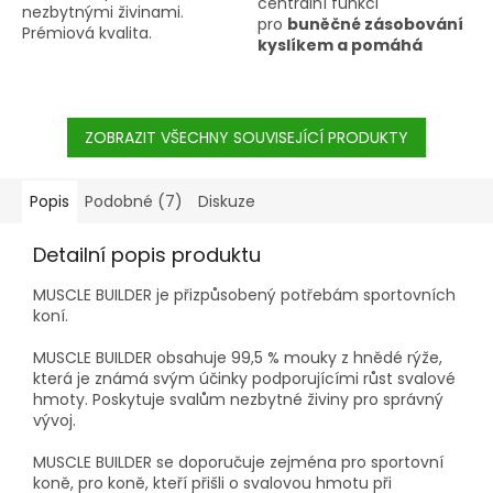
centrální funkci
nezbytnými živinami.
pro
buněčné zásobování
Prémiová kvalita.
kyslíkem a pomáhá
mimo jiné např.
regeneraci svalů, šlach a
kloubů.
MSM je
lehce
vstřebatelná,
ZOBRAZIT VŠECHNY SOUVISEJÍCÍ PRODUKTY
nejjednodušší
sloučenina síry
, která je
dobře přijímána
Popis
Podobné (7)
Diskuze
organismem a nemusí být
transformována složitými
Detailní popis produktu
procesy látkové výměny.
MUSCLE BUILDER je přizpůsobený potřebám sportovních
koní.
MUSCLE BUILDER obsahuje 99,5 % mouky z hnědé rýže,
která je známá svým účinky podporujícími růst svalové
hmoty. Poskytuje svalům nezbytné živiny pro správný
vývoj.
MUSCLE BUILDER se doporučuje zejména pro sportovní
koně, pro koně, kteří přišli o svalovou hmotu při