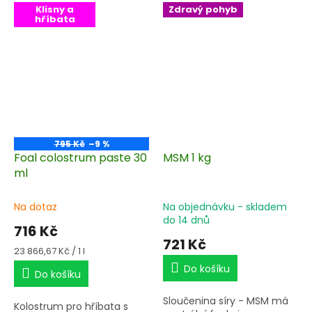
Klisny a
Zdravý pohyb
hříbata
795 Kč
–9 %
Foal colostrum paste 30
MSM 1 kg
ml
Na dotaz
Na objednávku - skladem
do 14 dnů
716 Kč
721 Kč
Měrná
23 866,67 Kč / 1 l
cena:
Do košíku
Do košíku
Sloučenina síry - MSM má
Kolostrum pro hříbata s