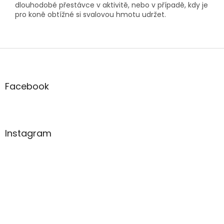
dlouhodobé přestávce v aktivitě, nebo v případě, kdy je
pro koně obtížné si svalovou hmotu udržet.
Z
á
p
a
Facebook
t
í
Instagram