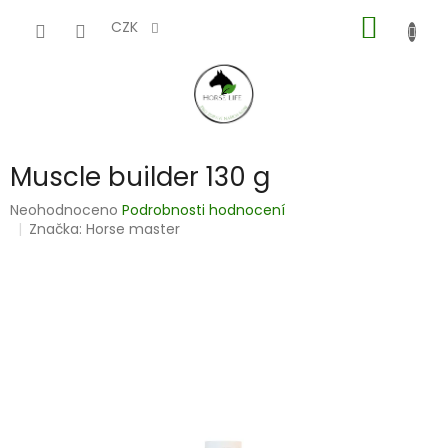
Přejít
NÁKUP
na
CZK
obsah
KOŠÍK
Muscle builder 130 g
Průměrné
Neohodnoceno
Podrobnosti hodnocení
hodnocení
Značka:
Horse master
produktu
je
0,0
z
5
hvězdiček.