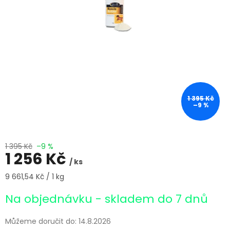
1 395 Kč
–9 %
1 395 Kč
–9 %
1 256 Kč
/ ks
Měrná
9 661,54 Kč / 1 kg
cena:
Na objednávku - skladem do 7 dnů
Můžeme doručit do:
14.8.2026