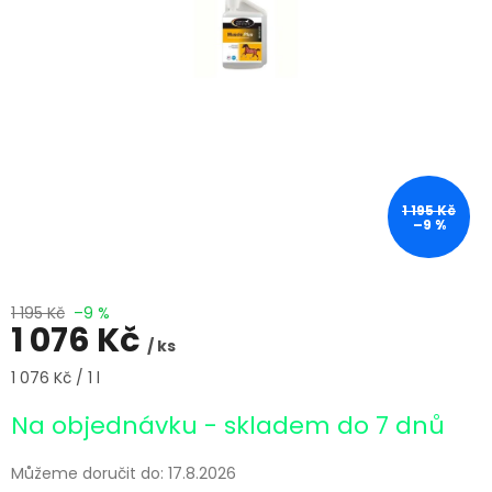
1 195 Kč
–9 %
1 195 Kč
–9 %
1 076 Kč
/ ks
Měrná
1 076 Kč / 1 l
cena:
Na objednávku - skladem do 7 dnů
Můžeme doručit do:
17.8.2026