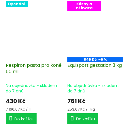
Dýchání
Klisny a
hříbata
845 Kč
–9 %
Respiron pasta pro koně
Equisport gestation 3 kg
60 ml
Na objednávku - skladem
Na objednávku - skladem
do 7 dnů
do 7 dnů
430 Kč
761 Kč
Měrná
Měrná
7 166,67 Kč / 1 l
253,67 Kč / 1 kg
cena:
cena:
Do košíku
Do košíku