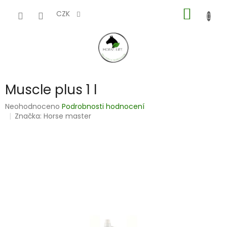
Přejít
NÁKUP
na
CZK
obsah
KOŠÍK
Muscle plus 1 l
Průměrné
Neohodnoceno
Podrobnosti hodnocení
hodnocení
Značka:
Horse master
produktu
je
0,0
z
5
hvězdiček.