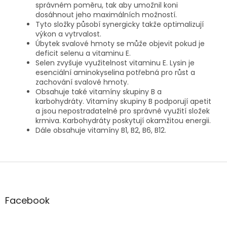
správném poměru, tak aby umožnil koni
dosáhnout jeho maximálních možností.
Tyto složky působí synergicky takže optimalizují
výkon a vytrvalost.
Úbytek svalové hmoty se může objevit pokud je
deficit selenu a vitaminu E.
Selen zvyšuje využitelnost vitaminu E. Lysin je
esenciální aminokyselina potřebná pro růst a
zachování svalové hmoty.
Obsahuje také vitamíny skupiny B a
karbohydráty. Vitamíny skupiny B podporují apetit
a jsou nepostradatelné pro správné využití složek
krmiva. Karbohydráty poskytují okamžitou energii.
Dále obsahuje vitamíny B1, B2, B6, B12.
Z
á
p
a
Facebook
t
í