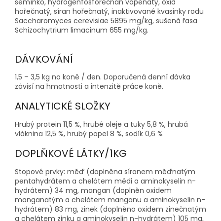
semínko, hydrogenfosforečnan vápenatý, oxid
hořečnatý, síran hořečnatý, inaktivované kvasinky rodu
Saccharomyces cerevisiae 5895 mg/kg, sušená řasa
Schizochytrium limacinum 655 mg/kg.
DÁVKOVÁNÍ
1,5 – 3,5 kg na koně / den. Doporučená denní dávka
závisí na hmotnosti a intenzitě práce koně.
ANALYTICKÉ SLOŽKY
Hrubý protein 11,5 %, hrubé oleje a tuky 5,8 %, hrubá
vláknina 12,5 %, hrubý popel 8 %, sodík 0,6 %
DOPLŇKOVÉ LÁTKY/1KG
Stopové prvky: měď (doplněna síranem měďnatým
pentahydrátem a chelátem mědi a aminokyselin n-
hydrátem) 34 mg, mangan (doplněn oxidem
manganatým a chelátem manganu a aminokyselin n-
hydrátem) 83 mg, zinek (doplněno oxidem zinečnatým
a chelátem zinku a aminokyselin n-hydrátem) 105 mg,