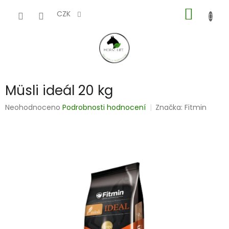
Přejít
NÁKUP
na
CZK
obsah
KOŠÍK
Müsli ideál 20 kg
Průměrné
Neohodnoceno
Podrobnosti hodnocení
Značka:
Fitmin
hodnocení
produktu
je
0,0
z
5
hvězdiček.