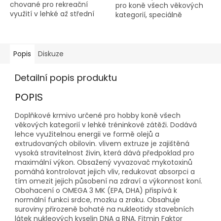
chované pro rekreační
pro koně všech věkových
využití v lehké až střední
kategorií, speciálně
tréninkové práci, pro
sestavené pro koně v
chovné klisny, a pro mladé
tréninku.
koně do stáří 24 měsíců, a
pro koně v rekonvalescenci.
Popis
Diskuze
Detailní popis produktu
POPIS
Doplňkové krmivo určené pro hobby koně všech
věkových kategorií v lehké tréninkové zátěži. Dodává
lehce využitelnou energii ve formě olejů a
extrudovaných obilovin. vlivem extruze je zajištěná
vysoká stravitelnost živin, která dává předpoklad pro
maximální výkon. Obsažený vyvazovač mykotoxinů
pomáhá kontrolovat jejich vliv, redukovat absorpci a
tím omezit jejich působení na zdraví a výkonnost koní.
Obohacení o OMEGA 3 MK (EPA, DHA) přispívá k
normální funkci srdce, mozku a zraku. Obsahuje
suroviny přirozeně bohaté na nukleotidy stavebních
látek nukleových kyselin DNA a RNA. Fitmin Faktor