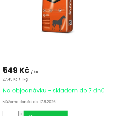
549 Kč
/ ks
Měrná
27,45 Kč / 1 kg
cena:
Na objednávku - skladem do 7 dnů
Můžeme doručit do:
17.8.2026