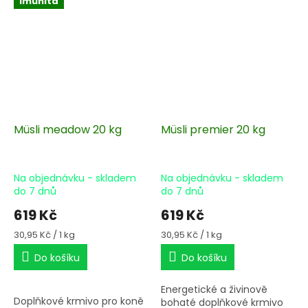
Imunita
Müsli meadow 20 kg
Müsli premier 20 kg
Na objednávku - skladem
Na objednávku - skladem
do 7 dnů
do 7 dnů
619 Kč
619 Kč
Měrná
Měrná
30,95 Kč / 1 kg
30,95 Kč / 1 kg
cena:
cena:
Do košíku
Do košíku
Energetické a živinově
Doplňkové krmivo pro koně
bohaté doplňkové krmivo