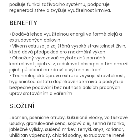
posiluje funkci zažívacího systému, podporuje
regeneraci střev a zvyšuje využitelnost krmiva.
BENEFITY
• Dodává lehce využitelnou energii ve formě olejů a
extrudovaných obilovin
• Vlivem extruze je zajištěná vysoká stravitelnost živin,
která dává předpoklad pro maximální výkon
• Obsažený vyvazovač mykotoxinů pomáhá
kontrolovat jejich vliv, redukovat absorpci a tím omezit
jejich působení na zdraví a výkonnost koní
• Technologická úprava extruze zvyšuje stravitelnost,
hygienickou čistotu doplňkového krmiva a poskytuje
bezpečné podávání bez nutnosti dalších pracných
úprav šrotováním a vařením
SLOŽENÍ
Ječmen, pšeničné otruby, kukuřičné vločky, vojtěškové
úsušky, granulované seno, sojový olej, senná řezanka,
jablečné výlisky, sušená mrkev, fenykl, anýz, koriandr,
uhličitan vápenatý, chlorid sodný, extrudované lněné