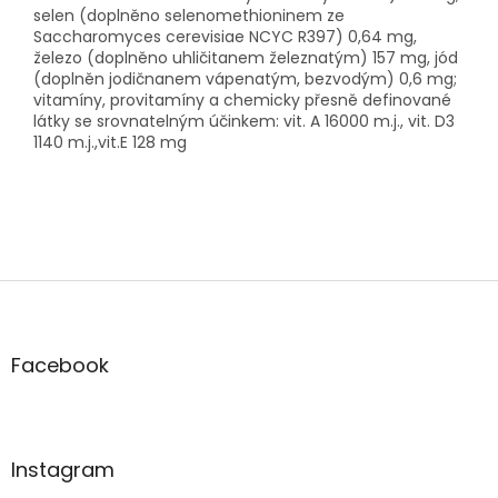
selen (doplněno selenomethioninem ze
Saccharomyces cerevisiae NCYC R397) 0,64 mg,
železo (doplněno uhličitanem železnatým) 157 mg, jód
(doplněn jodičnanem vápenatým, bezvodým) 0,6 mg;
vitamíny, provitamíny a chemicky přesně definované
látky se srovnatelným účinkem: vit. A 16000 m.j., vit. D3
1140 m.j.,vit.E 128 mg
Z
á
p
a
Facebook
t
í
Instagram