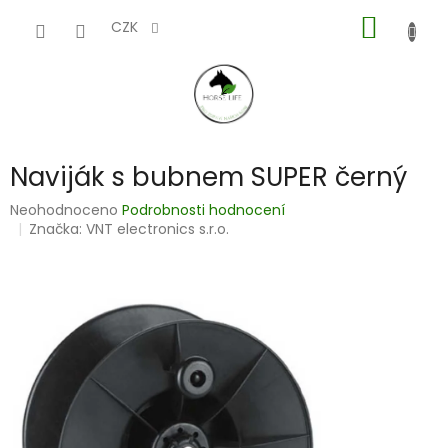
Přejít
NÁKUP
na
CZK
obsah
KOŠÍK
Naviják s bubnem SUPER černý
Průměrné
Neohodnoceno
Podrobnosti hodnocení
hodnocení
Značka:
VNT electronics s.r.o.
produktu
je
0,0
z
5
hvězdiček.