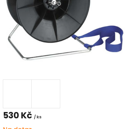
530 Kč
/ ks
Měrná