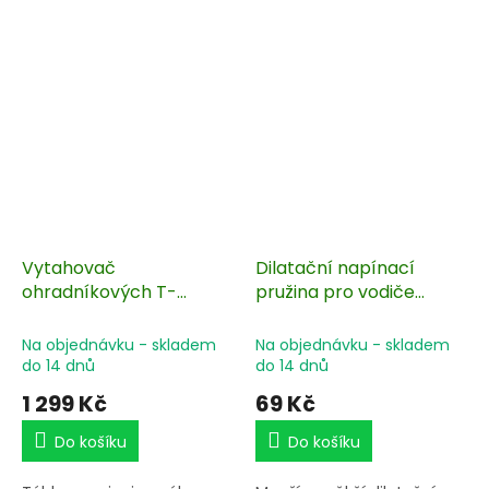
Vytahovač
Dilatační napínací
ohradníkových T-
pružina pro vodiče
sloupků
elektrické ohrady,
nerezová 200 mm
Na objednávku - skladem
Na objednávku - skladem
do 14 dnů
do 14 dnů
1 299 Kč
69 Kč
Do košíku
Do košíku