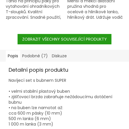
Táhlo na principu páky pro
Menší a měkčí dilatační
vytahování ohradníkových
pružina vhodná pro
T-sloupků. Kvalitní
ocelové a hliníkové lanko,
zpracování. Snadné použití,
hliníkový drát. Udržuje vodič
snížení námahy. Dlouhá
rovnoměrně napnutý
páka 80 cm snižuje
během letního a zimního
potřebnou námahu.
období. Průměr 20 mm.
ZOBRAZIT VŠECHNY SOUVISEJÍCÍ PRODUKTY
Popis
Podobné (7)
Diskuze
Detailní popis produktu
Navíjecí set s bubnem SUPER
• velmi stabilní plastový buben
• zjišťovací brzda zabraňuje nežádoucímu dotáčení
bubnu
• na buben lze namotat až:
cca 600 m pásky (10 mm)
500 m lanka (6 mm)
1 000 m lanka (3 mm)