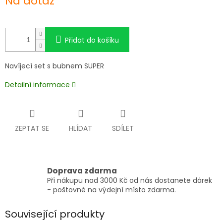
Na dotaz
cena:
Přidat do košíku
Navíjecí set s bubnem SUPER
Detailní informace
ZEPTAT SE
HLÍDAT
SDÍLET
Doprava zdarma
Při nákupu nad 3000 Kč od nás dostanete dárek
- poštovné na výdejní místo zdarma.
Související produkty