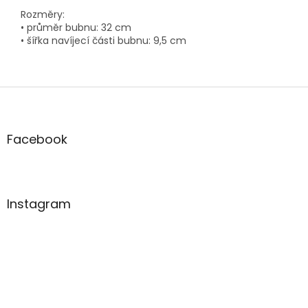
Rozměry:
• průměr bubnu: 32 cm
• šířka navíjecí části bubnu: 9,5 cm
Z
á
p
a
Facebook
t
í
Instagram