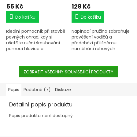
55 Kč
129 Kč
Do košíku
Do košíku
Ideální pomocník při stavbě
Napínací pružina zabraňuje
pevných ohrad, kdy si
prověšení vodičů a
ušetříte ruční šroubování
předchází přílišnému
pomocí hlavice a
namáhání rohových
akuvrtačky.
sloupků. Vyrobená z
pozinkované oceli. Průměr
Pro všechny kulaté
43 mm. Pro ocelový drát
izolátory a izolátory na
ZOBRAZIT VŠECHNY SOUVISEJÍCÍ PRODUKTY
do Ø 2,5 mm.
pásku MaxiTape.
Popis
Podobné (7)
Diskuze
Detailní popis produktu
Popis produktu není dostupný