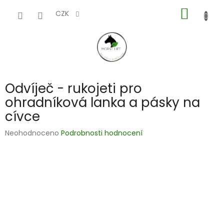
Přejít
NÁKUP
na
CZK
obsah
KOŠÍK
Odvíječ - rukojeti pro
ohradníková lanka a pásky na
cívce
Průměrné
Neohodnoceno
Podrobnosti hodnocení
hodnocení
produktu
je
0,0
z
5
hvězdiček.