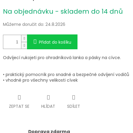
Měrná
Na objednávku - skladem do 14 dnů
cena:
Můžeme doručit do:
24.8.2026
Přidat do košíku
Odvíjecí rukojeti pro ohradníková lanka a pásky na cívce.
• praktický pomocník pro snadné a bezpečné odvíjení vodičů
• vhodné pro všechny velikosti cívek
ZEPTAT SE
HLÍDAT
SDÍLET
Doprava zdarma