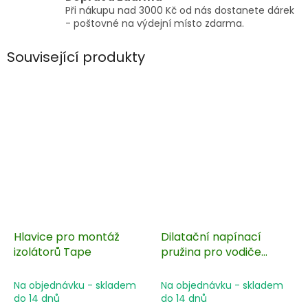
Při nákupu nad 3000 Kč od nás dostanete dárek
- poštovné na výdejní místo zdarma.
Související produkty
Hlavice pro montáž
Dilatační napínací
izolátorů Tape
pružina pro vodiče
elektrického ohradníku,
nerezová 435 mm
Na objednávku - skladem
Na objednávku - skladem
do 14 dnů
do 14 dnů