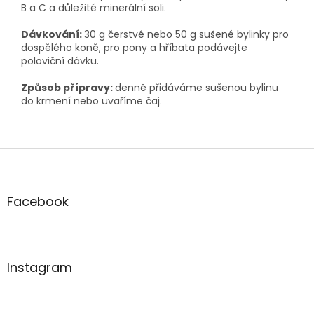
B a C a důležité minerální soli.
Dávkování:
30 g čerstvé nebo 50 g sušené bylinky pro
dospělého koně, pro pony a hříbata podávejte
poloviční dávku.
Způsob přípravy:
denně přidáváme sušenou bylinu
do krmení nebo uvaříme čaj.
Z
á
p
a
Facebook
t
í
Instagram