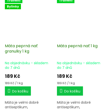
Trávení
Trávení
Bylinky
Máta peprná nať
Máta peprná nať 1 kg
granulky 1 kg
Na objednávku - skladem
Na objednávku - skladem
do 7 dnů
do 7 dnů
189 Kč
189 Kč
Měrná
Měrná
189 Kč / 1 kg
189 Kč / 1 kg
cena:
cena:
Do košíku
Do košíku
Máta je velmi dobré
Máta je velmi dobré
antiseptikum,
antiseptikum,