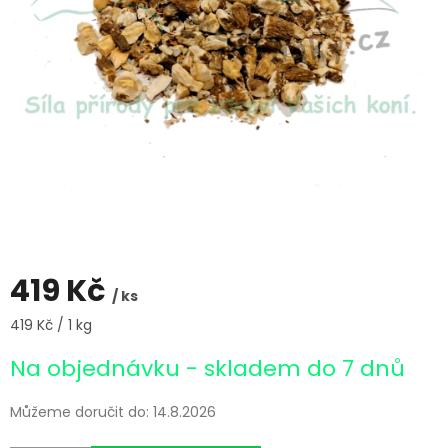
419 Kč
/ ks
Měrná
419 Kč / 1 kg
cena:
Na objednávku - skladem do 7 dnů
Můžeme doručit do:
14.8.2026