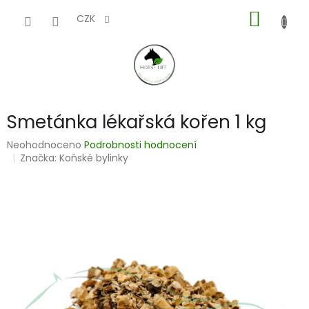
Přejít
NÁKUP
na
CZK
obsah
KOŠÍK
Smetánka lékařská kořen 1 kg
Průměrné
Neohodnoceno
Podrobnosti hodnocení
hodnocení
Značka:
Koňské bylinky
produktu
je
0,0
z
5
hvězdiček.