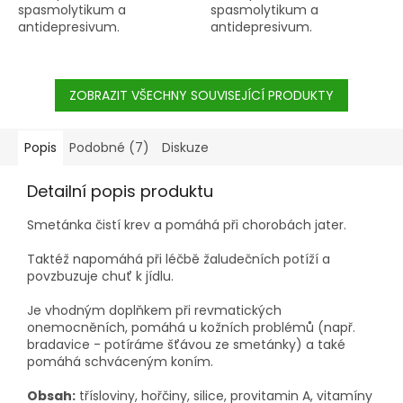
spasmolytikum a
spasmolytikum a
antidepresivum.
antidepresivum.
ZOBRAZIT VŠECHNY SOUVISEJÍCÍ PRODUKTY
Popis
Podobné (7)
Diskuze
Detailní popis produktu
Smetánka čistí krev a pomáhá při chorobách jater.
Taktéž napomáhá při léčbě žaludečních potíží a
povzbuzuje chuť k jídlu.
Je vhodným doplňkem při revmatických
onemocněních, pomáhá u kožních problémů (např.
bradavice - potíráme šťávou ze smetánky) a také
pomáhá schváceným koním.
Obsah:
třísloviny, hořčiny, silice, provitamin A, vitamíny