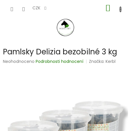
Přejít
NÁKUP
na
CZK
obsah
KOŠÍK
Pamlsky Delizia bezobilné 3 kg
Průměrné
Neohodnoceno
Podrobnosti hodnocení
Značka:
Kerbl
hodnocení
produktu
je
0,0
z
5
hvězdiček.