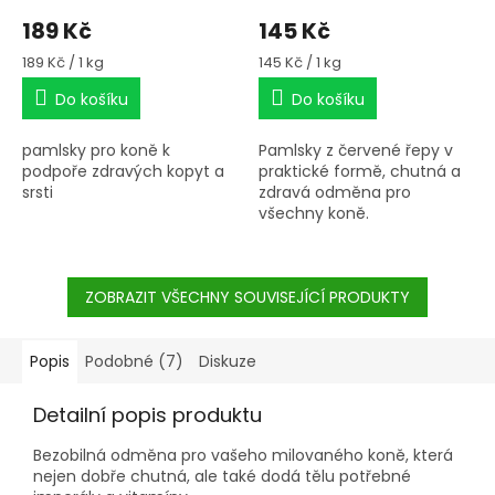
189 Kč
145 Kč
Měrná
Měrná
189 Kč / 1 kg
145 Kč / 1 kg
cena:
cena:
Do košíku
Do košíku
pamlsky pro koně k
Pamlsky z červené řepy v
podpoře zdravých kopyt a
praktické formě, chutná a
srsti
zdravá odměna pro
všechny koně.
ZOBRAZIT VŠECHNY SOUVISEJÍCÍ PRODUKTY
Popis
Podobné (7)
Diskuze
Detailní popis produktu
Bezobilná odměna pro vašeho milovaného koně, která
nejen dobře chutná, ale také dodá tělu potřebné