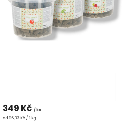
349 Kč
/ ks
Měrná
od 116,33 Kč / 1 kg
cena: