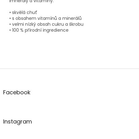
imnerály a vitamíny.
• skvělá chuť
• s obsahem vitamínů a minerálů
• velmi nízký obsah cukru a škrobu
• 100 % přírodní ingredience
Z
á
p
a
Facebook
t
í
Instagram