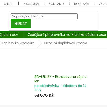
O NÁS
PRODEJNA
KONTAKTY
DOPRAVA
VÝDEJ
HLEDAT
áj a ohrady
Zapůjčení přepravníku na 7 dní za účelem učen
Doplňky ke krmivům
Ostatní doplňková krmiva
SO-LEN 27 - Extrudovaná sója a
len
Na objednávku - skladem do 14
dnů
575 Kč
od