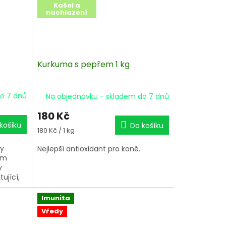
Kašel a
nachlazení
Kurkuma s pepřem 1 kg
o 7 dnů
Na objednávku - skladem do 7 dnů
180 Kč
košíku
Do košíku
Měrná
180 Kč / 1 kg
cena:
ny
Nejlepší antioxidant pro koně.
ým
y
ující,
ta.
Imunita
Vředy