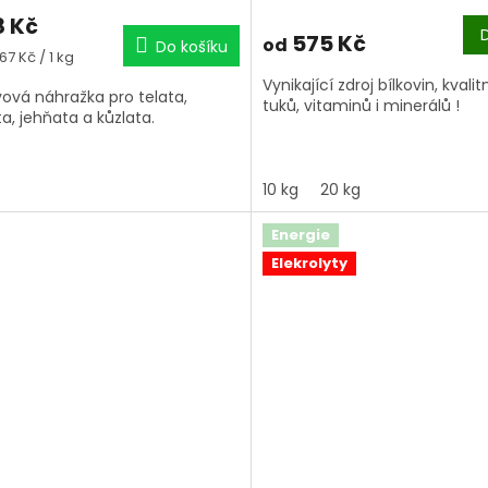
8 Kč
575 Kč
od
Do košíku
á
67 Kč / 1 kg
Vynikající zdroj bílkovin, kvalit
vová náhražka pro telata,
tuků, vitaminů i minerálů !
ta, jehňata a kůzlata.
10 kg
20 kg
Energie
Elekrolyty