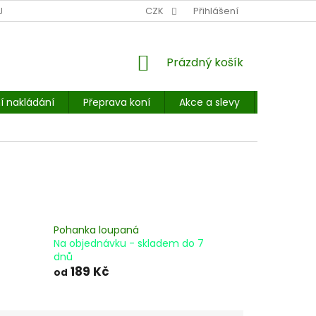
NÍ MÍSTO: BALÍKOVNA, PPL, GLS, SUPERVÝDEJNY, UPS
CZK
Přihlášení
POHOTOVOST
NÁKUPNÍ
Prázdný košík
KOŠÍK
í nakládání
Přeprava koní
Akce a slevy
E-booky 
Pohanka loupaná
Na objednávku - skladem do 7
dnů
189 Kč
od