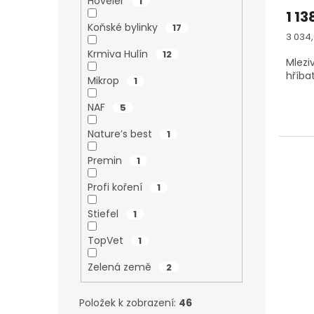
Höveler
1
1 13
Koňské bylinky
17
Měrn
3 034,
cena:
Krmiva Hulín
12
Mlezi
hříba
Mikrop
1
NAF
5
Nature’s best
1
Premin
1
Profi koření
1
Stiefel
1
TopVet
1
Zelená země
2
Položek k zobrazení:
46