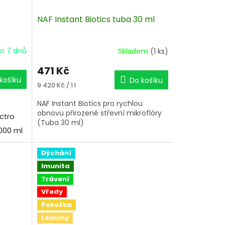
NAF Instant Biotics tuba 30 ml
o 7 dnů
Skladem
(1 ks)
471 Kč
košíku
Do košíku
Měrná
9 420 Kč / 1 l
cena:
NAF Instant Biotics pro rychlou
obnovu přirozené střevní mikroflóry
ectro
(Tuba 30 ml)
000 ml
Dýchání
Imunita
Trávení
Vředy
Pokožka
Ledviny