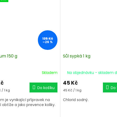
135 Kč
–26 %
ium 150 g
Sůl sypká 1 kg
Skladem
Na objednávku - skladem d
Kč
45 Kč
Do košíku
Do 
á
Měrná
 / 1 kg
45 Kč / 1 kg
cena:
um je vynikající přípravek na
Chlorid sodný.
cí obtíže a jako prevence koliky.