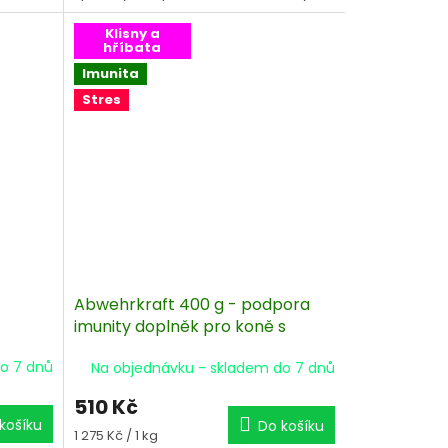
Klisny a
hříbata
Imunita
Stres
Abwehrkraft 400 g - podpora
imunity doplněk pro koně s
antioxidanty
o 7 dnů
Na objednávku - skladem do 7 dnů
510 Kč
košíku
Do košíku
Měrná
1 275 Kč / 1 kg