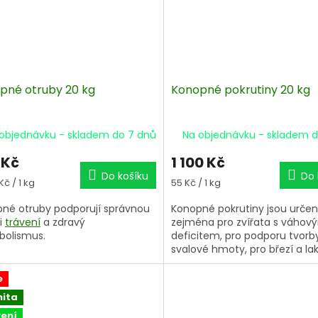
pné otruby 20 kg
Konopné pokrutiny 20 kg
objednávku - skladem do 7 dnů
Na objednávku - skladem d
 Kč
1 100 Kč
Do košíku
Do 
á
Měrná
Kč / 1 kg
55 Kč / 1 kg
cena:
né otruby podporují správnou
Konopné pokrutiny jsou urče
i
trávení
a zdravý
zejména pro zvířata s váhov
bolismus.
deficitem, pro podporu tvorb
svalové hmoty, pro březí a lakt
rekonvalescenty i stará zvířa
e
nita
ení