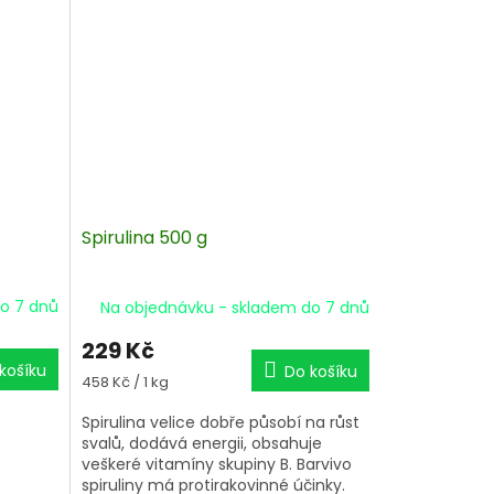
Spirulina 500 g
o 7 dnů
Na objednávku - skladem do 7 dnů
229 Kč
košíku
Do košíku
Měrná
458 Kč / 1 kg
cena:
Spirulina velice dobře působí na růst
svalů, dodává energii, obsahuje
veškeré vitamíny skupiny B. Barvivo
spiruliny má protirakovinné účinky.