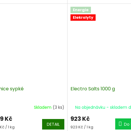
Energie
Elekrolyty
nice sypké
Electro Salts 1000 g
Skladem
(3 ks)
Na objednávku - skladem d
9 Kč
923 Kč
DETAIL
Do 
á
Měrná
Kč / 1 kg
923 Kč / 1 kg