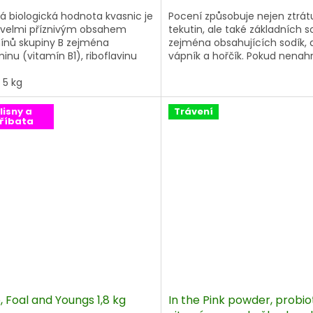
cena:
á biologická hodnota kvasnic je
Pocení způsobuje nejen ztrát
velmi příznivým obsahem
tekutin, ale také základních so
ínů skupiny B zejména
zejména obsahujících sodík, d
inu (vitamín B1), riboflavinu
vápník a hořčík. Pokud nenah
mín B2), pyridoxinu (vitamín B6)
tyto tělesné soli (známé jako
eliny pantothenové (vitamín
5 kg
elektrolyty), může to vést k 
ale i obsahem minerálních látek
v extrémních případech k po
pových prvků - zejména
svalů, kostí a chrupavky. Elekt
lisny a
Trávení
říbata
u, draslíku, železa, mědi, zinku.
Salts je koncentrovaná komb
základních plazmatických solí
kombinaci s dextrózou, která
napomáhá účinné absorpci so
 Foal and Youngs 1,8 kg
In the Pink powder, probio