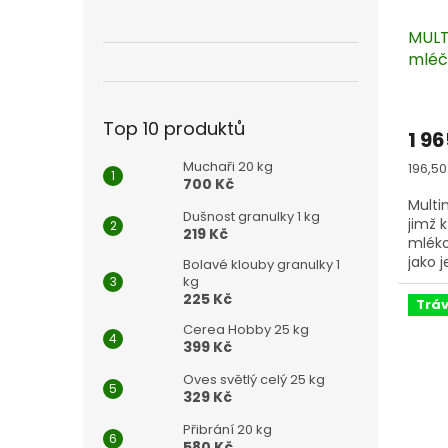
MULT
mléč
kg
Top 10 produktů
1 96
Muchaři 20 kg
Měrn
196,50
700 Kč
cena:
Multi
Dušnost granulky 1 kg
jimž 
219 Kč
mléko
jako j
Bolavé klouby granulky 1
kg
225 Kč
Tráv
Cerea Hobby 25 kg
399 Kč
Oves světlý celý 25 kg
329 Kč
Přibrání 20 kg
580 Kč