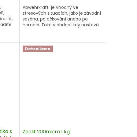
cena:
u
Abwehrkraft je vhodný ve
lí,
stresových situacích, jako je závodní
raslík,
sezóna, po očkování anebo po
radíte
nemoci. Také v období kdy nastává
výměna srsti, by se měl v ideálním
únavě a
případě zajistit dostatečný přísun
škození
vitamínů a podpořit
ro
tak obranyschopnost. Další kategorií,
Detoxikace
inace
u které je občas potřeba podpořit
 v
imunitní systém, jsou hříbata, starší
koně nebo stresovaní koně.
lí.
tika s
Zeolit 200micro 1 kg