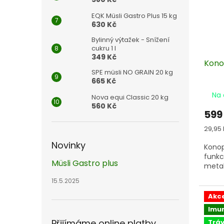
EQK Müsli Gastro Plus 15 kg
630 Kč
Bylinný výtažek - Snížení
cukru 1 l
349 Kč
Kono
SPE müsli NO GRAIN 20 kg
665 Kč
Na 
Nova equi Classic 20 kg
560 Kč
599
Měrn
29,95 
cena:
Novinky
Konop
funkc
Müsli Gastro plus
meta
15.5.2025
Akc
Imu
Přijímáme online platby
Tráv