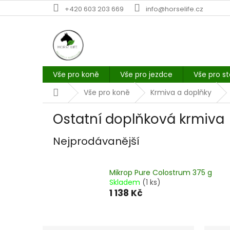
Přejít
+420 603 203 669
info@horselife.cz
na
obsah
Vše pro koně
Vše pro jezdce
Vše pro st
Domů
Vše pro koně
Krmiva a doplňky
Ostatní doplňková krmiva
Nejprodávanější
Mikrop Pure Colostrum 375 g
Skladem
(1 ks)
1 138 Kč