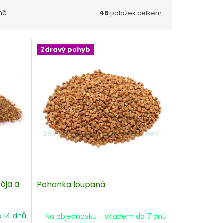
ně
46
položek celkem
Zdravý pohyb
ója a
Pohanka loupaná
o 14 dnů
Na objednávku - skladem do 7 dnů