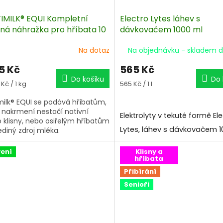
IMILK® EQUI Kompletní
Electro Lytes láhev s
ná náhražka pro hříbata 10
dávkovačem 1000 ml
Na dotaz
Na objednávku - skladem d
5 Kč
565 Kč
Do košíku
Do 
á
Měrná
 Kč / 1 kg
565 Kč / 1 l
cena:
milk® EQUI se podává hříbatům,
k nakrmení nestačí nativní
Elektrolyty v tekuté formě El
 klisny, nebo osiřelým hříbatům
Lytes, láhev s dávkovačem 1
ediný zdroj mléka.
ení
Klisny a
hříbata
Přibírání
Senioři