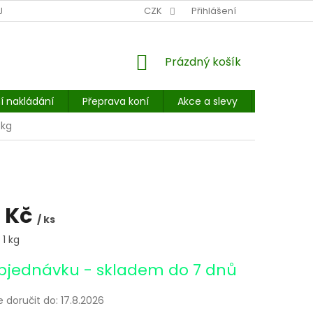
NÍ MÍSTO: BALÍKOVNA, PPL, GLS, SUPERVÝDEJNY, UPS
CZK
Přihlášení
POHOTOVOST
NÁKUPNÍ
Prázdný košík
KOŠÍK
í nakládání
Přeprava koní
Akce a slevy
E-booky 
 kg
 Kč
/ ks
 1 kg
bjednávku - skladem do 7 dnů
doručit do:
17.8.2026