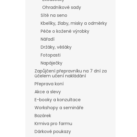
Ohradníkové sady
Sítě na seno
Kbelíky, žlaby, misky a odměrky
Péče o kožené výrobky
Nářadí
Držáky, věšáky
Fotopasti
Napáječky
Zapůjčení přepravníku na 7 dní za
účelem učení nakládání
Přeprava koní
Akce a slevy
E-booky a konzultace
Workshopy a semináře
Bazárek
Krmiva pro farmu
Dárkové poukazy