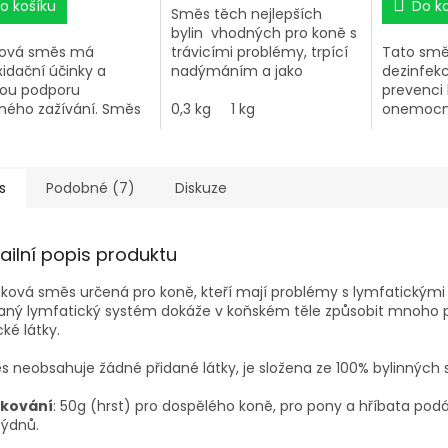
o košíku
Do k
Směs těch nejlepších
bylin vhodných pro koně s
ková směs má
trávicími problémy, trpící
Tato smě
xidační účinky a
nadýmáním a jako
dezinfek
vou podporu
prevence proti kolice.
prevenci
ného zažívání. Směs
0,3 kg
1 kg
onemocně
ručujeme vždy
podpůrný 
obí, kdy může
zánětech
ázet k častému
a ledvin.
cení např. jarní
zkracuje 
s
Podobné (7)
Diskuze
a, používat můžete i
třeba pod
ntivně.
onemocně
a zesiluje
ailní popis produktu
přičemž 
odpadní 
nková směs určená pro koně, kteří mají problémy s lymfatickými 
vyplavov
ný lymfatický systém dokáže v koňském těle způsobit mnoho p
koně.
cké látky.
 neobsahuje žádné přidané látky, je složena ze 100% bylinných s
kování
: 50g (hrst) pro dospělého koně, pro pony a hříbata pod
týdnů.