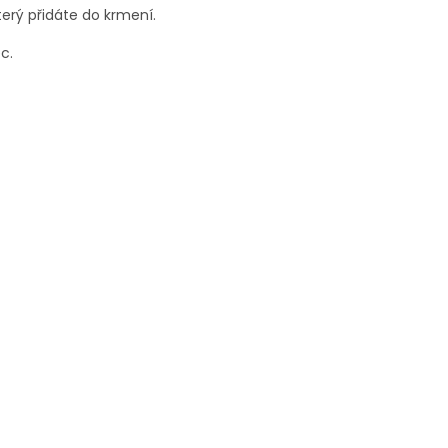
terý přidáte do krmení.
c.