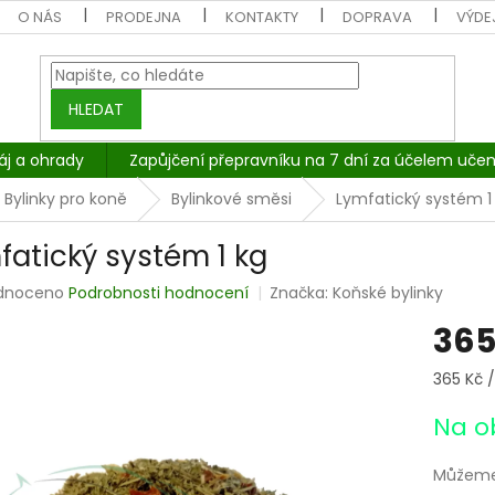
O NÁS
PRODEJNA
KONTAKTY
DOPRAVA
VÝDEJ
HLEDAT
áj a ohrady
Zapůjčení přepravníku na 7 dní za účelem učen
Bylinky pro koně
Bylinkové směsi
Lymfatický systém 1
fatický systém 1 kg
rné
dnoceno
Podrobnosti hodnocení
Značka:
Koňské bylinky
cení
365
tu
Měrná
365 Kč /
cena:
Na o
ček.
Můžeme 