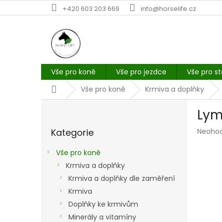
Přejít
+420 603 203 669
info@horselife.cz
na
obsah
Vše pro koně
Vše pro jezdce
Vše pro st
Domů
Vše pro koně
Krmiva a doplňky
P
Lym
o
Přeskočit
s
Průmě
Kategorie
Neoho
kategorie
t
hodno
r
produk
Vše pro koně
a
je
Krmiva a doplňky
n
0,0
z
Krmiva a doplňky dle zaměření
n
5
í
Krmiva
hvězdi
p
Doplňky ke krmivům
a
Minerály a vitamíny