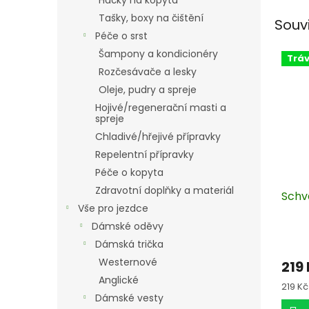
Háčky na kopyta
Tašky, boxy na čištění
Souv
Péče o srst
Šampony a kondicionéry
Tráv
Rozčesávače a lesky
Oleje, pudry a spreje
Hojivé/regenerační masti a
spreje
Chladivé/hřejivé přípravky
Repelentní přípravky
Péče o kopyta
Zdravotní doplňky a materiál
Schv
Vše pro jezdce
Dámské oděvy
Dámská trička
Westernové
219
Anglické
Měrn
219 Kč 
cena:
Dámské vesty