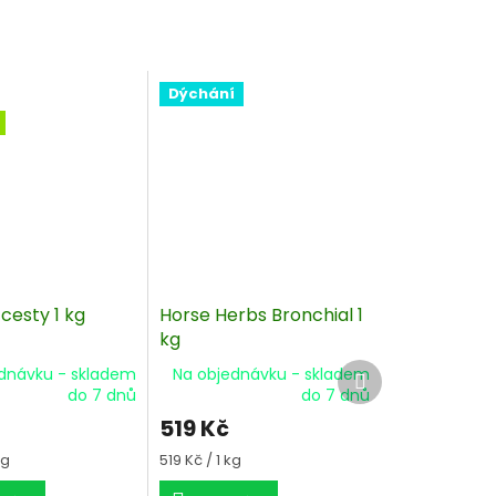
Dýchání
cesty 1 kg
Horse Herbs Bronchial 1
kg
Další
dnávku - skladem
Na objednávku - skladem
produkt
do 7 dnů
do 7 dnů
519 Kč
Měrná
kg
519 Kč / 1 kg
cena: