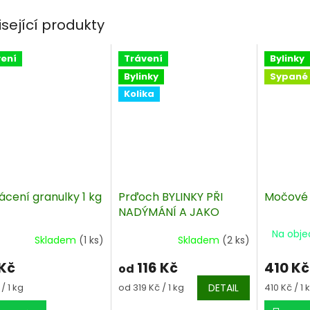
isející produkty
ení
Trávení
Bylinky
Bylinky
Sypané
Kolika
ácení granulky 1 kg
Prďoch BYLINKY PŘI
Močové 
NADÝMÁNÍ A JAKO
PREVENCE KOLIK
Na obje
Skladem
(1 ks)
Skladem
(2 ks)
 Kč
116 Kč
410 Kč
od
á
Měrná
Měrná
/ 1 kg
od 319 Kč / 1 kg
DETAIL
410 Kč / 1 
cena:
cena: