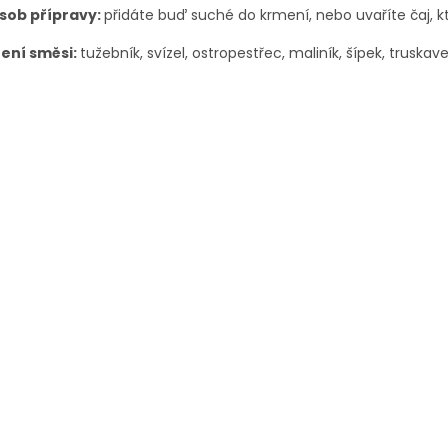
sob přípravy:
přidáte buď suché do krmení, nebo uvaříte čaj, k
žení směsi:
tužebník, svízel, ostropestřec, maliník, šípek, truskave