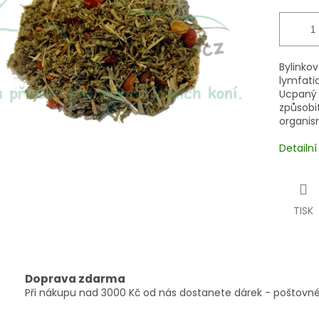
Bylinko
lymfatic
Ucpaný 
způsobi
organism
Detailn
TISK
Doprava zdarma
Při nákupu nad 3000 Kč od nás dostanete dárek - poštovné