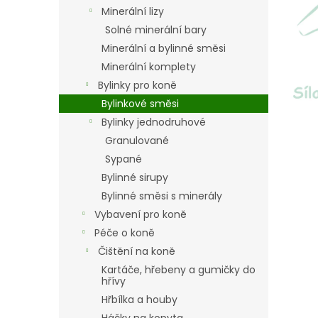
n
Minerální lizy
e
Solné minerální bary
l
Minerální a bylinné směsi
Minerální komplety
Bylinky pro koně
Bylinkové směsi
Bylinky jednodruhové
Granulované
Sypané
Bylinné sirupy
Bylinné směsi s minerály
Vybavení pro koně
Péče o koně
Čištění na koně
Kartáče, hřebeny a gumičky do
hřívy
Hřbílka a houby