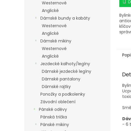
D
Westernové
Anglické
Bylin
Dámské bundy a kabáty
antio
Westernové
klíčo
správ
Anglické
dopo
Dámské mikiny
v obd
doch
Westernové
schvá
Popi
Anglické
pastv
Jezdecké kalhoty/legíny
preve
Dámské jezdecké legíny
Det
Dámské pantalony
Byli
Dámské rajtky
Ucpa
Ponožky a podkolenky
toxi
Závodní oblečení
Směs
Pánské oděvy
Pánská trička
Dáv
- 6 
Pánské mikiny