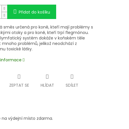
Přidat do košíku
vá směs určená pro koně, kteří mají problémy s
kými otoky a pro koně, kteří trpí flegmónou.
lymfatický systém dokáže v koňském těle
t mnoho problémů, jelikož neodchází z
u toxické látky.
í informace
ZEPTAT SE
HLÍDAT
SDÍLET
 na výdejní místo zdarma.