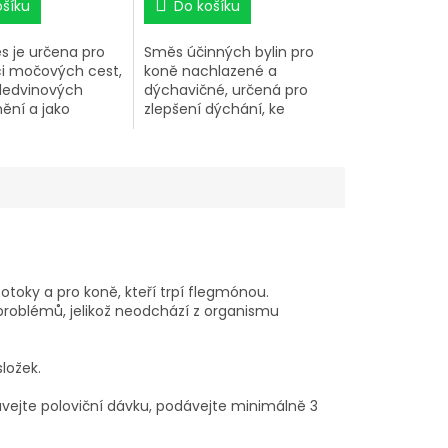
ošíku
Do košíku
s je určena pro
Směs účinných bylin pro
ci močových cest,
koně nachlazené a
 ledvinových
dýchavičné, určená pro
ní a jako
zlepšení dýchání, ke
prostředek při
zklidnění a uvolnění
 močových cest
dýchacích cest.
 tato směs
dobu, po kterou je
ávat při těžších
ních antibiotika
 jejich účinek,
pomáhá jejich
produkty
otoky a pro koně, kteří trpí flegmónou.
at z organismu
roblémů, jelikož neodchází z organismu
ložek.
ávejte poloviční dávku, podávejte minimálně 3