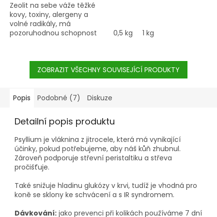
Zeolit na sebe váže těžké
kovy, toxiny, alergeny a
volné radikály, má
pozoruhodnou schopnost
0,5 kg
1 kg
čistit tělo a obnovovat
rovnováhu celého
organismu.
ZOBRAZIT VŠECHNY SOUVISEJÍCÍ PRODUKTY
Popis
Podobné (7)
Diskuze
Detailní popis produktu
Psyllium je vláknina z jitrocele, která má vynikající
účinky, pokud potřebujeme, aby náš kůň zhubnul.
Zároveň podporuje střevní peristaltiku a střeva
pročišťuje.
Také snižuje hladinu glukózy v krvi, tudíž je vhodná pro
koně se sklony ke schvácení a s IR syndromem.
Dávkování:
jako prevenci při kolikách používáme 7 dní