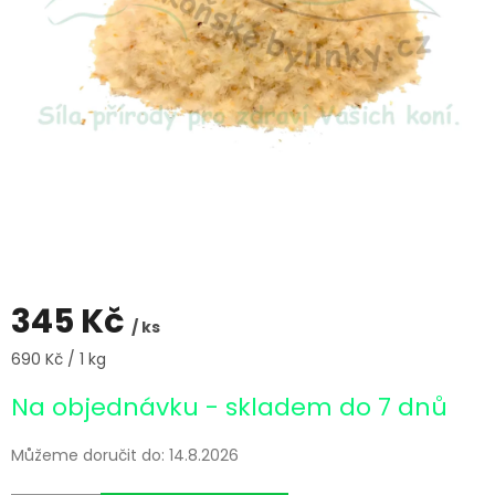
345 Kč
/ ks
Měrná
690 Kč / 1 kg
cena:
Na objednávku - skladem do 7 dnů
Můžeme doručit do:
14.8.2026