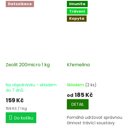
Detoxikace
Imunita
Trávení
Kopyta
Zeolit 200micro 1 kg
Křemelina
Na objednávku - skladem
Skladem
(2 ks)
do 7 dnů
185 Kč
od
159 Kč
DETAIL
Měrná
159 Kč / 1 kg
cena:
Pomáhá udržovat správnou
Do košíku
činnost trávící soustavy.