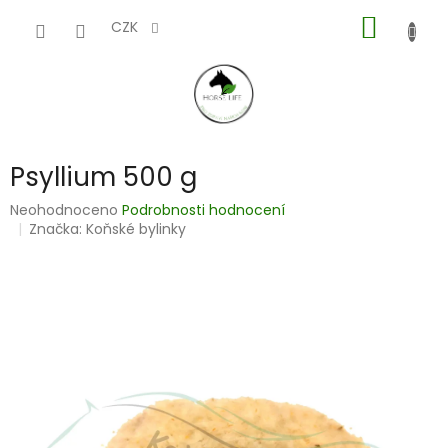
Přejít
NÁKUP
na
CZK
obsah
KOŠÍK
Psyllium 500 g
Průměrné
Neohodnoceno
Podrobnosti hodnocení
hodnocení
Značka:
Koňské bylinky
produktu
je
0,0
z
5
hvězdiček.