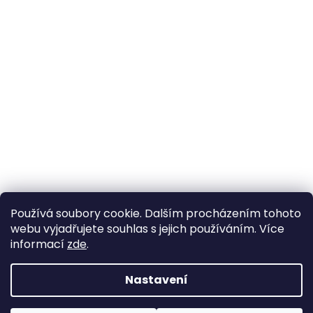
Používá soubory cookie. Dalším procházením tohoto
webu vyjadřujete souhlas s jejich používáním. Více
informací
zde
.
Nastavení
Vytvořil Shoptet
Pokud u nás nenajdete konkrétní produkt, neváhejte se