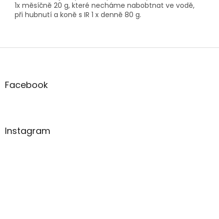
1x měsíčně 20 g, které necháme nabobtnat ve vodě,
při hubnutí a koně s IR 1 x denně 80 g.
Z
á
p
a
Facebook
t
í
Instagram