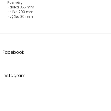
Rozměry:
• délka 355 mm
• šířka 290 mm
• výška 30 mm
Z
á
p
a
Facebook
t
í
Instagram