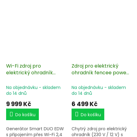
Wi-Fi zdroj pro
Zdroj pro elektrický
elektrický ohradník
ohradník fencee power
fencee energy Smart
DUO RF PDX50
DUO EDW100
Na objednávku - skladem
Na objednávku - skladem
do 14 dnů
do 14 dnů
9 999 Kč
6 499 Kč
Do košíku
Do košíku
Generátor Smart DUO EDW
Chytrý zdroj pro elektrický
s připojením přes Wi-Fi 2,4
ohradník (230 V / 12 V) s