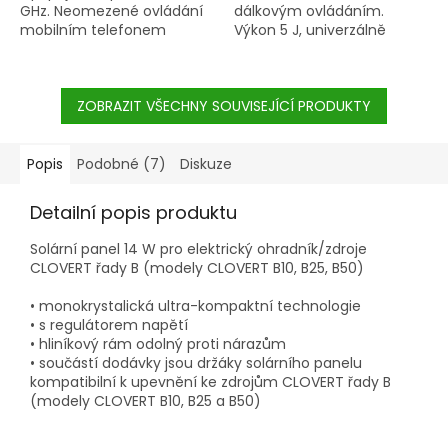
GHz. Neomezené ovládání
dálkovým ovládáním.
mobilním telefonem
Výkon 5 J, univerzálně
prostřednictvím aplikace
použitelný pro ohrady do
fencee Cloud. 24/7
40 km, pro citlivější i méně
informace o aktuálním
citlivá zvířata jako
stavu ohradníku. Výkonný
ZOBRAZIT VŠECHNY SOUVISEJÍCÍ PRODUKTY
jsou koně, skot, ovce, kozy,
chytrý zdroj elektrického
drůbež. Může sloužit i
ohradníku (230 V/12 V),
jako ochrana před lesní
vhodný pro dlouhé a
zvěří.
Popis
Podobné (7)
Diskuze
vegetací zatížené ohrady
až 90 km dlouhé.
Detailní popis produktu
Univerzálně použitelný pro
všechna zvířata. LCD
Solární panel 14 W pro elektrický ohradník/zdroje
displej. Možnost přepínání
CLOVERT řady B (modely CLOVERT B10, B25, B50)
výkonu. Optimalizovaná
spotřeba energie.
• monokrystalická ultra-kompaktní technologie
• s regulátorem napětí
• hliníkový rám odolný proti nárazům
• součástí dodávky jsou držáky solárního panelu
kompatibilní k upevnění ke zdrojům CLOVERT řady B
(modely CLOVERT B10, B25 a B50)