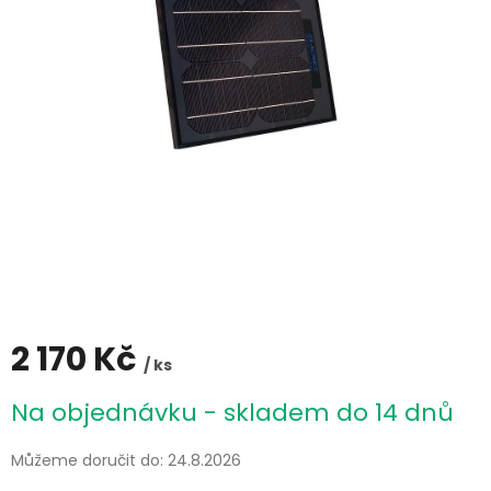
2 170 Kč
/ ks
Měrná
Na objednávku - skladem do 14 dnů
cena:
Můžeme doručit do:
24.8.2026