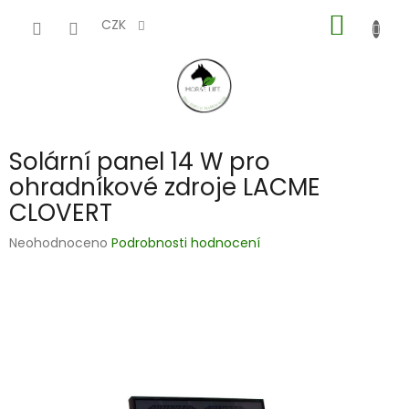
Přejít
NÁKUP
na
CZK
obsah
KOŠÍK
Solární panel 14 W pro
ohradníkové zdroje LACME
CLOVERT
Průměrné
Neohodnoceno
Podrobnosti hodnocení
hodnocení
produktu
je
0,0
z
5
hvězdiček.