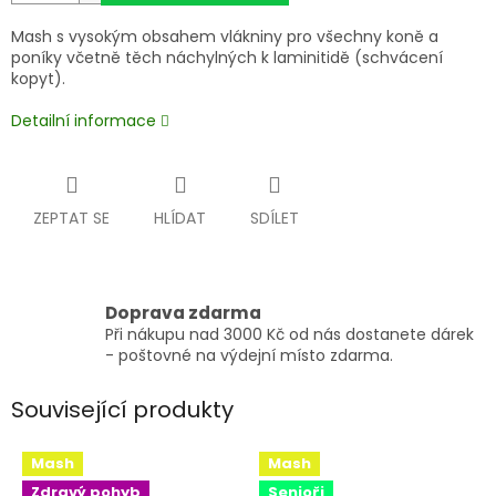
Mash s vysokým obsahem vlákniny pro všechny koně a
poníky včetně těch náchylných k laminitidě (schvácení
kopyt).
Detailní informace
ZEPTAT SE
HLÍDAT
SDÍLET
Doprava zdarma
Při nákupu nad 3000 Kč od nás dostanete dárek
- poštovné na výdejní místo zdarma.
Související produkty
Mash
Mash
Zdravý pohyb
Senioři