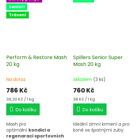
Senioři
Trávení
Perform & Restore Mash
Spillers Senior Super
20 kg
Mash 20 kg
Na dotaz
Skladem
(3 ks)
786 Kč
760 Kč
Měrná
Měrná
39,30 Kč / 1 kg
38 Kč / 1 kg
cena:
cena:
Do košíku
Do košíku
Mash pro
Ideální zimní krmení a pro
optimální
kondici a
koně se špatnými zuby.
regenaraci sportovních