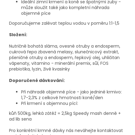
Ideální zimní krmení a koně se špatnými zuby -
může sloužit také jako kompletní náhrada
objemné píce
Doporučujeme zalévat teplou vodou v poměru 1:1-1,5
Složení:
Nutričně bohatá sláma, ovesné otruby a endosperm,
cukrová řepa zbavená melasy, slunečnicový extrakt,
pšeničné otruby a endosperm, řepkový olej, uhličitan
vápenaty, vitamino - minerální premix, sůl, FOS
prebiotika, lyzin, živé kvasinky
Doporučené dávkování:
Při náhradě objemné píce - jako jedniné krmivo:
1,7-2,3% z celkové hmotnosti koně/den
Při krmení s objemnou pící:
kůň 500kg, lehká zátěž = 2,5kg Speedy mash denně +
ad lib sena
Pro konkrétní krmné dávky nás neváhejte kontaktovat