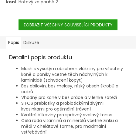
koní
. Hotový za pouhé 2
minuty. Stačí zalít teplou
vodou v poměru 1:1
ZOBRAZIT VŠECHNY SOUVISEJÍCÍ PRODUKTY
Popis
Diskuze
Detailní popis produktu
Mash s vysokým obsahem vlákniny pro všechny
koně a poníky včetně těch náchylných k
laminitidě (schvácení kopyt)
Bez obilovin, bez melasy, nízký obsah škrobů a
cukrů
Vhodný pro koně v bez práce a v lehké zátěži
S FOS prebiotiky a probiotickými živými
kvasinkami pro optimální trávení
Kvalitní bílkoviny pro správný svalový tonus
Celá řada vitaminů a minerálů včetně zinku a
mědi v chelátové formě, pro maximální
vstřebávání