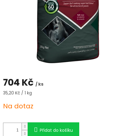
704 Kč
/ ks
Měrná
35,20 Kč / 1 kg
cena:
Na dotaz
Přidat do košíku