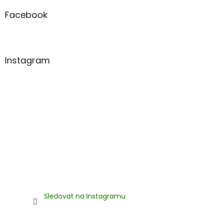
p
a
Facebook
t
í
Instagram
Sledovat na Instagramu