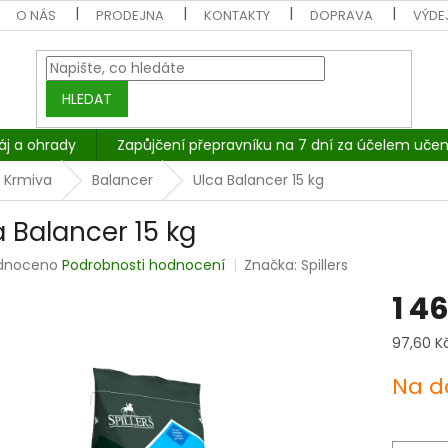
O NÁS
PRODEJNA
KONTAKTY
DOPRAVA
VÝDEJ
HLEDAT
áj a ohrady
Zapůjčení přepravníku na 7 dní za účelem učen
Krmiva
Balancer
Ulca Balancer 15 kg
a Balancer 15 kg
rné
dnoceno
Podrobnosti hodnocení
Značka:
Spillers
cení
1 4
tu
Měrná
97,60 Kč
cena:
Na d
ček.