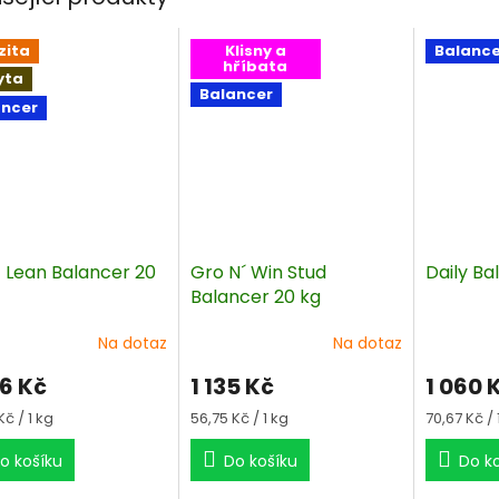
zita
Klisny a
Balance
hříbata
yta
Balancer
ancer
+ Lean Balancer 20
Gro N´ Win Stud
Daily Ba
Balancer 20 kg
Na dotaz
Na dotaz
06 Kč
1 135 Kč
1 060 
á
Měrná
Měrná
Kč / 1 kg
56,75 Kč / 1 kg
70,67 Kč / 
cena:
cena:
o košíku
Do košíku
Do k