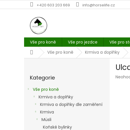
Přejít
+420 603 203 669
info@horselife.cz
na
obsah
Vše pro koně
Vše pro jezdce
Vše pro st
Domů
Vše pro koně
Krmiva a doplňky
P
Ulc
o
Přeskočit
s
Průmě
Kategorie
Neoho
kategorie
t
hodno
r
produk
Vše pro koně
a
je
Krmiva a doplňky
n
0,0
z
Krmiva a doplňky dle zaměření
n
5
í
Krmiva
hvězdi
p
Müsli
a
Koňské bylinky