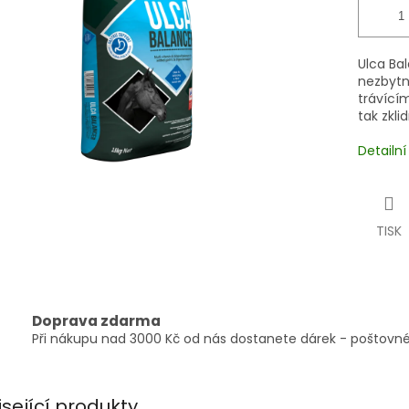
Ulca Bal
nezbytn
trávící
tak zkli
Detailn
TISK
Doprava zdarma
Při nákupu nad 3000 Kč od nás dostanete dárek - poštovné
isející produkty