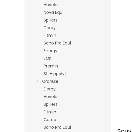
n
Höveler
e
Nova Equi
l
Spillers
Derby
Fitmin
Sano Pro Equi
Energys
EQK
Premin
St. Hippolyt
Granule
Derby
Höveler
Spillers
Fitmin
Cerea
Sano Pro Equi
Souv