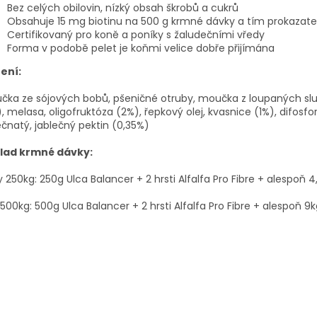
Bez celých obilovin, nízký obsah škrobů a cukrů
Obsahuje 15 mg biotinu na 500 g krmné dávky a tím prokazate
Certifikovaný pro koně a poníky s žaludečními vředy
Forma v podobě pelet je koňmi velice dobře přijímána
ení:
ka ze sójových bobů, pšeničné otruby, moučka z loupaných sl
, melasa, oligofruktóza (2%), řepkový olej, kvasnice (1%), difosfo
čnatý, jablečný pektin (0,35%)
klad krmné dávky:
 250kg: 250g Ulca Balancer + 2 hrsti Alfalfa Pro Fibre + alespoň 
500kg: 500g Ulca Balancer + 2 hrsti Alfalfa Pro Fibre + alespoň 9