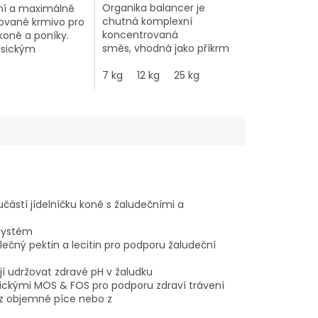
Organika balancer je
lní a maximálně
chutná komplexní
ované krmivo pro
koncentrovaná
koně a poníky.
směs
,
vhodná jako
příkrm
asickým
k senu nebo pastvě.
-minerálním
Doplnění vitamínů,
7 kg
12 kg
25 kg
m
minerálů, esenciálních
vynikající zdroje
aminokyselin, nukleotidů a
pro tvorbu a
dalších prospěšných látek
svalové hmoty ve
v granulované
oncentrované
formě
přispívá
k dobrému
ž jej dělá
zdravotnímu
 výjimečným
stavu,
zdravému vývoji
m ve své
rostoucích koní i
ke
zvládání zátěže
.
učástí jídelníčku koně s žaludečními a
 systém
čný pektin a lecitin pro podporu žaludeční
jí udržovat zdravé pH v žaludku
tickými MOS & FOS pro podporu zdraví trávení
 z objemné píce nebo z