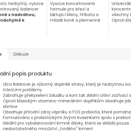
sto nezbytný, vysoce
Vysoce koncetrovaná
Univerzá
ntrovaný balancer
formule pro březí a
koncentr
oně s nadváhou,
laktující klisny, hříbata a
všechny 
 náchylné k
mladé koně a plemenné
Oproti kl
itidě a špatnými
hřebce. Oproti běžným
vitamino
ty.
Vhodný ke krmení
vitamino-minerálním
doplňků
emnou pící nebo
doplňkům obsahuje
obsahuje 
kalorickým krmivem.
vysoce kvalitní bílkoviny
bílkovin 
(celých 32%!), které jsou
udržení 
základní stavební
vysoce k
s
Diskuze
jednotkou pro správný růst
formě, co
a vývoj.
naprosto
produkte
ailní popis produktu
kategorii
Ulca Balancer je výborný doplněk stravy, který je nezbytnou so
trávícími porblémy
Zabraňuje překyselení žaludku a koni tak zklidní citliví zažívací
Oproti klasickým vitamino-minerálním doplňkům obsahuje jable
sliznice
Obsahuje přírodní zdroj vápníku a FOS probiotia, které pomáha
Formulováno s probiotickými živými kvasinkami spolu s prebio
Ideální pro vybalancování krmné dávky, která se skládá pouze
nedostatečného množství „tvrdého" krmení