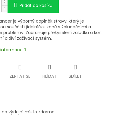
Přidat do košíku
ancer je výborný doplněk stravy, který je
ou součástí jídelníčku koně s žaludečními a
mi problémy. Zabraňuje překyselení žaludku a koni
dní citliví zažívací systém.
í informace
ZEPTAT SE
HLÍDAT
SDÍLET
 na výdejní místo zdarma.