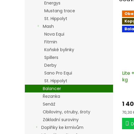
Energys
Mustang trace
Obe
St. Hippolyt
Kop
Mash
Bal
Nova Equi
Fitmin
Koňské bylinky
Spillers
Derby
Lite 
Sano Pro Equi
kg
St. Hippolyt
Balancer
Řezanka
1 4
Senáž
Obiloviny, otruby, šroty
Měrn
70,30 
cena:
Základní suroviny
D
Doplňky ke krmivům