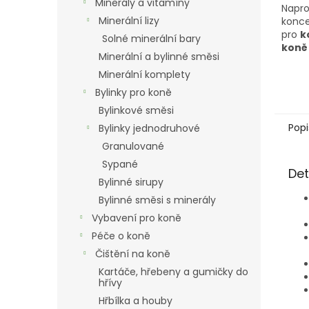
Minerály a vitamíny
Napro
Minerální lizy
konce
pro
k
Solné minerální bary
koně
Minerální a bylinné směsi
lamin
kopy
Minerální komplety
s obj
Bylinky pro koně
nízko
Bylinkové směsi
Popi
Bylinky jednodruhové
Granulované
Sypané
Det
Bylinné sirupy
Bylinné směsi s minerály
Vybavení pro koně
Péče o koně
Čištění na koně
Kartáče, hřebeny a gumičky do
hřívy
Hřbílka a houby