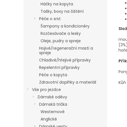
Háčky na kopyta
Tašky, boxy na čištění
Péče o srst
Šampony a kondicionéry
Slož
Rozčesávače a lesky
mouč
Oleje, pudry a spreje
(3%)
Hojivé/regenerační masti a
hoře
spreje
Chladivé/hřejivé přípravky
Pří
Repelentní přípravky
Pony
Péče o kopyta
Zdravotní doplňky a materiál
Kůň 
Vše pro jezdce
Dámské oděvy
Dámská trička
Westernové
Anglické
Dámské vesty