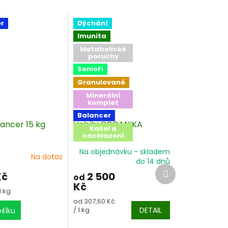
r
Dýchání
Imunita
Metabolické
poruchy
Senioři
Granulované
Minerální
komplet
Balancer
lancer 15 kg
Habibi ORGANIKA
Kašel a
amino-omega
nachlazení
balancer s nukleotidy
Na objednávku - skladem
Na dotaz
do 14 dnů
Další
Kč
2 500
od
produkt
Kč
1 kg
Měrná
od 307,60 Kč
cena:
/ 1 kg
DETAIL
ošíku