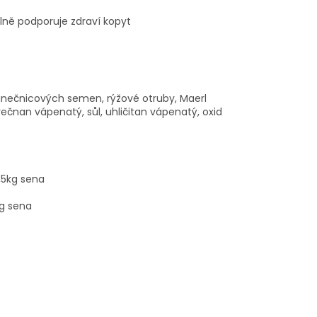
lně podporuje zdraví kopyt
unečnicových semen, rýžové otruby, Maerl
rečnan vápenatý, sůl, uhličitan vápenatý, oxid
4,5kg sena
kg sena