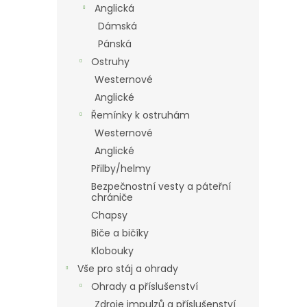
Anglická
Dámská
Pánská
Ostruhy
Westernové
Anglické
Řemínky k ostruhám
Westernové
Anglické
Přilby/helmy
Bezpečnostní vesty a páteřní
chrániče
Chapsy
Biče a bičíky
Klobouky
Vše pro stáj a ohrady
Ohrady a příslušenství
Zdroje impulzů a příslušenství