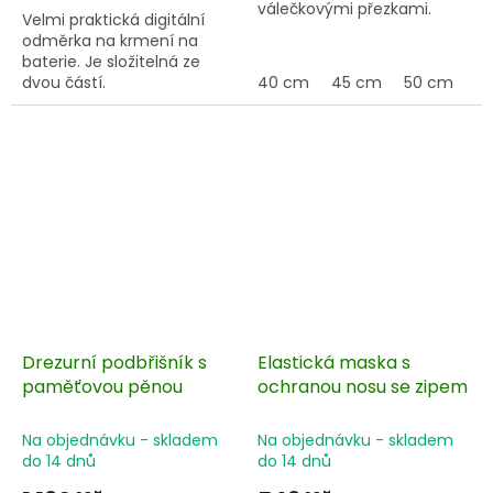
válečkovými přezkami.
Velmi praktická digitální
odměrka na krmení na
baterie. Je složitelná ze
dvou částí.
40 cm
45 cm
50 cm
5
Drezurní podbřišník s
Elastická maska s
paměťovou pěnou
ochranou nosu se zipem
Na objednávku - skladem
Na objednávku - skladem
do 14 dnů
do 14 dnů