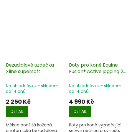
Bezudidlová uzdečka
Boty pro koně Equine
Xline supersoft
Fusion® Active jogging 2
ks/1 pár
Na objednávku - skladem
Na objednávku - skladem
do 14 dnů
do 14 dnů
2 250 Kč
4 990 Kč
DETAIL
DETAIL
Měkce podšitá kožená
Boty pro koně vyznačující
anatomická bezudidlová
se výjimečnou pružností,