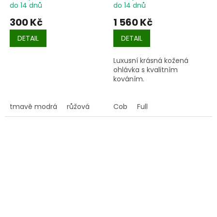
do 14 dnů
do 14 dnů
300 Kč
1 560 Kč
DETAIL
DETAIL
Luxusní krásná kožená
ohlávka s kvalitním
kováním.
tmavě modrá
růžová
Cob
Full