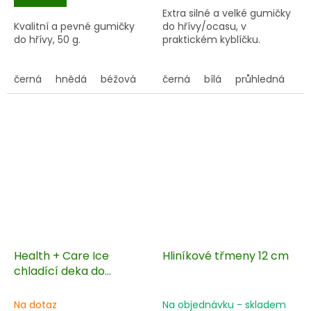
Extra silné a velké gumičky
Kvalitní a pevné gumičky
do hřívy/ocasu, v
do hřívy, 50 g.
praktickém kyblíčku.
černá
hnědá
béžová
černá
bílá
průhledná
Health + Care Ice
Hliníkové třmeny 12 cm
chladící deka do
horkých dní
NASKLADNĚNÍ U
Na dotaz
Na objednávku - skladem