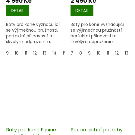
4 990 Kč
2 490 Kč
DETAIL
DETAIL
Boty pro koně vyznačující
Boty pro koně vyznačující
se výjimečnou pružností,
se výjimečnou pružností,
perfektní přilnavostí a
perfektní přilnavostí a
skvělým odpružením.
skvělým odpružením.
Vhodné pro skoky, trail,
cross country atd.
9
10
11
12
13
14
15
7
16
8
9
10
11
12
13
Boty pro koně Equine
Box na čistící potřeby