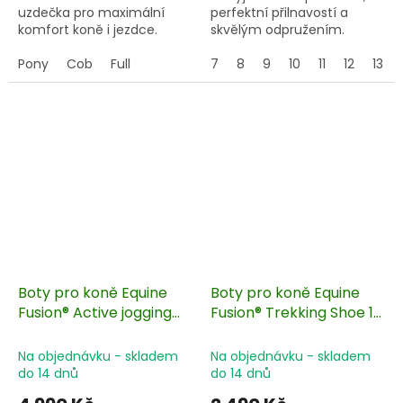
uzdečka pro maximální
perfektní přilnavostí a
komfort koně i jezdce.
skvělým odpružením.
Vhodné pro skoky, trail,
Pony
Cob
Full
cross country atd.
7
8
9
10
11
12
13
Boty pro koně Equine
Boty pro koně Equine
Fusion® Active jogging
Fusion® Trekking Shoe 1
slim 2 ks/1 pár
ks
Na objednávku - skladem
Na objednávku - skladem
do 14 dnů
do 14 dnů