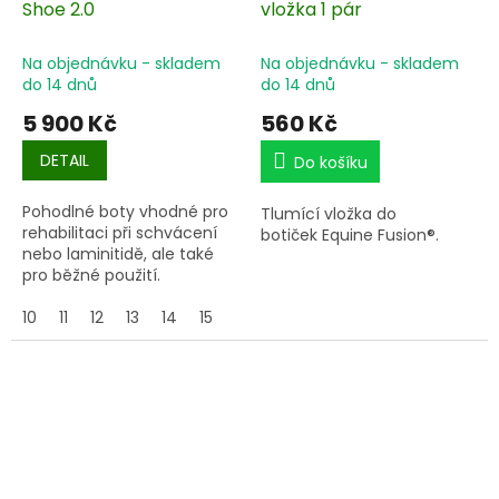
Shoe 2.0
vložka 1 pár
Na objednávku - skladem
Na objednávku - skladem
do 14 dnů
do 14 dnů
5 900 Kč
560 Kč
DETAIL
Do košíku
Pohodlné boty vhodné pro
Tlumící vložka do
rehabilitaci při schvácení
botiček Equine Fusion®.
nebo laminitidě, ale také
pro běžné použití.
10
11
12
13
14
15