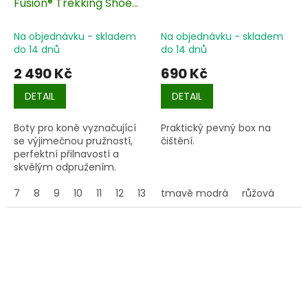
Fusion® Trekking Shoe
slim 1 ks
Na objednávku - skladem
Na objednávku - skladem
do 14 dnů
do 14 dnů
2 490 Kč
690 Kč
DETAIL
DETAIL
Boty pro koně vyznačující
Praktický pevný box na
se výjimečnou pružností,
čištění.
perfektní přilnavostí a
skvělým odpružením.
7
8
9
10
11
12
13
14
tmavě modrá
15
16
růžová