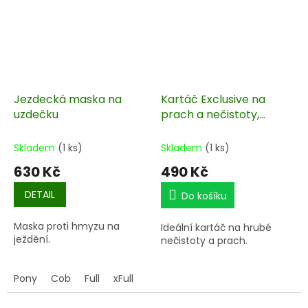
Jezdecká maska na
Kartáč Exclusive na
uzdečku
prach a nečistoty,
hrubší
Skladem
(1 ks)
Skladem
(1 ks)
630 Kč
490 Kč
DETAIL
Do košíku
Maska proti hmyzu na
Ideální kartáč na hrubé
ježdění.
nečistoty a prach.
Pony
Cob
Full
xFull