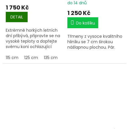
DODAVATELE 2/27
do 14 dnů
1 750 Kč
1 250 Kč
DETAIL
Do košíku
Extrémně horkých letních
dní přibývá, připravte se na
Třmeny z vysoce kvalitního
vysoké teploty a dopřejte
hliníku se 7 cm širokou
svému koni ochlazující
nášlapnou plochou. Pár.
deku Ice.
115 cm
125 cm
135 cm
145 cm
155 cm
165 cm