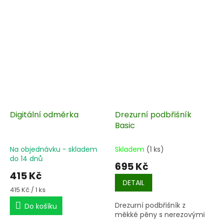
Digitální odměrka
Drezurní podbřišník
Basic
Na objednávku - skladem
Skladem
(1 ks)
do 14 dnů
695 Kč
415 Kč
DETAIL
Měrná
415 Kč / 1 ks
cena:
Drezurní podbřišník z
Do košíku
měkké pěny s nerezovými