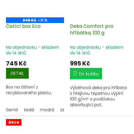
845 Kč
–11 %
Čistící box Eco
Deka Comfort pro
hříbátka, 100 g
Na objednávku - skladem
Na objednávku - skladem
do 14 dnů
do 14 dnů
745 Kč
995 Kč
DETAIL
Do košíku
Box na čištení z
Výběhová deka pro hříbata
recyklovaného plastu.
s hřejivou tepelnou výplní
100 g/m² a podšívkou
absorbující pot.
černá
šedá
modrá
zelená
růžová
Akce