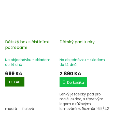
Dětský box s čistícími
Dětský pad Lucky
potřebami
Na objednávku - skladem
Na objednávku - skladem
do 14 dnů
do 14 dnů
699 Kč
2 890 Kč
DETAIL
Do košíku
Lehký jezdecký pad pro
malé jezdce, s třpytivým
logem a růžovým
modrá
fialová
lemováním. Rozměr
16,5/42
cm.