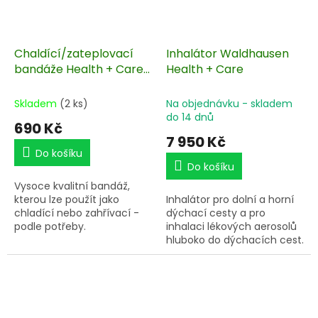
Chaldící/zateplovací
Inhalátor Waldhausen
bandáže Health + Care
Health + Care
Hot & Cold
Skladem
(2 ks)
Na objednávku - skladem
do 14 dnů
690 Kč
7 950 Kč
Do košíku
Do košíku
Vysoce kvalitní bandáž,
kterou lze použít jako
Inhalátor pro dolní a horní
chladící nebo zahřívací -
dýchací cesty a pro
podle potřeby.
inhalaci lékových aerosolů
hluboko do dýchacích cest.