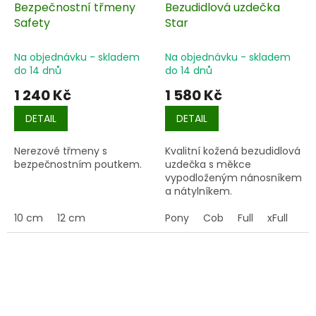
Bezpečnostní třmeny
Bezudidlová uzdečka
Safety
Star
Na objednávku - skladem
Na objednávku - skladem
do 14 dnů
do 14 dnů
1 240 Kč
1 580 Kč
DETAIL
DETAIL
Nerezové třmeny s
Kvalitní kožená bezudidlová
bezpečnostním poutkem.
uzdečka s měkce
vypodloženým nánosníkem
a nátylníkem.
10 cm
12 cm
Pony
Cob
Full
xFull