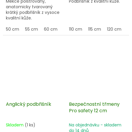
Měkce polstrovaný,
Podbřišník z kvalitní kůže.
anatomicky tvarovaný
krátký podbřišník z vysoce
kvalitní kůže.
50 cm
55 cm
60 cm
65 cm
110 cm
70 cm
115 cm
75 cm
120 cm
80 c
12
Anglický podbřišník
Bezpečnostní třmeny
Pro safety 12 cm
Skladem
(1 ks)
Na objednávku - skladem
do 14 dnů