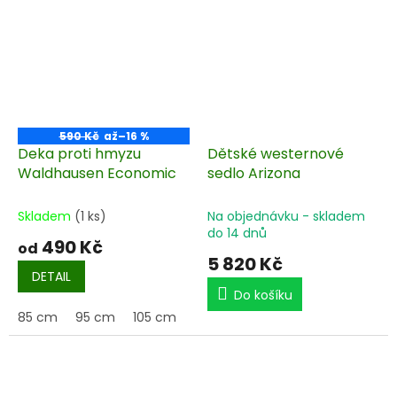
590 Kč
až
–16 %
Deka proti hmyzu
Dětské westernové
Waldhausen Economic
sedlo Arizona
Skladem
(1 ks)
Na objednávku - skladem
do 14 dnů
490 Kč
od
5 820 Kč
DETAIL
Do košíku
85 cm
95 cm
105 cm
115 cm
125 cm
135 cm
145