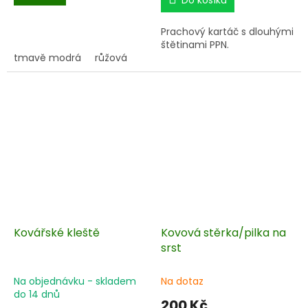
Do košíku
Prachový kartáč s dlouhými
štětinami PPN.
tmavě modrá
růžová
Kovářské kleště
Kovová stěrka/pilka na
srst
Na objednávku - skladem
Na dotaz
do 14 dnů
200 Kč