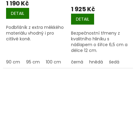
1 190 Kč
1 925 Kč
DETAIL
DETAIL
Podbřišník z extra měkkého
materiálu vhodný i pro
Bezpečnostní třmeny z
citlivé koně.
kvalitního hliníku s
nášlapem o šířce 6,5 cm a
délce 12 cm.
90 cm
95 cm
100 cm
105 cm
černá
110 cm
hnědá
115 cm
šedá
120