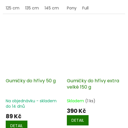
zároveň umožňuje volný
pohyb
125 cm
135 cm
145 cm
155 cm
Pony
Full
Gumičky do hřívy 50 g
Gumičky do hřívy extra
velké 150 g
Na objednávku - skladem
Skladem
(1 ks)
do 14 dnů
390 Kč
89 Kč
DETAIL
DETAIL