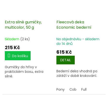
Extra silné gumičky,
Fleecová deka
multicolor, 50 g
Economic bederní
Skladem
(2 ks)
Na objednávku - skladem
do 14 dnů
215 Kč
615 Kč
Do košíku
DETAIL
Gumičky do hřívy v
Bederní deka vhodná po
praktickém boxu, extra
zátěží v době krokování.
silné.
Pony
Cob
Full