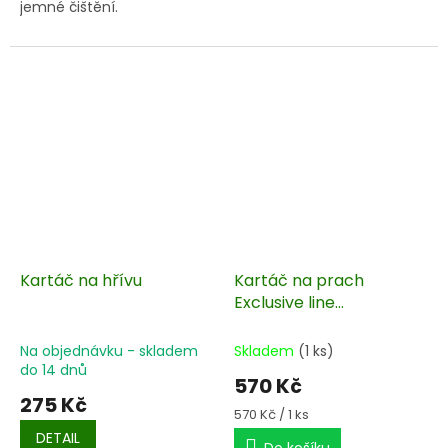
jemné čištění.
Kartáč na hřívu
Kartáč na prach
Exclusive line
Waldhausen
Na objednávku - skladem
Skladem
(1 ks)
do 14 dnů
570 Kč
275 Kč
Měrná
570 Kč / 1 ks
cena:
DETAIL