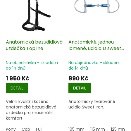
s
u
p
k
r
t
o
ů
d
u
k
Anatomická bezudidlová
Anatomické, jednou
t
uzdečka Topline
lomené, udidlo D sweet
ů
iron
Na objednávku - skladem
Na objednávku - skladem
do 14 dnů
do 14 dnů
1 950 Kč
890 Kč
DETAIL
DETAIL
Velmi kvalitní kožená
Anatomicky tvarované
anatomická bezudidlová
udidlo Sweet Iron.
uzdečka pro maximální
komfort.
Pony
Cob
Full
105 mm
115 mm
125 mm