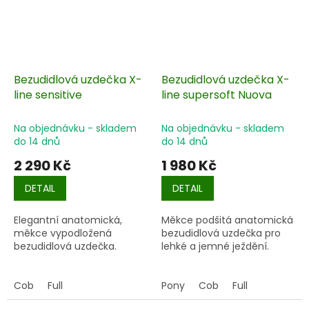
Bezudidlová uzdečka X-
Bezudidlová uzdečka X-
line sensitive
line supersoft Nuova
Na objednávku - skladem
Na objednávku - skladem
do 14 dnů
do 14 dnů
2 290 Kč
1 980 Kč
DETAIL
DETAIL
Elegantní anatomická,
Měkce podšitá anatomická
měkce vypodložená
bezudidlová uzdečka pro
bezudidlová uzdečka.
lehké a jemné ježdění.
Cob
Full
Pony
Cob
Full