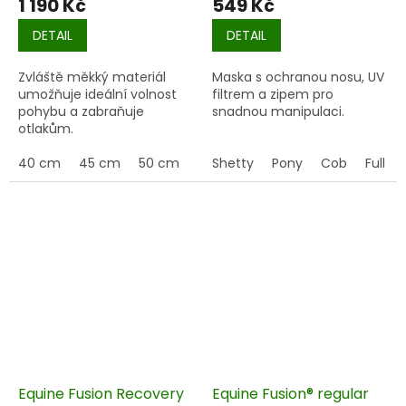
1 190 Kč
549 Kč
DETAIL
DETAIL
Zvláště měkký materiál
Maska s ochranou nosu, UV
umožňuje ideální volnost
filtrem a zipem pro
pohybu a zabraňuje
snadnou manipulaci.
otlakům.
40 cm
45 cm
50 cm
55 cm
Shetty
60 cm
Pony
65 cm
Cob
Full
70 
Equine Fusion Recovery
Equine Fusion® regular