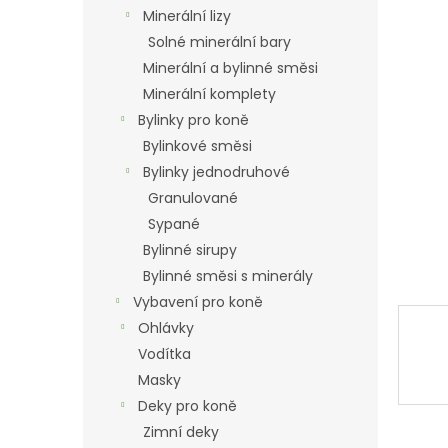
n
Minerální lizy
e
Solné minerální bary
l
Minerální a bylinné směsi
Minerální komplety
Bylinky pro koně
Bylinkové směsi
Bylinky jednodruhové
Granulované
Sypané
Bylinné sirupy
Bylinné směsi s minerály
Vybavení pro koně
Ohlávky
Vodítka
Masky
Deky pro koně
Zimní deky