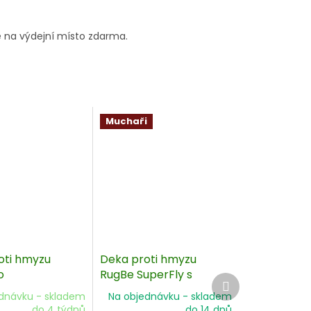
 na výdejní místo zdarma.
Muchaři
oti hmyzu
Deka proti hmyzu
o
RugBe SuperFly s
Další
odnímatelným
produkt
dnávku - skladem
Na objednávku - skladem
nákrčníkem
do 4 týdnů
do 14 dnů