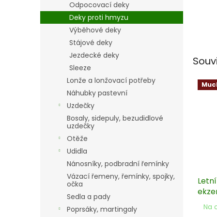
Odpocovací deky
Deky proti hmyzu
Výběhové deky
Stájové deky
Jezdecké deky
Souv
Sleeze
Lonže a lonžovací potřeby
Muc
Náhubky pastevní
Uzdečky
Bosaly, sidepuly, bezudidlové
uzdečky
Otěže
Udidla
Nánosníky, podbradní řemínky
Vázací řemeny, řemínky, spojky,
Letní
očka
ekze
Sedla a pady
Na 
Poprsáky, martingaly