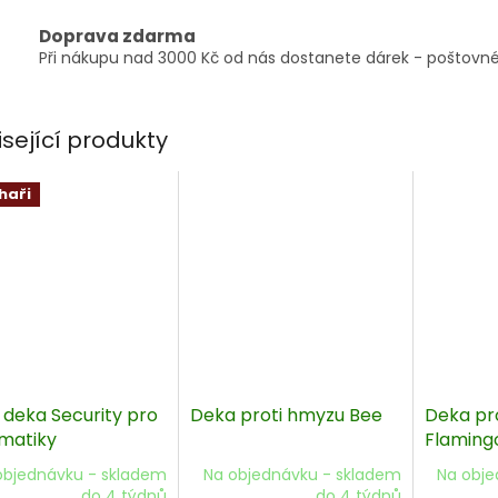
Doprava zdarma
Při nákupu nad 3000 Kč od nás dostanete dárek - poštovné
isející produkty
haři
 deka Security pro
Deka proti hmyzu Bee
Deka pr
matiky
Flaming
objednávku - skladem
Na objednávku - skladem
Na obje
do 4 týdnů
do 4 týdnů