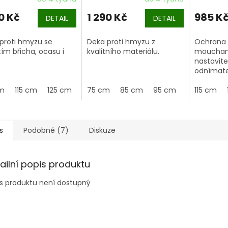
0 Kč
1 290 Kč
985 K
DETAIL
DETAIL
proti hmyzu se
Deka proti hmyzu z
Ochrana 
tím břicha, ocasu i
kvalitního materiálu.
moucham
nastavite
odnímate
pásy. S 
cm
115 cm
125 cm
135 cm
75 cm
145 cm
85 cm
155 cm
95 cm
105 cm
165 cm
K dispozici
115 cm
1
mouchám
stylu.
s
Podobné (7)
Diskuze
ailní popis produktu
s produktu není dostupný