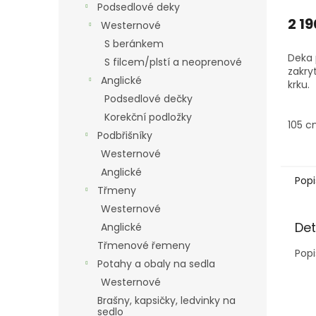
Podsedlové deky
2 19
Westernové
S beránkem
Deka 
S filcem/plstí a neoprenové
zakry
Anglické
krku.
Podsedlové dečky
Korekční podložky
105 
Podbřišníky
Westernové
Anglické
Popi
Třmeny
Westernové
Det
Anglické
Třmenové řemeny
Popi
Potahy a obaly na sedla
Westernové
Brašny, kapsičky, ledvinky na
sedlo