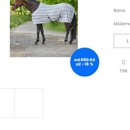
Barva
Můžeme 
od 590 Kč
až –16 %
TISK