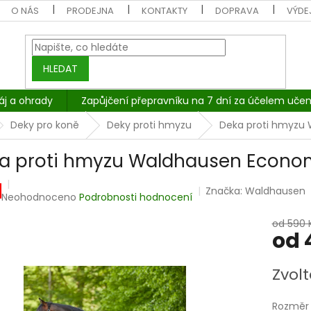
O NÁS
PRODEJNA
KONTAKTY
DOPRAVA
VÝDEJ
HLEDAT
áj a ohrady
Zapůjčení přepravníku na 7 dní za účelem učen
Deky pro koně
Deky proti hmyzu
Deka proti hmyzu
a proti hmyzu Waldhausen Econo
Značka:
Waldhausen
Průměrné
Neohodnoceno
Podrobnosti hodnocení
hodnocení
produktu
od 590 
od
je
0,0
z
Měrná
Zvolt
5
cena:
hvězdiček.
Rozměr