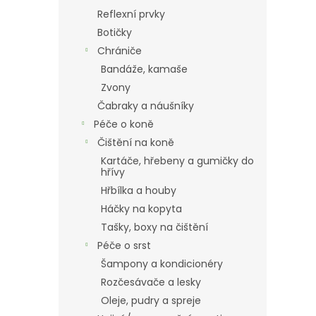
Reflexní prvky
Botičky
Chrániče
Bandáže, kamaše
Zvony
Čabraky a náušníky
Péče o koně
Čištění na koně
Kartáče, hřebeny a gumičky do
hřívy
Hřbílka a houby
Háčky na kopyta
Tašky, boxy na čištění
Péče o srst
Šampony a kondicionéry
Rozčesávače a lesky
Oleje, pudry a spreje