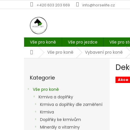
Přejít
+420 603 203 669
info@horselife.cz
na
obsah
Vše pro koně
Vše pro jezdce
Vše pro st
Domů
Vše pro koně
Vybavení pro koně
P
Dek
o
Přeskočit
s
Kategorie
kategorie
t
Akce
r
Vše pro koně
a
Krmiva a doplňky
n
Krmiva a doplňky dle zaměření
n
í
Krmiva
p
Doplňky ke krmivům
a
Minerály a vitamíny